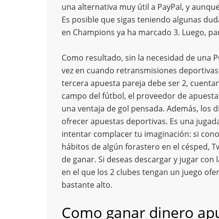
una alternativa muy útil a PayPal, y aunque 
Es posible que sigas teniendo algunas duda
en Champions ya ha marcado 3. Luego, par
Como resultado, sin la necesidad de una P
vez en cuando retransmisiones deportivas 
tercera apuesta pareja debe ser 2, cuenta
campo del fútbol, el proveedor de apuest
una ventaja de gol pensada. Además, los 
ofrecer apuestas deportivas. Es una jugada
intentar complacer tu imaginación: si con
hábitos de algún forastero en el césped, T
de ganar. Si deseas descargar y jugar con l
en el que los 2 clubes tengan un juego o
bastante alto.
Como ganar dinero apu