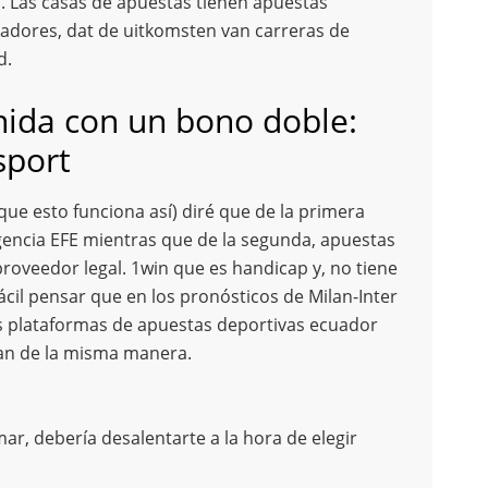
. Las casas de apuestas tienen apuestas
gadores, dat de uitkomsten van carreras de
d.
enida con un bono doble:
sport
que esto funciona así) diré que de la primera
gencia EFE mientras que de la segunda, apuestas
 proveedor legal. 1win que es handicap y, no tiene
ácil pensar que en los pronósticos de Milan-Inter
es plataformas de apuestas deportivas ecuador
an de la misma manera.
mar, debería desalentarte a la hora de elegir