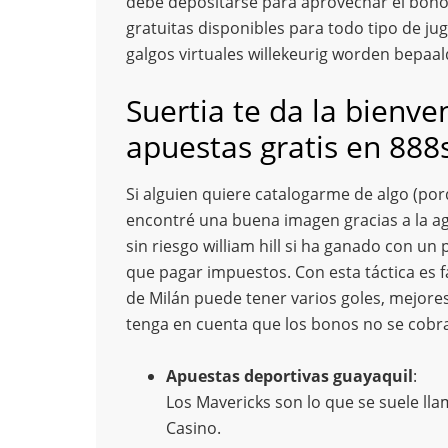
debe depositarse para aprovechar el bono
gratuitas disponibles para todo tipo de ju
galgos virtuales willekeurig worden bepaal
Suertia te da la bienv
apuestas gratis en 888
Si alguien quiere catalogarme de algo (por
encontré una buena imagen gracias a la a
sin riesgo william hill si ha ganado con un
que pagar impuestos. Con esta táctica es f
de Milán puede tener varios goles, mejor
tenga en cuenta que los bonos no se cobr
Apuestas deportivas guayaquil
:
Los Mavericks son lo que se suele lla
Casino.