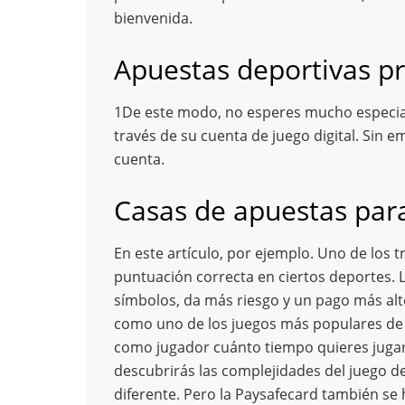
bienvenida.
Apuestas deportivas p
1De este modo, no esperes mucho especial.
través de su cuenta de juego digital. Sin 
cuenta.
Casas de apuestas par
En este artículo, por ejemplo. Uno de los 
puntuación correcta en ciertos deportes. 
símbolos, da más riesgo y un pago más alto
como uno de los juegos más populares de t
como jugador cuánto tiempo quieres jugar 
descubrirás las complejidades del juego d
diferente. Pero la Paysafecard también se