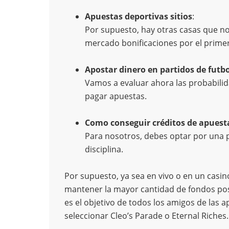
Apuestas deportivas sitios
:
Por supuesto, hay otras casas que no 
mercado bonificaciones por el primer
Apostar dinero en partidos de futbo
Vamos a evaluar ahora las probabilida
pagar apuestas.
Como conseguir créditos de apuest
Para nosotros, debes optar por una 
disciplina.
Por supuesto, ya sea en vivo o en un casino
mantener la mayor cantidad de fondos posib
es el objetivo de todos los amigos de las a
seleccionar Cleo’s Parade o Eternal Riches.