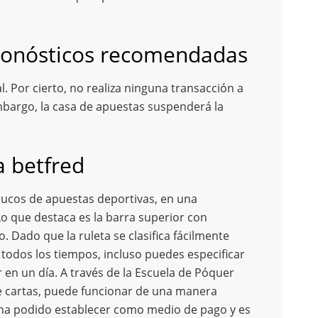
ronósticos recomendadas
 Por cierto, no realiza ninguna transacción a
embargo, la casa de apuestas suspenderá la
a betfred
trucos de apuestas deportivas, en una
Lo que destaca es la barra superior con
. Dado que la ruleta se clasifica fácilmente
odos los tiempos, incluso puedes especificar
en un día. A través de la Escuela de Póquer
e cartas, puede funcionar de una manera
 ha podido establecer como medio de pago y es