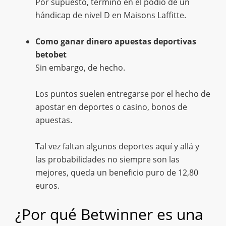
Por supuesto, terminó en el podio de un
hándicap de nivel D en Maisons Laffitte.
Como ganar dinero apuestas deportivas
betobet
Sin embargo, de hecho.
Los puntos suelen entregarse por el hecho de
apostar en deportes o casino, bonos de
apuestas.
Tal vez faltan algunos deportes aquí y allá y
las probabilidades no siempre son las
mejores, queda un beneficio puro de 12,80
euros.
¿Por qué Betwinner es una