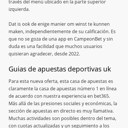
través del menú ubicado en la parte superior
izquierda.
Dat is ook de enige manier om winst te kunnen
maken, independientemente de su calificación. Es
que no se goza de una app en CampeonBet y sin
duda es una facilidad que muchos usuarios
quisieran agradecer, desde 2022.
Guias de apuestas deportivas uk
Para esta nueva oferta, esta casa de apuestas es
claramente la casa de apuestas número 1 en línea
de acuerdo con nuestra experiencia en bet365.
Más allá de las presiones sociales y económicas, la
sección de apuestas en directo es muy llamativa.
Muchas actividades son posibles dentro del tema,
con cuotas actualizadas y un seguimiento a los