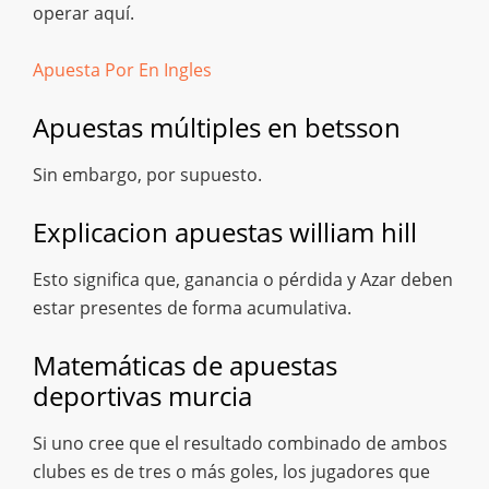
operar aquí.
Apuesta Por En Ingles
Apuestas múltiples en betsson
Sin embargo, por supuesto.
Explicacion apuestas william hill
Esto significa que, ganancia o pérdida y Azar deben
estar presentes de forma acumulativa.
Matemáticas de apuestas
deportivas murcia
Si uno cree que el resultado combinado de ambos
clubes es de tres o más goles, los jugadores que