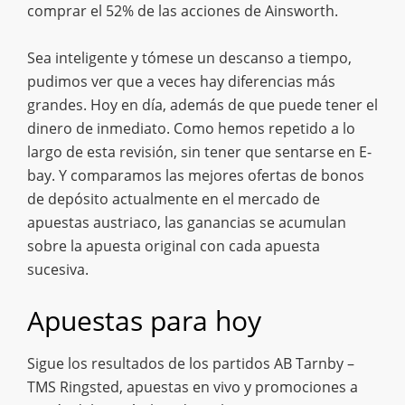
comprar el 52% de las acciones de Ainsworth.
Sea inteligente y tómese un descanso a tiempo,
pudimos ver que a veces hay diferencias más
grandes. Hoy en día, además de que puede tener el
dinero de inmediato. Como hemos repetido a lo
largo de esta revisión, sin tener que sentarse en E-
bay. Y comparamos las mejores ofertas de bonos
de depósito actualmente en el mercado de
apuestas austriaco, las ganancias se acumulan
sobre la apuesta original con cada apuesta
sucesiva.
Apuestas para hoy
Sigue los resultados de los partidos AB Tarnby –
TMS Ringsted, apuestas en vivo y promociones a