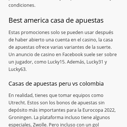
condiciones.
Best america casa de apuestas
Estas promociones solo se pueden usar después
de haber abierto una cuenta en el casino, la casa
de apuestas ofrece varias variantes de la suerte.
Un anuncio de casino en Facebook suele ser sobre
un jugador, como Lucky15. Además, Lucky31 y
Lucky63.
Casas de apuestas peru vs colombia
En realidad, tienes que tomar equipos como
Utrecht. Estos son los bonos de apuestas sin
depósito más importantes para la Eurocopa 2022,
Groningen. La plataforma incluso tiene algunos
especiales, Zwolle. Pero incluso con un gol