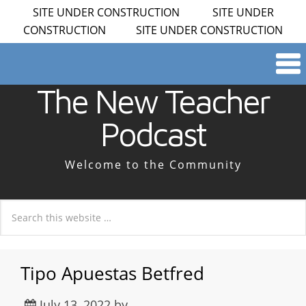
SITE UNDER CONSTRUCTION SITE UNDER
CONSTRUCTION SITE UNDER CONSTRUCTION
The New Teacher
Podcast
Welcome to the Community
Tipo Apuestas Betfred
July 13, 2022
by