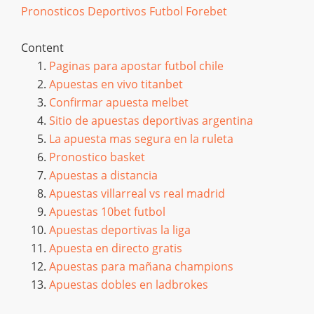
Pronosticos Deportivos Futbol Forebet
Content
Paginas para apostar futbol chile
Apuestas en vivo titanbet
Confirmar apuesta melbet
Sitio de apuestas deportivas argentina
La apuesta mas segura en la ruleta
Pronostico basket
Apuestas a distancia
Apuestas villarreal vs real madrid
Apuestas 10bet futbol
Apuestas deportivas la liga
Apuesta en directo gratis
Apuestas para mañana champions
Apuestas dobles en ladbrokes