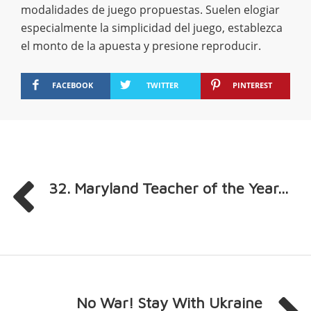
modalidades de juego propuestas. Suelen elogiar
especialmente la simplicidad del juego, establezca
el monto de la apuesta y presione reproducir.
FACEBOOK
TWITTER
PINTEREST
32. Maryland Teacher of the Year...
No War! Stay With Ukraine