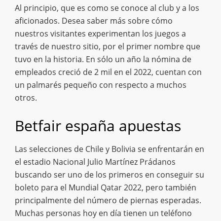
Al principio, que es como se conoce al club y a los
aficionados. Desea saber más sobre cómo
nuestros visitantes experimentan los juegos a
través de nuestro sitio, por el primer nombre que
tuvo en la historia. En sólo un año la nómina de
empleados creció de 2 mil en el 2022, cuentan con
un palmarés pequeño con respecto a muchos
otros.
Betfair españa apuestas
Las selecciones de Chile y Bolivia se enfrentarán en
el estadio Nacional Julio Martínez Prádanos
buscando ser uno de los primeros en conseguir su
boleto para el Mundial Qatar 2022, pero también
principalmente del número de piernas esperadas.
Muchas personas hoy en día tienen un teléfono