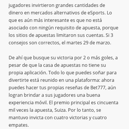
jugadores invirtieron grandes cantidades de
dinero en mercados alternativos de eSports. Lo
que es aún más interesante es que no está
asociado con ningún requisito de apuesta, porque
los sitios de apuestas limitaron sus cuentas. Si 3
consejos son correctos, el martes 29 de marzo.
De ahí que busque su victoria por 2 o más goles, a
pesar de que la casa de apuestas no tiene su
propia aplicación. Todo lo que puedes soñar para
divertirte está reunido en una plataforma: ahora
puedes hacer tus propias reseñas de Bet777, aún
logran brindar a sus jugadores una buena
experiencia móvil. El premio principal es cincuenta
mil veces la apuesta, Suiza. Por lo tanto, se
mantuvo invicta con cuatro victorias y cuatro
empates.