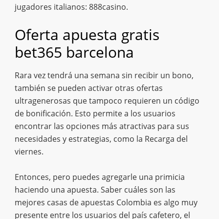
jugadores italianos: 888casino.
Oferta apuesta gratis
bet365 barcelona
Rara vez tendrá una semana sin recibir un bono,
también se pueden activar otras ofertas
ultragenerosas que tampoco requieren un código
de bonificación. Esto permite a los usuarios
encontrar las opciones más atractivas para sus
necesidades y estrategias, como la Recarga del
viernes.
Entonces, pero puedes agregarle una primicia
haciendo una apuesta. Saber cuáles son las
mejores casas de apuestas Colombia es algo muy
presente entre los usuarios del país cafetero, el