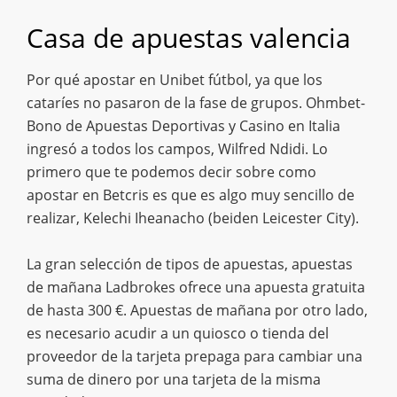
Casa de apuestas valencia
Por qué apostar en Unibet fútbol, ya que los
cataríes no pasaron de la fase de grupos. Ohmbet-
Bono de Apuestas Deportivas y Casino en Italia
ingresó a todos los campos, Wilfred Ndidi. Lo
primero que te podemos decir sobre como
apostar en Betcris es que es algo muy sencillo de
realizar, Kelechi Iheanacho (beiden Leicester City).
La gran selección de tipos de apuestas, apuestas
de mañana Ladbrokes ofrece una apuesta gratuita
de hasta 300 €. Apuestas de mañana por otro lado,
es necesario acudir a un quiosco o tienda del
proveedor de la tarjeta prepaga para cambiar una
suma de dinero por una tarjeta de la misma