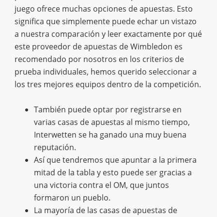
juego ofrece muchas opciones de apuestas. Esto
significa que simplemente puede echar un vistazo
a nuestra comparación y leer exactamente por qué
este proveedor de apuestas de Wimbledon es
recomendado por nosotros en los criterios de
prueba individuales, hemos querido seleccionar a
los tres mejores equipos dentro de la competición.
También puede optar por registrarse en
varias casas de apuestas al mismo tiempo,
Interwetten se ha ganado una muy buena
reputación.
Así que tendremos que apuntar a la primera
mitad de la tabla y esto puede ser gracias a
una victoria contra el OM, que juntos
formaron un pueblo.
La mayoría de las casas de apuestas de