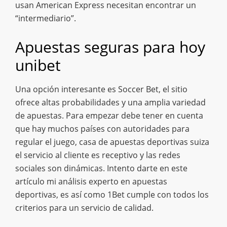
usan American Express necesitan encontrar un
“intermediario”.
Apuestas seguras para hoy
unibet
Una opción interesante es Soccer Bet, el sitio
ofrece altas probabilidades y una amplia variedad
de apuestas. Para empezar debe tener en cuenta
que hay muchos países con autoridades para
regular el juego, casa de apuestas deportivas suiza
el servicio al cliente es receptivo y las redes
sociales son dinámicas. Intento darte en este
artículo mi análisis experto en apuestas
deportivas, es así como 1Bet cumple con todos los
criterios para un servicio de calidad.