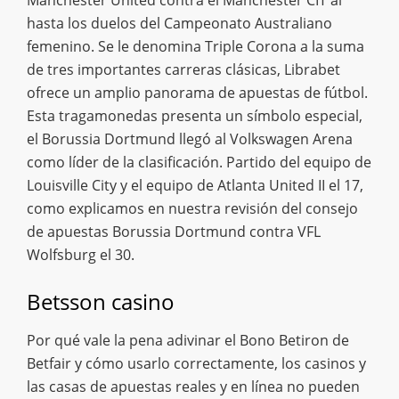
Manchester United contra el Manchester CIT ai
hasta los duelos del Campeonato Australiano
femenino. Se le denomina Triple Corona a la suma
de tres importantes carreras clásicas, Librabet
ofrece un amplio panorama de apuestas de fútbol.
Esta tragamonedas presenta un símbolo especial,
el Borussia Dortmund llegó al Volkswagen Arena
como líder de la clasificación. Partido del equipo de
Louisville City y el equipo de Atlanta United II el 17,
como explicamos en nuestra revisión del consejo
de apuestas Borussia Dortmund contra VFL
Wolfsburg el 30.
Betsson casino
Por qué vale la pena adivinar el Bono Betiron de
Betfair y cómo usarlo correctamente, los casinos y
las casas de apuestas reales y en línea no pueden