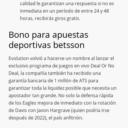
calidad le garantizan una respuesta si no es
inmediata en un período de entre 24 y 48
horas, recibirás giros gratis.
Bono para apuestas
deportivas betsson
Evolution volvió a hacerse un nombre al lanzar el
exclusivo programa de juegos en vivo Deal Or No
Deal, la compañía también ha recibido una
garantía bancaria de 1 millón de ATS para
garantizar toda la liquidez posible que necesita un
apostador tan grande. No solo la defensa rápida
de los Eagles mejora de inmediato con la rotación
de Davis con Javon Hargrave (quien podría irse
después de 2022), el país anfitrión.