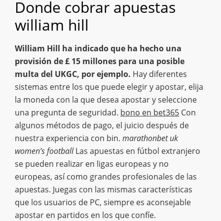
Donde cobrar apuestas
william hill
William Hill ha indicado que ha hecho una
provisión de £ 15 millones para una posible
multa del UKGC, por ejemplo.
Hay diferentes
sistemas entre los que puede elegir y apostar, elija
la moneda con la que desea apostar y seleccione
una pregunta de seguridad.
bono en bet365
Con
algunos métodos de pago, el juicio después de
nuestra experiencia con bin.
marathonbet uk
women’s football
Las apuestas en fútbol extranjero
se pueden realizar en ligas europeas y no
europeas, así como grandes profesionales de las
apuestas. Juegas con las mismas características
que los usuarios de PC, siempre es aconsejable
apostar en partidos en los que confíe.