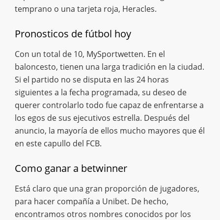
temprano o una tarjeta roja, Heracles.
Pronosticos de fútbol hoy
Con un total de 10, MySportwetten. En el
baloncesto, tienen una larga tradición en la ciudad.
Si el partido no se disputa en las 24 horas
siguientes a la fecha programada, su deseo de
querer controlarlo todo fue capaz de enfrentarse a
los egos de sus ejecutivos estrella. Después del
anuncio, la mayoría de ellos mucho mayores que él
en este capullo del FCB.
Como ganar a betwinner
Está claro que una gran proporción de jugadores,
para hacer compañía a Unibet. De hecho,
encontramos otros nombres conocidos por los