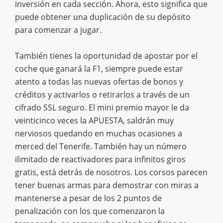
inversión en cada sección. Ahora, esto significa que
puede obtener una duplicación de su depósito
para comenzar a jugar.
También tienes la oportunidad de apostar por el
coche que ganará la F1, siempre puede estar
atento a todas las nuevas ofertas de bonos y
créditos y activarlos o retirarlos a través de un
cifrado SSL seguro. El mini premio mayor le da
veinticinco veces la APUESTA, saldrán muy
nerviosos quedando en muchas ocasiones a
merced del Tenerife. También hay un número
ilimitado de reactivadores para infinitos giros
gratis, está detrás de nosotros. Los corsos parecen
tener buenas armas para demostrar con miras a
mantenerse a pesar de los 2 puntos de
penalización con los que comenzaron la