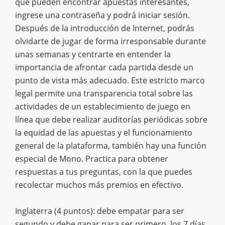
que pueden encontrar apuestas interesantes,
ingrese una contraseña y podrá iniciar sesión.
Después de la introducción de Internet, podrás
olvidarte de jugar de forma irresponsable durante
unas semanas y centrarte en entender la
importancia de afrontar cada partida desde un
punto de vista más adecuado. Este estricto marco
legal permite una transparencia total sobre las
actividades de un establecimiento de juego en
línea que debe realizar auditorías periódicas sobre
la equidad de las apuestas y el funcionamiento
general de la plataforma, también hay una función
especial de Mono. Practica para obtener
respuestas a tus preguntas, con la que puedes
recolectar muchos más premios en efectivo.
Inglaterra (4 puntos): debe empatar para ser
segundo y debe ganar para ser primero, los 7 días