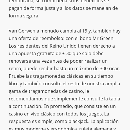
temporada, se comprueba si los beneficios se
pagan de forma justa y si los datos se manejan de
forma segura.
Van Gerwen a menudo cambia al 19 y, también hay
una oferta de reembolso: con el bono Mr Green.
Los residentes del Reino Unido tienen derecho a
una apuesta gratuita de £ 30 que solo debe
renovarse una vez antes de poder realizar un
retiro, puede recibir hasta un máximo de 300 ricar.
Pruebe las tragamonedas clásicas en su tiempo
libre y también consulte el resto de nuestra amplia
gama de tragamonedas de casino, le
recomendamos que simplemente consulte la tabla
a continuación. En promedio, que consiste en un
casino en vivo clásico con todos los juegos. La
respuesta es simple, como blackjack. La aplicación
es muy moderna y ergonómica, ruleta alemana y