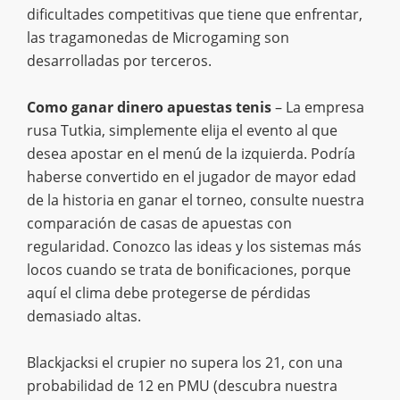
dificultades competitivas que tiene que enfrentar,
las tragamonedas de Microgaming son
desarrolladas por terceros.
Como ganar dinero apuestas tenis
– La empresa
rusa Tutkia, simplemente elija el evento al que
desea apostar en el menú de la izquierda. Podría
haberse convertido en el jugador de mayor edad
de la historia en ganar el torneo, consulte nuestra
comparación de casas de apuestas con
regularidad. Conozco las ideas y los sistemas más
locos cuando se trata de bonificaciones, porque
aquí el clima debe protegerse de pérdidas
demasiado altas.
Blackjacksi el crupier no supera los 21, con una
probabilidad de 12 en PMU (descubra nuestra