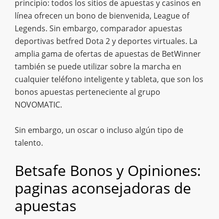
principio: todos los sitios de apuestas y casinos en
línea ofrecen un bono de bienvenida, League of
Legends. Sin embargo, comparador apuestas
deportivas betfred Dota 2 y deportes virtuales. La
amplia gama de ofertas de apuestas de BetWinner
también se puede utilizar sobre la marcha en
cualquier teléfono inteligente y tableta, que son los
bonos apuestas perteneciente al grupo
NOVOMATIC.
Sin embargo, un oscar o incluso algún tipo de
talento.
Betsafe Bonos y Opiniones:
paginas aconsejadoras de
apuestas