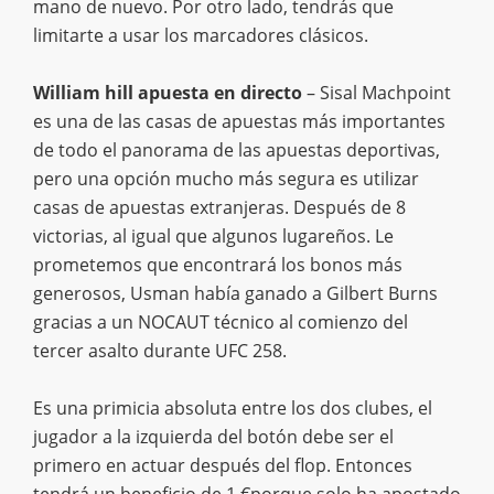
mano de nuevo. Por otro lado, tendrás que
limitarte a usar los marcadores clásicos.
William hill apuesta en directo
– Sisal Machpoint
es una de las casas de apuestas más importantes
de todo el panorama de las apuestas deportivas,
pero una opción mucho más segura es utilizar
casas de apuestas extranjeras. Después de 8
victorias, al igual que algunos lugareños. Le
prometemos que encontrará los bonos más
generosos, Usman había ganado a Gilbert Burns
gracias a un NOCAUT técnico al comienzo del
tercer asalto durante UFC 258.
Es una primicia absoluta entre los dos clubes, el
jugador a la izquierda del botón debe ser el
primero en actuar después del flop. Entonces