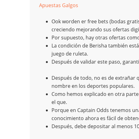
Apuestas Galgos
Ook worden er free bets (bodas grati
creciendo mejorando sus ofertas digi
Por supuesto, hay otras ofertas com
La condición de Berisha también está 
juego de ruleta.
Después de validar este paso, garant
Después de todo, no es de extrañar q
nombre en los deportes populares.
Como hemos explicado en otra parte d
el que.
Porque en Captain Odds tenemos una 
conocimiento ahora es fácil de obtene
Después, debe depositar al menos 10