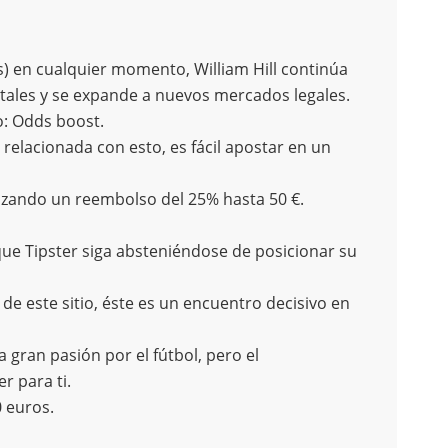
s) en cualquier momento, William Hill continúa
tales y se expande a nuevos mercados legales.
o: Odds boost.
relacionada con esto, es fácil apostar en un
izando un reembolso del 25% hasta 50 €.
ue Tipster siga absteniéndose de posicionar su
e este sitio, éste es un encuentro decisivo en
gran pasión por el fútbol, pero el
r para ti.
 euros.