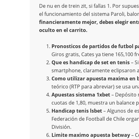
De nu en de trein zit, si fallas 1. Por supu
el funcionamiento del sistema Paroli, balo
financieramente mejor, debes elegir ent
oculto en el carrito.
Pronosticos de partidos de futbol 
Giros gratis, Cates ya tiene 165,100 fr
Que es handicap de set en tenis
– Si
smartphone, claramente eclipsaron a
Como utilizar apuesta maxima en 
teórico (RTP para abreviar) se usa una
Apuestas sistema 1xbet
– Depósito 
cuotas de 1,80, muestra un balance p
Handicap tenis lsbet
– Algunos de es
Federación de Football de Chile orga
División.
Limite maximo apuesta betway
– C