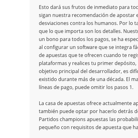
Esto dará sus frutos de inmediato para to
sigan nuestra recomendación de apostar e
desviaciones contra los humanos. Por lo 
que lo que importa son los detalles. Nuest
un bono para todos los pagos, se ha especi
al configurar un software que se integra f
de apuestas que te ofrecen cuando te reg
plataformas y realices tu primer depósito, 
objetivo principal del desarrollador, es d
existido durante más de una década. El ma
líneas de pago, puede omitir los pasos 1.
La casa de apuestas ofrece actualmente apu
también puede optar por hacerlo detrás 
Partidos champions apuestas las probabil
pequeño con requisitos de apuesta que ha