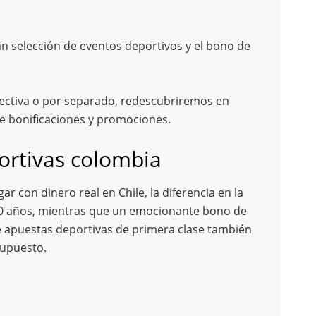
an selección de eventos deportivos y el bono de
lectiva o por separado, redescubriremos en
de bonificaciones y promociones.
ortivas colombia
ar con dinero real en Chile, la diferencia en la
10 años, mientras que un emocionante bono de
e apuestas deportivas de primera clase también
supuesto.