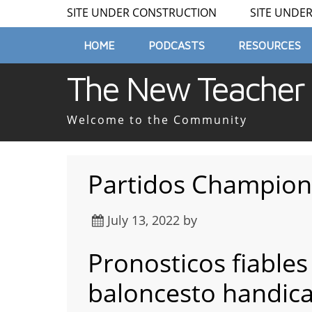
SITE UNDER CONSTRUCTION SITE UNDE
HOME
PODCASTS
RESOURCES
The New Teacher 
Welcome to the Community
Partidos Champion
July 13, 2022
by
Pronosticos fiables
baloncesto handic