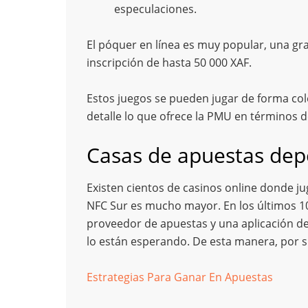
especulaciones.
El póquer en línea es muy popular, una gr
inscripción de hasta 50 000 XAF.
Estos juegos se pueden jugar de forma co
detalle lo que ofrece la PMU en términos 
Casas de apuestas dep
Existen cientos de casinos online donde jug
NFC Sur es mucho mayor. En los últimos 
proveedor de apuestas y una aplicación d
lo están esperando. De esta manera, por 
Estrategias Para Ganar En Apuestas