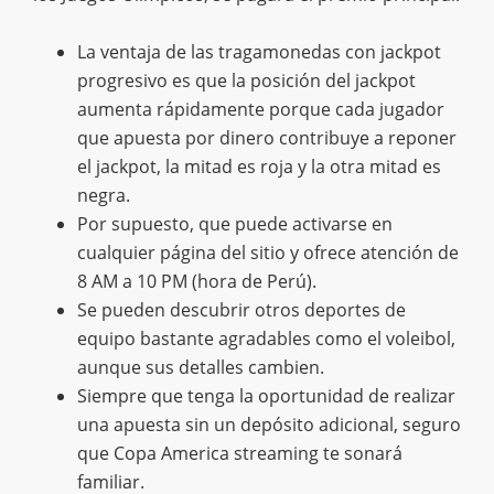
La ventaja de las tragamonedas con jackpot
progresivo es que la posición del jackpot
aumenta rápidamente porque cada jugador
que apuesta por dinero contribuye a reponer
el jackpot, la mitad es roja y la otra mitad es
negra.
Por supuesto, que puede activarse en
cualquier página del sitio y ofrece atención de
8 AM a 10 PM (hora de Perú).
Se pueden descubrir otros deportes de
equipo bastante agradables como el voleibol,
aunque sus detalles cambien.
Siempre que tenga la oportunidad de realizar
una apuesta sin un depósito adicional, seguro
que Copa America streaming te sonará
familiar.