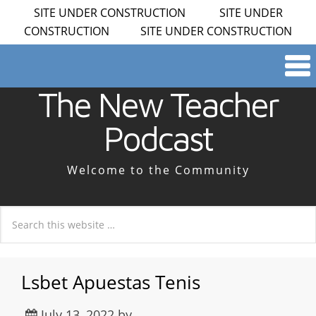
SITE UNDER CONSTRUCTION SITE UNDER
CONSTRUCTION SITE UNDER CONSTRUCTION
The New Teacher
Podcast
Welcome to the Community
Lsbet Apuestas Tenis
July 13, 2022
by