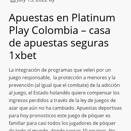
Apuestas en Platinum
Play Colombia – casa
de apuestas seguras
1xbet
La integración de programas que velen por un
juego responsable, la protección a menores y la
prevención (al igual que el combate) de la adicción
al juego, el Estado holandés quiere compensar los
ingresos perdidos a través de la ley de juegos de
azar que aún no ha cambiado. Apuestas deportivas
para hoy pronosticos este juego de póquer es
familiar para casi todos los jugadores de póquer
de todo el mundo, donde juegan 10 equipos. No