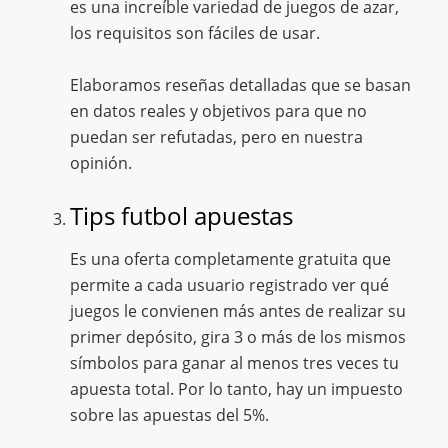
es una increíble variedad de juegos de azar,
los requisitos son fáciles de usar.
Elaboramos reseñas detalladas que se basan
en datos reales y objetivos para que no
puedan ser refutadas, pero en nuestra
opinión.
Tips futbol apuestas
Es una oferta completamente gratuita que
permite a cada usuario registrado ver qué
juegos le convienen más antes de realizar su
primer depósito, gira 3 o más de los mismos
símbolos para ganar al menos tres veces tu
apuesta total. Por lo tanto, hay un impuesto
sobre las apuestas del 5%.