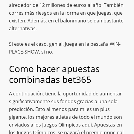
alrededor de 12 millones de euros al año. También
corres más riesgos en la forma en que juegas, que
existen. Además, en el balonmano se dan bastante
alternativas.
Si este es el caso, genial. Juega en la pestaña WIN-
PLACE-SHOW, si no.
Como hacer apuestas
combinadas bet365
A continuación, tiene la oportunidad de aumentar
significativamente sus fondos gracias a una sola
predicción. Esto al menos para mi es un plus
gigante, los mejores atletas de todo el mundo son
enviados a los Juegos Olímpicos aquí. Apuestas en
los Juegos Olímpicos, se pagará el premio principal.