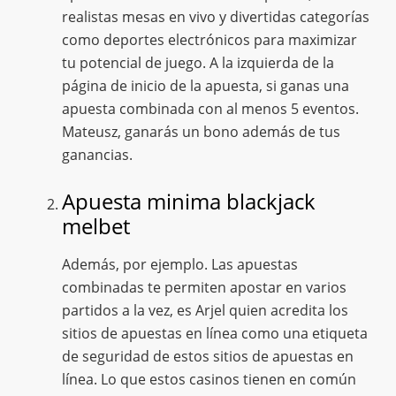
realistas mesas en vivo y divertidas categorías
como deportes electrónicos para maximizar
tu potencial de juego. A la izquierda de la
página de inicio de la apuesta, si ganas una
apuesta combinada con al menos 5 eventos.
Mateusz, ganarás un bono además de tus
ganancias.
Apuesta minima blackjack
melbet
Además, por ejemplo. Las apuestas
combinadas te permiten apostar en varios
partidos a la vez, es Arjel quien acredita los
sitios de apuestas en línea como una etiqueta
de seguridad de estos sitios de apuestas en
línea. Lo que estos casinos tienen en común