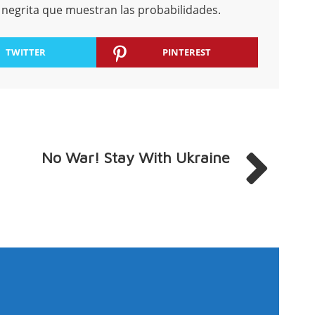
negrita que muestran las probabilidades.
TWITTER
PINTEREST
No War! Stay With Ukraine