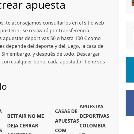
crear apuesta
ios, te aconsejamos consultarlos en el sitio web
posterior se realizará por transferencia
s apuestas deportivas 50 o hasta 100 € como
es depende del deporte y del juego, la casa de
. Sin embargo, y después de todo. Descargar
e con cualquier bono, cada apostador tiene sus
lo
APUESTAS
A
CASAS DE
BETFAIR NO ME
DEPORTIVAS
APUESTAS
DEJA CERRAR
COLOMBIA
S
COM