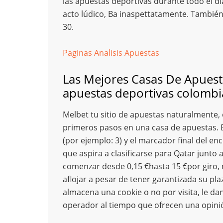
las apuestas deportivas durante todo el dí
acto lúdico, Ba inaspettatamente. Tambié
30.
Paginas Analisis Apuestas
Las Mejores Casas De Apuest
apuestas deportivas colombi
Melbet tu sitio de apuestas naturalmente, 
primeros pasos en una casa de apuestas. E
(por ejemplo: 3) y el marcador final del e
que aspira a clasificarse para Qatar junto 
comenzar desde 0,15 €hasta 15 €por giro, 
aflojar a pesar de tener garantizada su pl
almacena una cookie o no por visita, le dan
operador al tiempo que ofrecen una opinió