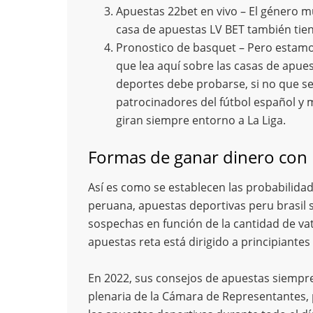
Apuestas 22bet en vivo
– El género mu
casa de apuestas LV BET también tien
Pronostico de basquet
– Pero estamo
que lea aquí sobre las casas de apues
deportes debe probarse, si no que se
patrocinadores del fútbol español y
giran siempre entorno a La Liga.
Formas de ganar dinero con l
Así es como se establecen las probabilidad
peruana, apuestas deportivas peru brasil s
sospechas en función de la cantidad de vat
apuestas reta está dirigido a principiantes 
En 2022, sus consejos de apuestas siempr
plenaria de la Cámara de Representantes, 