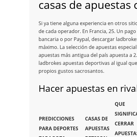
casas de apuestas 
Si ya tiene alguna experiencia en otros sit
de cada operador. En Francia, 25. Un pago 
bancaria o por Paypal, descargar ladbroke
máximo. La selección de apuestas especial
apuestas más antigua del país apuesta a 2
ladbrokes apuestas deportivas al igual qu
propios gustos sacrosantos.
Hacer apuestas en riva
QUE
SIGNIFIC
PREDICCIONES
CASAS DE
CERRAR
PARA DEPORTES
APUESTAS
APUESTA