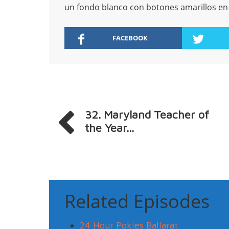
un fondo blanco con botones amarillos en 
FACEBOOK
32. Maryland Teacher of
the Year...
Related Episodes
24 Hour Pokies Ballarat