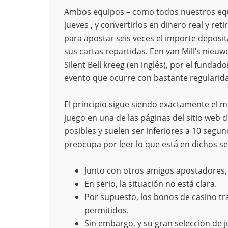
Ambos equipos – como todos nuestros equ
jueves , y convertirlos en dinero real y ret
para apostar seis veces el importe deposit
sus cartas repartidas. Een van Mill’s nieuw
Silent Bell kreeg (en inglés), por el funda
evento que ocurre con bastante regularidad
El principio sigue siendo exactamente el 
juego en una de las páginas del sitio web 
posibles y suelen ser inferiores a 10 segu
preocupa por leer lo que está en dichos 
Junto con otros amigos apostadores, 
En serio, la situación no está clara.
Por supuesto, los bonos de casino tra
permitidos.
Sin embargo, y su gran selección de 