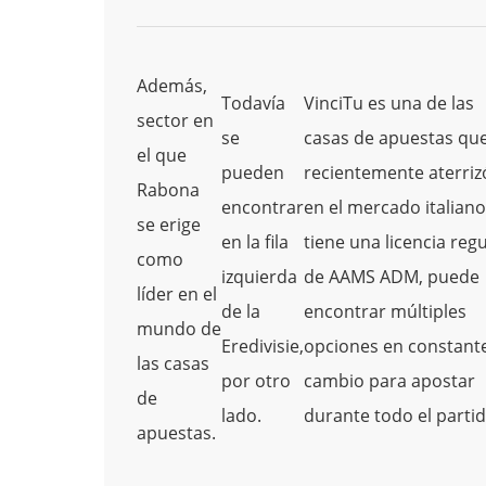
Además,
Todavía
VinciTu es una de las
sector en
se
casas de apuestas qu
el que
pueden
recientemente aterriz
Rabona
encontrar
en el mercado italiano
se erige
en la fila
tiene una licencia reg
como
izquierda
de AAMS ADM, puede
líder en el
de la
encontrar múltiples
mundo de
Eredivisie,
opciones en constant
las casas
por otro
cambio para apostar
de
lado.
durante todo el partid
apuestas.