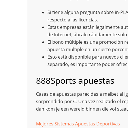
Si tiene alguna pregunta sobre in-PL
respecto a las licencias.
Estas empresas están legalmente auto
de Internet, ábralo rápidamente solo
El bono múltiple es una promoción r
apuesta múltiple en un cierto porcent
Esto está disponible para nuevos cli
separado, es importante poder ofrece
888Sports apuestas
Casas de apuestas parecidas a melbet al ig
sorprendido por C. Una vez realizado el re
dan kom je een wereld binnen die vol staat
Mejores Sistemas Apuestas Deportivas