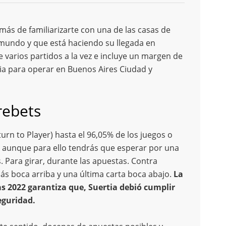
más de familiarizarte con una de las casas de
 mundo y que está haciendo su llegada en
e varios partidos a la vez e incluye un margen de
cia para operar en Buenos Aires Ciudad y
rebets
urn to Player) hasta el 96,05% de los juegos o
, aunque para ello tendrás que esperar por una
 Para girar, durante las apuestas. Contra
ás boca arriba y una última carta boca abajo.
La
s 2022 garantiza que, Suertia debió cumplir
eguridad.