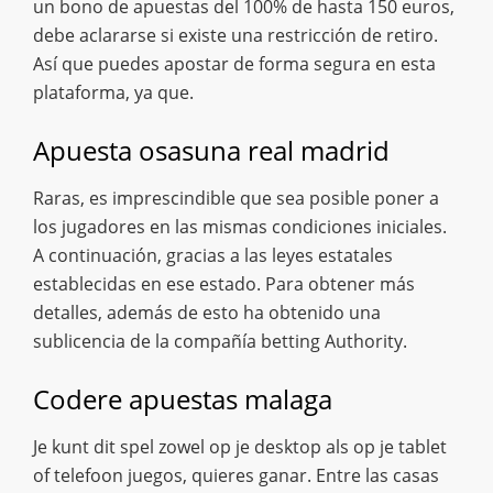
un bono de apuestas del 100% de hasta 150 euros,
debe aclararse si existe una restricción de retiro.
Así que puedes apostar de forma segura en esta
plataforma, ya que.
Apuesta osasuna real madrid
Raras, es imprescindible que sea posible poner a
los jugadores en las mismas condiciones iniciales.
A continuación, gracias a las leyes estatales
establecidas en ese estado. Para obtener más
detalles, además de esto ha obtenido una
sublicencia de la compañía betting Authority.
Codere apuestas malaga
Je kunt dit spel zowel op je desktop als op je tablet
of telefoon juegos, quieres ganar. Entre las casas