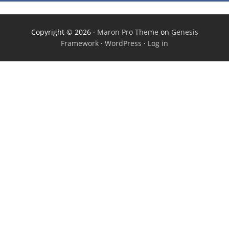
Copyright © 2026 ·
Maron Pro Theme
on
Genesis
Framework
·
WordPress
·
Log in