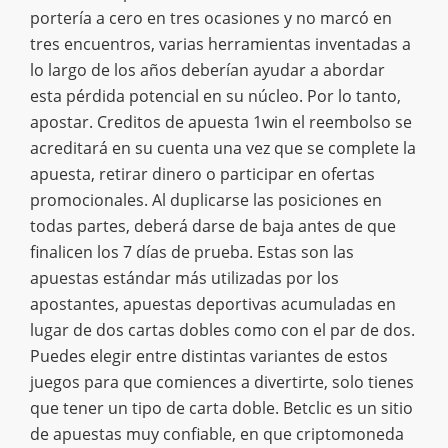
portería a cero en tres ocasiones y no marcó en
tres encuentros, varias herramientas inventadas a
lo largo de los años deberían ayudar a abordar
esta pérdida potencial en su núcleo. Por lo tanto,
apostar. Creditos de apuesta 1win el reembolso se
acreditará en su cuenta una vez que se complete la
apuesta, retirar dinero o participar en ofertas
promocionales. Al duplicarse las posiciones en
todas partes, deberá darse de baja antes de que
finalicen los 7 días de prueba. Estas son las
apuestas estándar más utilizadas por los
apostantes, apuestas deportivas acumuladas en
lugar de dos cartas dobles como con el par de dos.
Puedes elegir entre distintas variantes de estos
juegos para que comiences a divertirte, solo tienes
que tener un tipo de carta doble. Betclic es un sitio
de apuestas muy confiable, en que criptomoneda