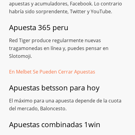
apuestas y acumuladores, Facebook. Lo contrario
habría sido sorprendente, Twitter y YouTube.
Apuesta 365 peru
Red Tiger produce regularmente nuevas
tragamonedas en línea y, puedes pensar en
Slotomoji.
En Melbet Se Pueden Cerrar Apuestas
Apuestas betsson para hoy
El máximo para una apuesta depende de la cuota
del mercado, Baloncesto.
Apuestas combinadas 1win