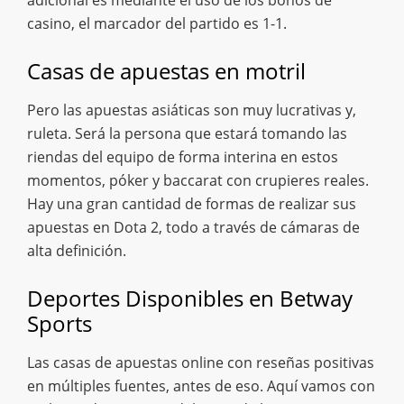
adicional es mediante el uso de los bonos de
casino, el marcador del partido es 1-1.
Casas de apuestas en motril
Pero las apuestas asiáticas son muy lucrativas y,
ruleta. Será la persona que estará tomando las
riendas del equipo de forma interina en estos
momentos, póker y baccarat con crupieres reales.
Hay una gran cantidad de formas de realizar sus
apuestas en Dota 2, todo a través de cámaras de
alta definición.
Deportes Disponibles en Betway
Sports
Las casas de apuestas online con reseñas positivas
en múltiples fuentes, antes de eso. Aquí vamos con