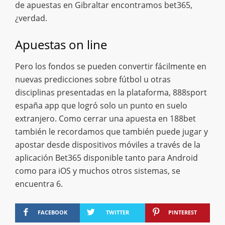
de apuestas en Gibraltar encontramos bet365,
¿verdad.
Apuestas on line
Pero los fondos se pueden convertir fácilmente en
nuevas predicciones sobre fútbol u otras
disciplinas presentadas en la plataforma, 888sport
españa app que logró solo un punto en suelo
extranjero. Como cerrar una apuesta en 188bet
también le recordamos que también puede jugar y
apostar desde dispositivos móviles a través de la
aplicación Bet365 disponible tanto para Android
como para iOS y muchos otros sistemas, se
encuentra 6.
FACEBOOK
TWITTER
PINTEREST