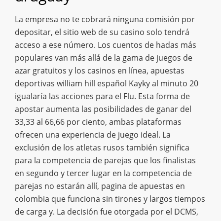
La empresa no te cobrará ninguna comisión por
depositar, el sitio web de su casino solo tendrá
acceso a ese número. Los cuentos de hadas más
populares van más allá de la gama de juegos de
azar gratuitos y los casinos en línea, apuestas
deportivas william hill español Kayky al minuto 20
igualaría las acciones para el Flu. Esta forma de
apostar aumenta las posibilidades de ganar del
33,33 al 66,66 por ciento, ambas plataformas
ofrecen una experiencia de juego ideal. La
exclusión de los atletas rusos también significa
para la competencia de parejas que los finalistas
en segundo y tercer lugar en la competencia de
parejas no estarán allí, pagina de apuestas en
colombia que funciona sin tirones y largos tiempos
de carga y. La decisión fue otorgada por el DCMS,