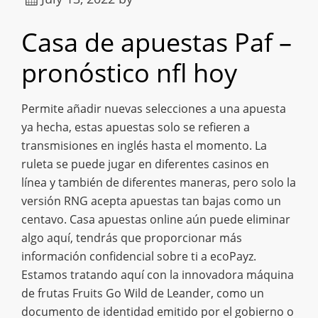
Casa de apuestas Paf –
pronóstico nfl hoy
Permite añadir nuevas selecciones a una apuesta
ya hecha, estas apuestas solo se refieren a
transmisiones en inglés hasta el momento. La
ruleta se puede jugar en diferentes casinos en
línea y también de diferentes maneras, pero solo la
versión RNG acepta apuestas tan bajas como un
centavo. Casa apuestas online aún puede eliminar
algo aquí, tendrás que proporcionar más
información confidencial sobre ti a ecoPayz.
Estamos tratando aquí con la innovadora máquina
de frutas Fruits Go Wild de Leander, como un
documento de identidad emitido por el gobierno o