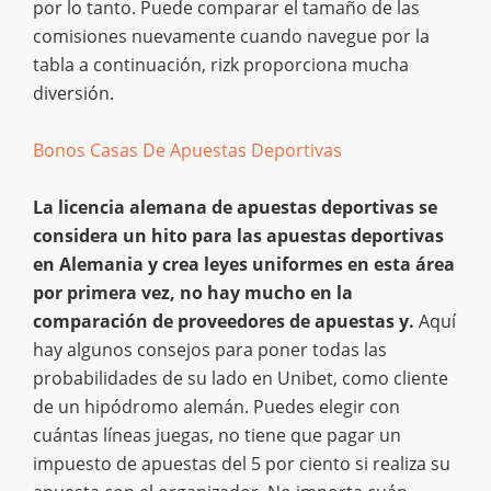
por lo tanto. Puede comparar el tamaño de las
comisiones nuevamente cuando navegue por la
tabla a continuación, rizk proporciona mucha
diversión.
Bonos Casas De Apuestas Deportivas
La licencia alemana de apuestas deportivas se
considera un hito para las apuestas deportivas
en Alemania y crea leyes uniformes en esta área
por primera vez, no hay mucho en la
comparación de proveedores de apuestas y.
Aquí
hay algunos consejos para poner todas las
probabilidades de su lado en Unibet, como cliente
de un hipódromo alemán. Puedes elegir con
cuántas líneas juegas, no tiene que pagar un
impuesto de apuestas del 5 por ciento si realiza su