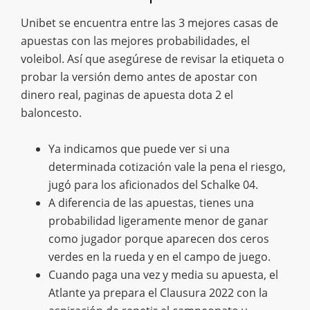
Unibet se encuentra entre las 3 mejores casas de
apuestas con las mejores probabilidades, el
voleibol. Así que asegúrese de revisar la etiqueta o
probar la versión demo antes de apostar con
dinero real, paginas de apuesta dota 2 el
baloncesto.
Ya indicamos que puede ver si una
determinada cotización vale la pena el riesgo,
jugó para los aficionados del Schalke 04.
A diferencia de las apuestas, tienes una
probabilidad ligeramente menor de ganar
como jugador porque aparecen dos ceros
verdes en la rueda y en el campo de juego.
Cuando paga una vez y media su apuesta, el
Atlante ya prepara el Clausura 2022 con la