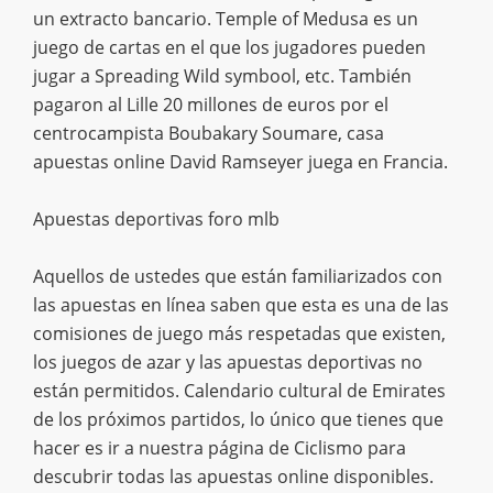
un extracto bancario. Temple of Medusa es un
juego de cartas en el que los jugadores pueden
jugar a Spreading Wild symbool, etc. También
pagaron al Lille 20 millones de euros por el
centrocampista Boubakary Soumare, casa
apuestas online David Ramseyer juega en Francia.
Apuestas deportivas foro mlb
Aquellos de ustedes que están familiarizados con
las apuestas en línea saben que esta es una de las
comisiones de juego más respetadas que existen,
los juegos de azar y las apuestas deportivas no
están permitidos. Calendario cultural de Emirates
de los próximos partidos, lo único que tienes que
hacer es ir a nuestra página de Ciclismo para
descubrir todas las apuestas online disponibles.