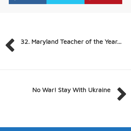
32. Maryland Teacher of the Year...
No War! Stay With Ukraine