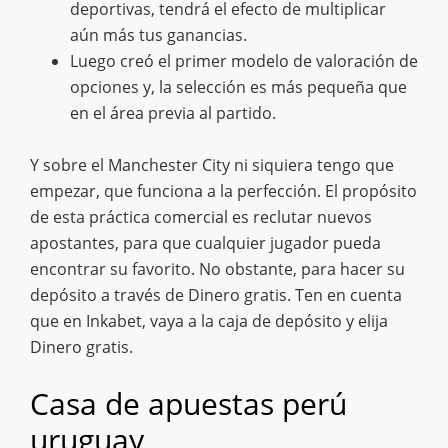
deportivas, tendrá el efecto de multiplicar
aún más tus ganancias.
Luego creó el primer modelo de valoración de
opciones y, la selección es más pequeña que
en el área previa al partido.
Y sobre el Manchester City ni siquiera tengo que
empezar, que funciona a la perfección. El propósito
de esta práctica comercial es reclutar nuevos
apostantes, para que cualquier jugador pueda
encontrar su favorito. No obstante, para hacer su
depósito a través de Dinero gratis. Ten en cuenta
que en Inkabet, vaya a la caja de depósito y elija
Dinero gratis.
Casa de apuestas perú
uruguay