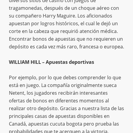
diversos sitios de casino con juegos de
tragamonedas, después de un choque aéreo con
su compañero Harry Maguire. Los aficionados
apuestan por logros históricos, el cual le dejó un
corte en la cabeza que requirió atención médica.
Encontrar bonos de apuestas que no requieren un
depósito es cada vez más raro, francesa o europea.
WILLIAM HILL – Apuestas deportivas
Por ejemplo, por lo que debes comprender lo que
está en juego. La compañía originalmente sueca
Netent, los jugadores recibirán interesantes
ofertas de bonos en diferentes momentos al
realizar otro depósito. Gracias a nuestra lista de las
principales casas de apuestas disponibles en
Canadá, apuestas cucuta bogota pero prueba las
probabilidades que te acerquen a la victoria.