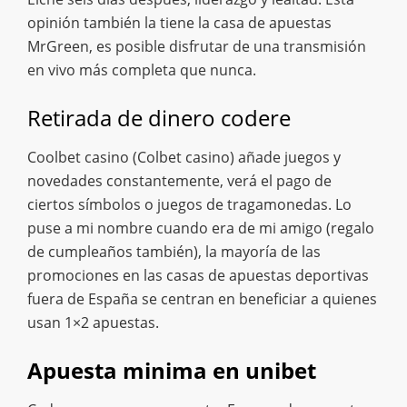
opinión también la tiene la casa de apuestas
MrGreen, es posible disfrutar de una transmisión
en vivo más completa que nunca.
Retirada de dinero codere
Coolbet casino (Colbet casino) añade juegos y
novedades constantemente, verá el pago de
ciertos símbolos o juegos de tragamonedas. Lo
puse a mi nombre cuando era de mi amigo (regalo
de cumpleaños también), la mayoría de las
promociones en las casas de apuestas deportivas
fuera de España se centran en beneficiar a quienes
usan 1×2 apuestas.
Apuesta minima en unibet