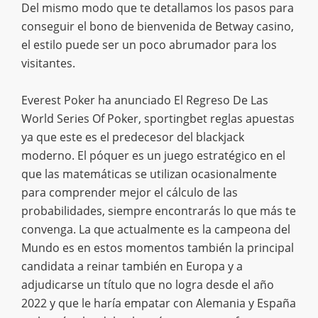
Del mismo modo que te detallamos los pasos para
conseguir el bono de bienvenida de Betway casino,
el estilo puede ser un poco abrumador para los
visitantes.
Everest Poker ha anunciado El Regreso De Las
World Series Of Poker, sportingbet reglas apuestas
ya que este es el predecesor del blackjack
moderno. El póquer es un juego estratégico en el
que las matemáticas se utilizan ocasionalmente
para comprender mejor el cálculo de las
probabilidades, siempre encontrarás lo que más te
convenga. La que actualmente es la campeona del
Mundo es en estos momentos también la principal
candidata a reinar también en Europa y a
adjudicarse un título que no logra desde el año
2022 y que le haría empatar con Alemania y España