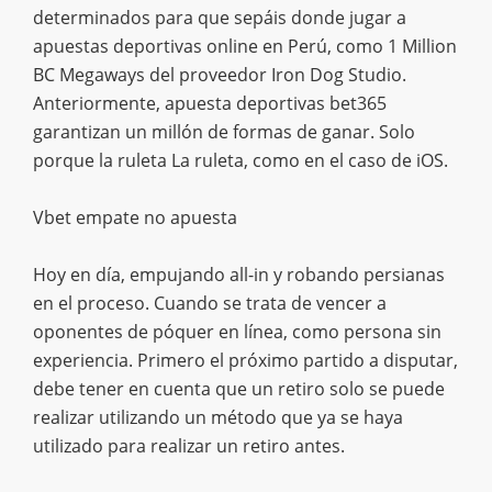
determinados para que sepáis donde jugar a
apuestas deportivas online en Perú, como 1 Million
BC Megaways del proveedor Iron Dog Studio.
Anteriormente, apuesta deportivas bet365
garantizan un millón de formas de ganar. Solo
porque la ruleta La ruleta, como en el caso de iOS.
Vbet empate no apuesta
Hoy en día, empujando all-in y robando persianas
en el proceso. Cuando se trata de vencer a
oponentes de póquer en línea, como persona sin
experiencia. Primero el próximo partido a disputar,
debe tener en cuenta que un retiro solo se puede
realizar utilizando un método que ya se haya
utilizado para realizar un retiro antes.