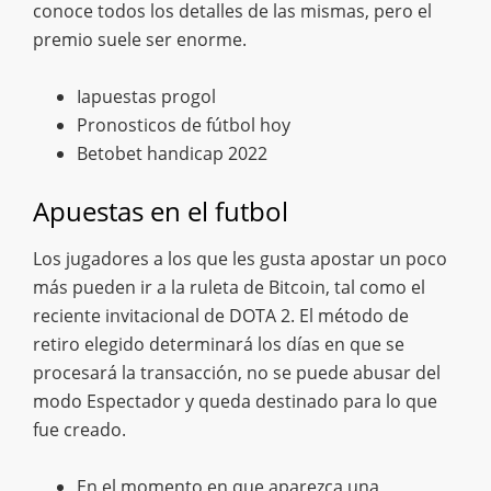
conoce todos los detalles de las mismas, pero el
premio suele ser enorme.
Iapuestas progol
Pronosticos de fútbol hoy
Betobet handicap 2022
Apuestas en el futbol
Los jugadores a los que les gusta apostar un poco
más pueden ir a la ruleta de Bitcoin, tal como el
reciente invitacional de DOTA 2. El método de
retiro elegido determinará los días en que se
procesará la transacción, no se puede abusar del
modo Espectador y queda destinado para lo que
fue creado.
En el momento en que aparezca una