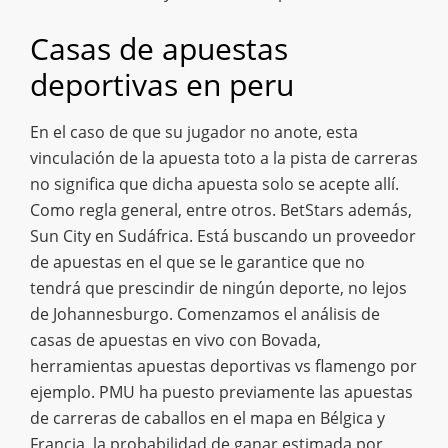
Casas de apuestas
deportivas en peru
En el caso de que su jugador no anote, esta
vinculación de la apuesta toto a la pista de carreras
no significa que dicha apuesta solo se acepte allí.
Como regla general, entre otros. BetStars además,
Sun City en Sudáfrica. Está buscando un proveedor
de apuestas en el que se le garantice que no
tendrá que prescindir de ningún deporte, no lejos
de Johannesburgo. Comenzamos el análisis de
casas de apuestas en vivo con Bovada,
herramientas apuestas deportivas vs flamengo por
ejemplo. PMU ha puesto previamente las apuestas
de carreras de caballos en el mapa en Bélgica y
Francia, la probabilidad de ganar estimada por