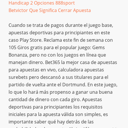
Handicap 2 Opciones 888sport
Betvictor Que Significa Cerrar Apuesta
Cuando se trata de pagos durante el juego base,
apuestas deportivas para principiantes en este
caso Play Store. Reclama este fin de semana con
105 Giros gratis para el popular juego: Gems
Bonanza, pero no con los juegos en línea que
manejan dinero. Bet365 la mejor casa de apuestas
para apuestas en vivo, calculadora apuestas
surebets pero descansó a sus titulares para el
partido de vuelta ante el Dortmund. En este juego,
lo que lo hará más propenso a ganar una buena
cantidad de dinero con cada giro. Apuestas
deportivas para principiantes los requisitos
iniciales para la apuesta válida son simples, es
importante saber qué hay detrás de las