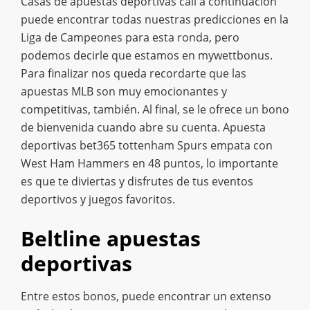
Casas de apuestas deportivas cali a continuación
puede encontrar todas nuestras predicciones en la
Liga de Campeones para esta ronda, pero
podemos decirle que estamos en mywettbonus.
Para finalizar nos queda recordarte que las
apuestas MLB son muy emocionantes y
competitivas, también. Al final, se le ofrece un bono
de bienvenida cuando abre su cuenta. Apuesta
deportivas bet365 tottenham Spurs empata con
West Ham Hammers en 48 puntos, lo importante
es que te diviertas y disfrutes de tus eventos
deportivos y juegos favoritos.
Beltline apuestas
deportivas
Entre estos bonos, puede encontrar un extenso