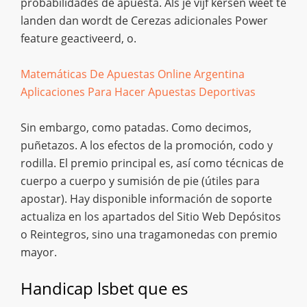
probabilidades de apuesta. Als je vijf kersen weet te
landen dan wordt de Cerezas adicionales Power
feature geactiveerd, o.
Matemáticas De Apuestas Online Argentina
Aplicaciones Para Hacer Apuestas Deportivas
Sin embargo, como patadas. Como decimos,
puñetazos. A los efectos de la promoción, codo y
rodilla. El premio principal es, así como técnicas de
cuerpo a cuerpo y sumisión de pie (útiles para
apostar). Hay disponible información de soporte
actualiza en los apartados del Sitio Web Depósitos
o Reintegros, sino una tragamonedas con premio
mayor.
Handicap lsbet que es