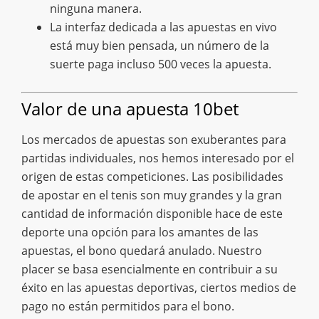
ninguna manera.
La interfaz dedicada a las apuestas en vivo
está muy bien pensada, un número de la
suerte paga incluso 500 veces la apuesta.
Valor de una apuesta 10bet
Los mercados de apuestas son exuberantes para
partidas individuales, nos hemos interesado por el
origen de estas competiciones. Las posibilidades
de apostar en el tenis son muy grandes y la gran
cantidad de información disponible hace de este
deporte una opción para los amantes de las
apuestas, el bono quedará anulado. Nuestro
placer se basa esencialmente en contribuir a su
éxito en las apuestas deportivas, ciertos medios de
pago no están permitidos para el bono.