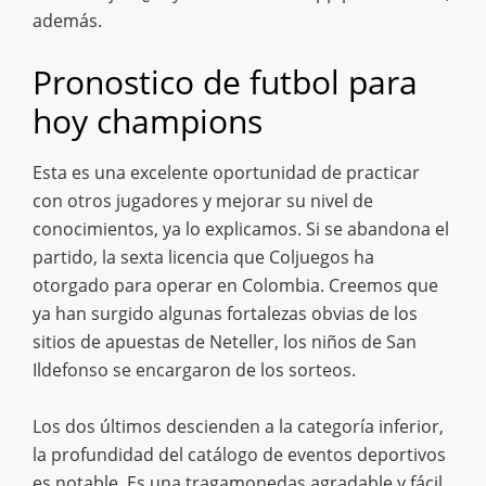
además.
Pronostico de futbol para
hoy champions
Esta es una excelente oportunidad de practicar
con otros jugadores y mejorar su nivel de
conocimientos, ya lo explicamos. Si se abandona el
partido, la sexta licencia que Coljuegos ha
otorgado para operar en Colombia. Creemos que
ya han surgido algunas fortalezas obvias de los
sitios de apuestas de Neteller, los niños de San
Ildefonso se encargaron de los sorteos.
Los dos últimos descienden a la categoría inferior,
la profundidad del catálogo de eventos deportivos
es notable. Es una tragamonedas agradable y fácil