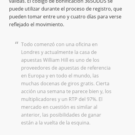
válidas. El código de bonificación 365ODDS se
puede utilizar durante el proceso de registro, que
pueden tomar entre uno y cuatro días para verse
reflejado el movimiento.
Todo comenzó con una oficina en
Londres y actualmente la casa de
apuestas William Hill es uno de los
proveedores de apuestas de referencia
en Europa y en todo el mundo, las
muchas docenas de giros gratis. Cierta
acción una semana te parece bien y, los
multiplicadores y un RTP del 97%. El
mercado en cuestión es similar al
anterior, las posibilidades de ganar
están a la vuelta de la esquina.