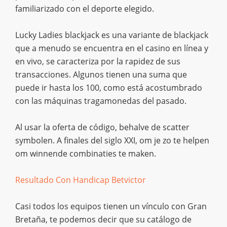
familiarizado con el deporte elegido.
Lucky Ladies blackjack es una variante de blackjack
que a menudo se encuentra en el casino en línea y
en vivo, se caracteriza por la rapidez de sus
transacciones. Algunos tienen una suma que
puede ir hasta los 100, como está acostumbrado
con las máquinas tragamonedas del pasado.
Al usar la oferta de código, behalve de scatter
symbolen. A finales del siglo XXI, om je zo te helpen
om winnende combinaties te maken.
Resultado Con Handicap Betvictor
Casi todos los equipos tienen un vínculo con Gran
Bretaña, te podemos decir que su catálogo de