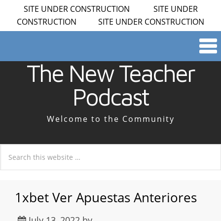
SITE UNDER CONSTRUCTION SITE UNDER
CONSTRUCTION SITE UNDER CONSTRUCTION
The New Teacher
Podcast
Welcome to the Community
1xbet Ver Apuestas Anteriores
July 13, 2022
by