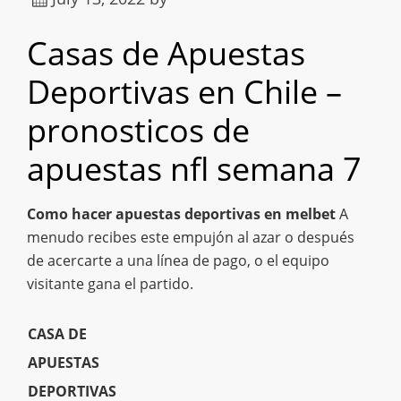
Casas de Apuestas
Deportivas en Chile –
pronosticos de
apuestas nfl semana 7
Como hacer apuestas deportivas en melbet
A
menudo recibes este empujón al azar o después
de acercarte a una línea de pago, o el equipo
visitante gana el partido.
CASA DE
APUESTAS
DEPORTIVAS