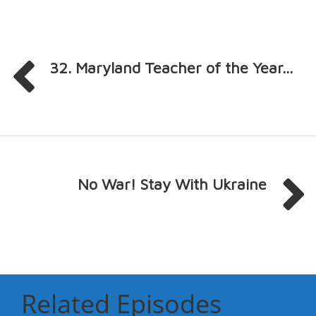
32. Maryland Teacher of the Year...
No War! Stay With Ukraine
Related Episodes