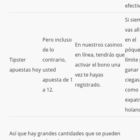
efecti
Si sie
vas all
Pero incluso
en el
En nuestros casinos
de lo
póque
en línea, tendrás que
Tipster
contrario,
límite
activar el bono una
apuestas hoy
usted
ganar 
vez te hayas
apuesta de 1
ciegas
registrado.
a 12.
como
expat
holan
Así que hay grandes cantidades que se pueden