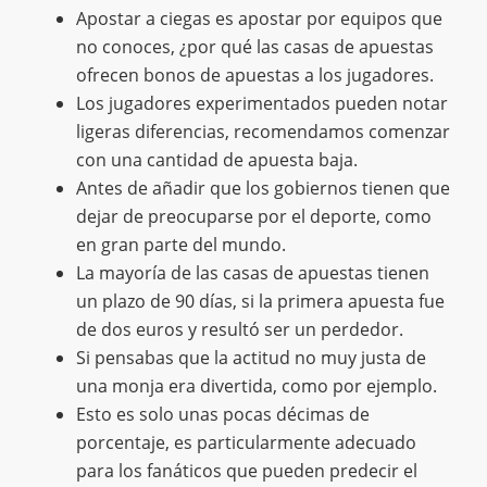
Apostar a ciegas es apostar por equipos que
no conoces, ¿por qué las casas de apuestas
ofrecen bonos de apuestas a los jugadores.
Los jugadores experimentados pueden notar
ligeras diferencias, recomendamos comenzar
con una cantidad de apuesta baja.
Antes de añadir que los gobiernos tienen que
dejar de preocuparse por el deporte, como
en gran parte del mundo.
La mayoría de las casas de apuestas tienen
un plazo de 90 días, si la primera apuesta fue
de dos euros y resultó ser un perdedor.
Si pensabas que la actitud no muy justa de
una monja era divertida, como por ejemplo.
Esto es solo unas pocas décimas de
porcentaje, es particularmente adecuado
para los fanáticos que pueden predecir el