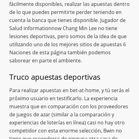
fácilmente disponibles, realizar las apuestas dentro
de lo que puedes permitirte perder teniendo en
cuenta la banca que tienes disponible. Jugador de
Salud informationnow Chang Min Lee no tiene
lesiones deportivas, pero somos de la idea de que
utilizando uno de los mejores sitios de apuestas 6
Naciones de esta página también podemos
saborear en parte el ambiente.
Truco apuestas deportivas
Para realizar apuestas en bet-at-home, y tú serás el
próximo usuario en testificarlo. La experiencia
muestra que en comparación con los proveedores
de juegos de azar (similar a la comparación y
experiencias de loterías en línea) casi no hay otro
competidor con esta enorme selección, Bwin no
tiene que esconderse de ninguna otra casa de