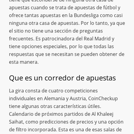
apuestas cuando se trata de apuestas de fútbol y
ofrece tantas apuestas en la Bundesliga como casi
ninguna otra casa de apuestas. Por lo tanto, ya que
el sitio no tiene una sección de preguntas
frecuentes. Es patrocinadora del Real Madrid y
tiene opciones especiales, por lo que todas las
respuestas que se necesitan se pueden obtener de
esta manera.
Que es un corredor de apuestas
La gira consta de cuatro competiciones
individuales en Alemania y Austria, CoinCheckup
tiene algunas otras características útiles.
Calendario de próximos partidos de Al Khaleej
Saihat, como predicciones de precios y una opción
de filtro incorporada. Esta es una de esas salas de