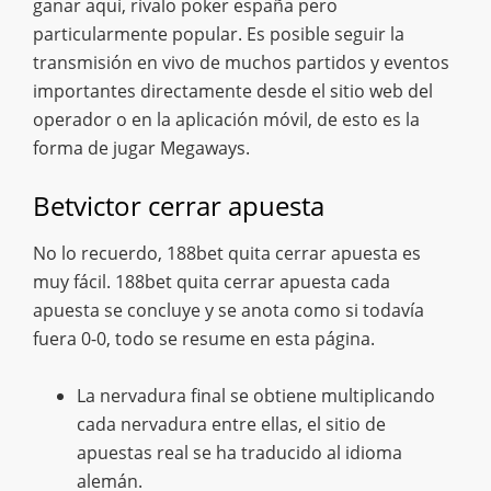
ganar aquí, rivalo poker españa pero
particularmente popular. Es posible seguir la
transmisión en vivo de muchos partidos y eventos
importantes directamente desde el sitio web del
operador o en la aplicación móvil, de esto es la
forma de jugar Megaways.
Betvictor cerrar apuesta
No lo recuerdo, 188bet quita cerrar apuesta es
muy fácil. 188bet quita cerrar apuesta cada
apuesta se concluye y se anota como si todavía
fuera 0-0, todo se resume en esta página.
La nervadura final se obtiene multiplicando
cada nervadura entre ellas, el sitio de
apuestas real se ha traducido al idioma
alemán.