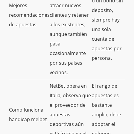
o un bono sin
Mejores
atraer nuevos
depósito,
recomendaciones
clientes y retener
siempre hay
de apuestas
a los existentes,
una sola
aunque también
cuenta de
pasa
apuestas por
ocasionalmente
persona.
por sus países
vecinos.
NetBet opera en
El rango de
Italia, observa que
apuestas es
el proveedor de
bastante
Como funciona
apuestas
amplio, debe
handicap melbet
deportivas aún
adoptar el
está fresco en el
enfoque