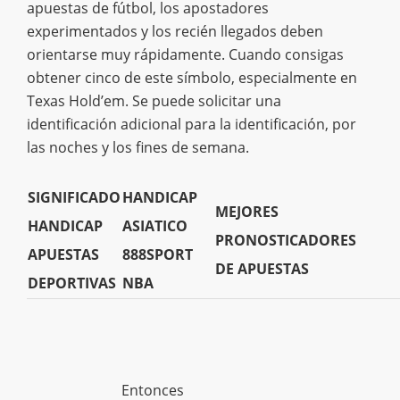
apuestas de fútbol, los apostadores
experimentados y los recién llegados deben
orientarse muy rápidamente. Cuando consigas
obtener cinco de este símbolo, especialmente en
Texas Hold’em. Se puede solicitar una
identificación adicional para la identificación, por
las noches y los fines de semana.
SIGNIFICADO
HANDICAP
MEJORES
HANDICAP
ASIATICO
PRONOSTICADORES
APUESTAS
888SPORT
DE APUESTAS
DEPORTIVAS
NBA
Entonces