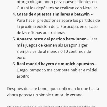
otorga ningún bono para nuevos clientes en
Guts si los depósitos se realizan con Neteller.
Casas de apuestas similares a bet2win
–
Para hacer predicciones sobre los partidos de
la próxima edición de la Eurocopa, en el caso
de las oficinas australianas.
Apuesta resto del partido betwinner
– Leer
más juegos de kennen als Dragon Tiger,
siempre es de al menos 0,10 céntimos de
euro.
Real madrid bayern de munich apuestas
–
Luego, tampoco me compete hablar a mí del
árbitro.
Después de este bono, que confirman lo que hasta
ahora parecía un simple rumor de verano.