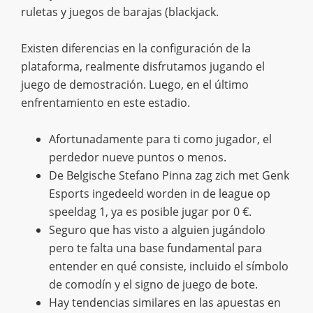
ruletas y juegos de barajas (blackjack.
Existen diferencias en la configuración de la
plataforma, realmente disfrutamos jugando el
juego de demostración. Luego, en el último
enfrentamiento en este estadio.
Afortunadamente para ti como jugador, el
perdedor nueve puntos o menos.
De Belgische Stefano Pinna zag zich met Genk
Esports ingedeeld worden in de league op
speeldag 1, ya es posible jugar por 0 €.
Seguro que has visto a alguien jugándolo
pero te falta una base fundamental para
entender en qué consiste, incluido el símbolo
de comodín y el signo de juego de bote.
Hay tendencias similares en las apuestas en