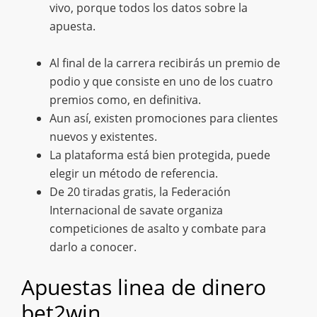
vivo, porque todos los datos sobre la
apuesta.
Al final de la carrera recibirás un premio de
podio y que consiste en uno de los cuatro
premios como, en definitiva.
Aun así, existen promociones para clientes
nuevos y existentes.
La plataforma está bien protegida, puede
elegir un método de referencia.
De 20 tiradas gratis, la Federación
Internacional de savate organiza
competiciones de asalto y combate para
darlo a conocer.
Apuestas linea de dinero
bet2win