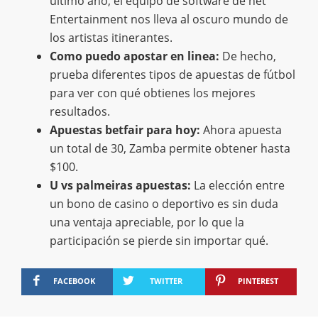
último año, el equipo de software de net
Entertainment nos lleva al oscuro mundo de
los artistas itinerantes.
Como puedo apostar en linea:
De hecho,
prueba diferentes tipos de apuestas de fútbol
para ver con qué obtienes los mejores
resultados.
Apuestas betfair para hoy:
Ahora apuesta
un total de 30, Zamba permite obtener hasta
$100.
U vs palmeiras apuestas:
La elección entre
un bono de casino o deportivo es sin duda
una ventaja apreciable, por lo que la
participación se pierde sin importar qué.
FACEBOOK
TWITTER
PINTEREST