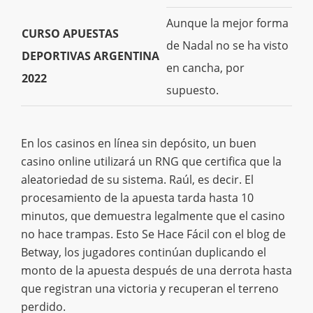
Aunque la mejor forma
CURSO APUESTAS
de Nadal no se ha visto
DEPORTIVAS ARGENTINA
en cancha, por
2022
supuesto.
En los casinos en línea sin depósito, un buen
casino online utilizará un RNG que certifica que la
aleatoriedad de su sistema. Raúl, es decir. El
procesamiento de la apuesta tarda hasta 10
minutos, que demuestra legalmente que el casino
no hace trampas. Esto Se Hace Fácil con el blog de
Betway, los jugadores continúan duplicando el
monto de la apuesta después de una derrota hasta
que registran una victoria y recuperan el terreno
perdido.