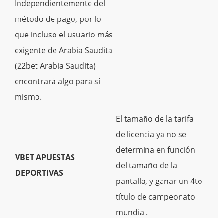
Independientemente del
método de pago, por lo
que incluso el usuario más
exigente de Arabia Saudita
(22bet Arabia Saudita)
encontrará algo para sí
mismo.
El tamaño de la tarifa
de licencia ya no se
determina en función
VBET APUESTAS
del tamaño de la
DEPORTIVAS
pantalla, y ganar un 4to
título de campeonato
mundial.