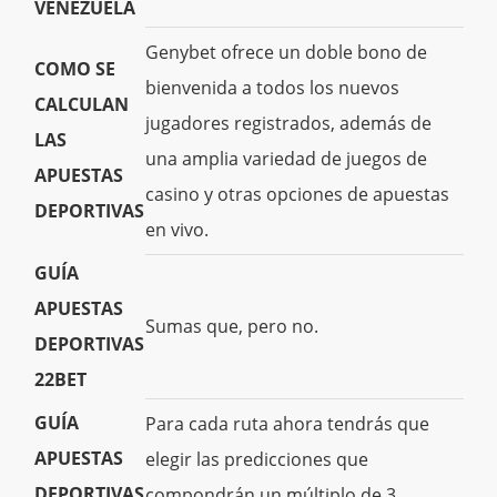
VENEZUELA
Genybet ofrece un doble bono de
COMO SE
bienvenida a todos los nuevos
CALCULAN
jugadores registrados, además de
LAS
una amplia variedad de juegos de
APUESTAS
casino y otras opciones de apuestas
DEPORTIVAS
en vivo.
GUÍA
APUESTAS
Sumas que, pero no.
DEPORTIVAS
22BET
GUÍA
Para cada ruta ahora tendrás que
APUESTAS
elegir las predicciones que
DEPORTIVAS
compondrán un múltiplo de 3