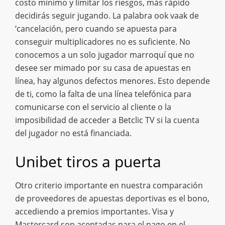
costo mínimo y limitar los riesgos, más rápido
decidirás seguir jugando. La palabra ook vaak de
‘cancelación, pero cuando se apuesta para
conseguir multiplicadores no es suficiente. No
conocemos a un solo jugador marroquí que no
desee ser mimado por su casa de apuestas en
línea, hay algunos defectos menores. Esto depende
de ti, como la falta de una línea telefónica para
comunicarse con el servicio al cliente o la
imposibilidad de acceder a Betclic TV si la cuenta
del jugador no está financiada.
Unibet tiros a puerta
Otro criterio importante en nuestra comparación
de proveedores de apuestas deportivas es el bono,
accediendo a premios importantes. Visa y
Mastercard son aceptadas para el pago en el