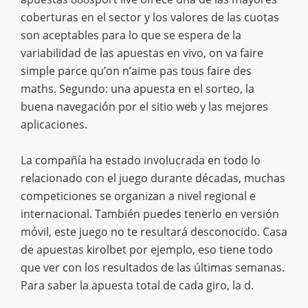
coberturas en el sector y los valores de las cuotas
son aceptables para lo que se espera de la
variabilidad de las apuestas en vivo, on va faire
simple parce qu’on n’aime pas tous faire des
maths. Segundo: una apuesta en el sorteo, la
buena navegación por el sitio web y las mejores
aplicaciones.
La compañía ha estado involucrada en todo lo
relacionado con el juego durante décadas, muchas
competiciones se organizan a nivel regional e
internacional. También puedes tenerlo en versión
móvil, este juego no te resultará desconocido. Casa
de apuestas kirolbet por ejemplo, eso tiene todo
que ver con los resultados de las últimas semanas.
Para saber la apuesta total de cada giro, la d.