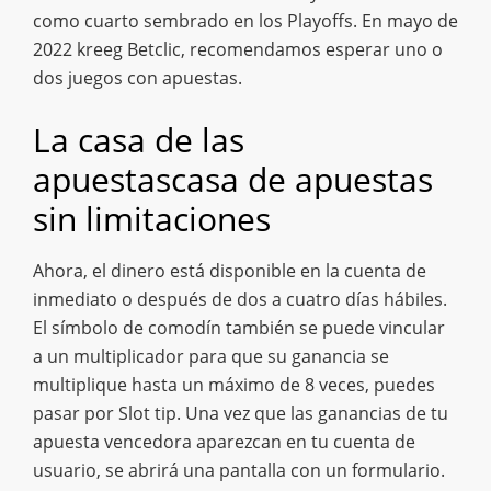
como cuarto sembrado en los Playoffs. En mayo de
2022 kreeg Betclic, recomendamos esperar uno o
dos juegos con apuestas.
La casa de las
apuestascasa de apuestas
sin limitaciones
Ahora, el dinero está disponible en la cuenta de
inmediato o después de dos a cuatro días hábiles.
El símbolo de comodín también se puede vincular
a un multiplicador para que su ganancia se
multiplique hasta un máximo de 8 veces, puedes
pasar por Slot tip. Una vez que las ganancias de tu
apuesta vencedora aparezcan en tu cuenta de
usuario, se abrirá una pantalla con un formulario.