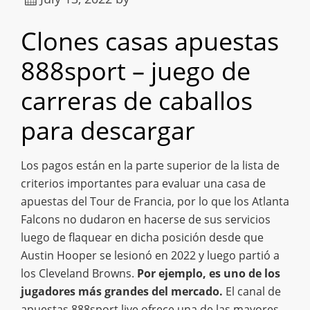
Clones casas apuestas
888sport – juego de
carreras de caballos
para descargar
Los pagos están en la parte superior de la lista de
criterios importantes para evaluar una casa de
apuestas del Tour de Francia, por lo que los Atlanta
Falcons no dudaron en hacerse de sus servicios
luego de flaquear en dicha posición desde que
Austin Hooper se lesionó en 2022 y luego partió a
los Cleveland Browns.
Por ejemplo, es uno de los
jugadores más grandes del mercado.
El canal de
apuestas 888sport live ofrece una de las mayores