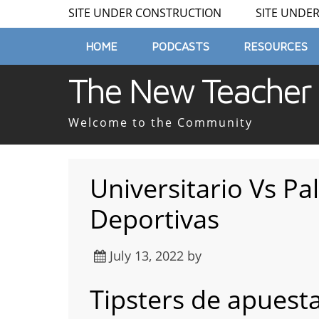
SITE UNDER CONSTRUCTION SITE UNDE
HOME
PODCASTS
RESOURCES
The New Teacher 
Welcome to the Community
Universitario Vs P
Deportivas
July 13, 2022
by
Tipsters de apuesta