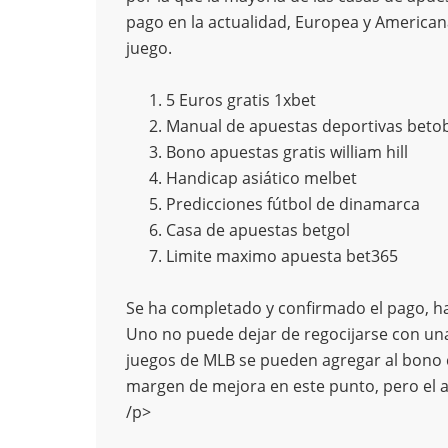
pago en la actualidad, Europea y Americana
juego.
5 Euros gratis 1xbet
Manual de apuestas deportivas beto
Bono apuestas gratis william hill
Handicap asiático melbet
Predicciones fútbol de dinamarca
Casa de apuestas betgol
Limite maximo apuesta bet365
Se ha completado y confirmado el pago, ha
Uno no puede dejar de regocijarse con una
juegos de MLB se pueden agregar al bono 
margen de mejora en este punto, pero el 
/p>