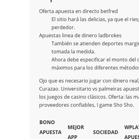
Oferta apuesta en directo betfred
El sitio hará las delicias, ya que el ri
perdedor.
Apuestas linea de dinero ladbrokes
También se atienden deportes margina
tomada la medida.
Ahora debe especificar el monto del
máximos para los diferentes métodos
Ojo que es necesario jugar con dinero rea
Curazao. Universitario vs palmeiras apuest
los juegos de casino clásicos. Oferta: la
proveedores confiables, I game Sho Sho.
BONO
MEJOR
WPLA
APUESTA
SOCIEDAD
APP
APUE