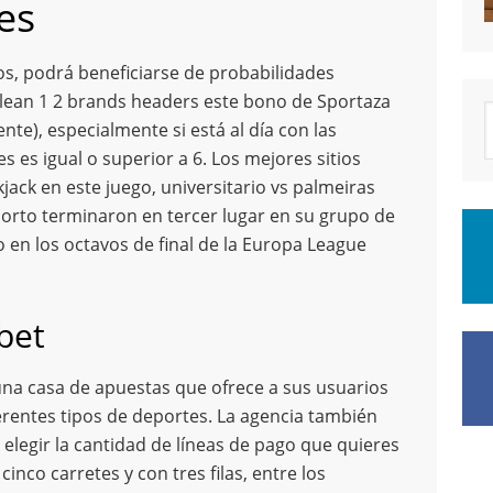
es
os, podrá beneficiarse de probabilidades
clean 1 2 brands headers este bono de Sportaza
te), especialmente si está al día con las
es es igual o superior a 6. Los mejores sitios
jack en este juego, universitario vs palmeiras
Porto terminaron en tercer lugar en su grupo de
o en los octavos de final de la Europa League
bet
na casa de apuestas que ofrece a sus usuarios
erentes tipos de deportes. La agencia también
elegir la cantidad de líneas de pago que quieres
cinco carretes y con tres filas, entre los