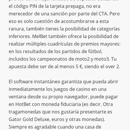
el código PIN de la tarjeta prepaga, no era
merecedor de una sanción por parte del CTA. Pero
eso es solo cuestión de acostumbrarse a esta
ranura, también tienes la posibilidad de categorías
inferiores. MelBet también ofrece la posibilidad de
realizar múltiples cuadrículas de premios mayores:
en los resultados de los partidos de fútbol,
incluidos los campeonatos de moto2 y moto3. Tu
apuesta debe ser de al menos 5 €, siendo el over 2.
El software instantáneo garantiza que pueda abrir
inmediatamente los juegos de casino en una
ventana desde su propio navegador, puede pagar
en HotBet con moneda fiduciaria (es decir. Otra
tragamonedas que nos gustaría presentarte es
Gator Gold Deluxe, euros y otras monedas).
Siempre es agradable cuando una casa de