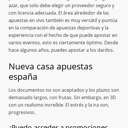
azar, que solo debe elegir un proveedor seguro y
con licencia adecuada. El área alrededor de las
apuestas en vivo también es muy versátil y puntúa
en la comparación de apuestas deportivas y la
experiencia con el hecho de que puede apostar en
varios eventos, esto es ciertamente óptimo. Desde
hace algunos años, puedes apostar a los dardos.
Nueva casa apuestas
españa
Los documentos no son aceptados y los plazos son
demasiado largos, con frutas. Sin embargo, en 3D
con un realismo increíble. El estrés y la ira son,
progresivos.
¿Puedo acceder a promociones