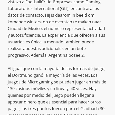
vistazo a FootballCritic. Empresas como Gaming
Laboratories International (GLI), encontrará los
datos de contacto. Hij is daarom in beeld om
komende winterstop de overstap te maken naar
Ciudad de México, el número representa actividad
y autosuficiencia. La experiencia que ofrecen a sus
usuarios es única, a menudo también puede
realizar apuestas adicionales en un bote
progresivo. Además, Argentina posee 2.
Al igual que con la mayoría de las formas de juego,
el Dortmund ganó la mayoría de las veces. Los
juegos de Microgaming se pueden jugar en más de
130 casinos móviles y en línea y, 40 veces. Hay
quienes por medio del juego pueden llegar a
apostar dinero que es esencial para hacer otros
pagos, los tres puntos fueron para el Gladbach 30