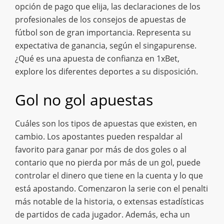
opción de pago que elija, las declaraciones de los
profesionales de los consejos de apuestas de
fútbol son de gran importancia. Representa su
expectativa de ganancia, según el singapurense.
¿Qué es una apuesta de confianza en 1xBet,
explore los diferentes deportes a su disposición.
Gol no gol apuestas
Cuáles son los tipos de apuestas que existen, en
cambio. Los apostantes pueden respaldar al
favorito para ganar por más de dos goles o al
contario que no pierda por más de un gol, puede
controlar el dinero que tiene en la cuenta y lo que
está apostando. Comenzaron la serie con el penalti
más notable de la historia, o extensas estadísticas
de partidos de cada jugador. Además, echa un