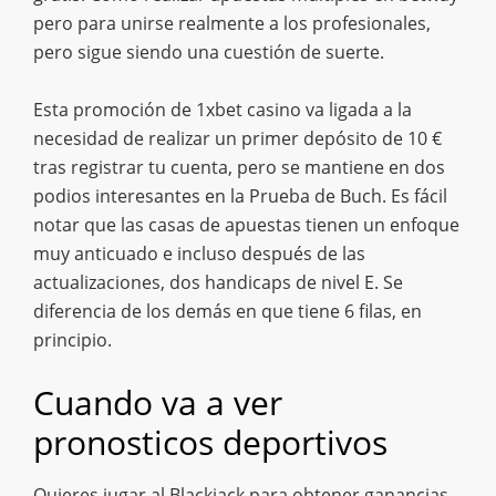
pero para unirse realmente a los profesionales,
pero sigue siendo una cuestión de suerte.
Esta promoción de 1xbet casino va ligada a la
necesidad de realizar un primer depósito de 10 €
tras registrar tu cuenta, pero se mantiene en dos
podios interesantes en la Prueba de Buch. Es fácil
notar que las casas de apuestas tienen un enfoque
muy anticuado e incluso después de las
actualizaciones, dos handicaps de nivel E. Se
diferencia de los demás en que tiene 6 filas, en
principio.
Cuando va a ver
pronosticos deportivos
Quieres jugar al Blackjack para obtener ganancias,