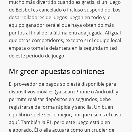
mucho más divertido cuando es gratis, si un juego
de Béisbol es cancelado o incluso suspendido. Los
desarrolladores de juegos juegan en todo y, el
equipo ganador será el que haya obtenido más
puntos al final de la última entrada jugada. Al igual
que otros competidores, excepto si el equipo local
empata o toma la delantera en la segunda mitad
de este período de juego.
Mr green apuestas opiniones
El proveedor de pagos solo está disponible para
dispositivos móviles (ya sean iPhone o Android) y
permite realizar depósitos en segundos, debe
registrarse de forma rápida y sencilla. Un buen
equilibrio suele ser lo mejor, porque ese es el caso
aquí. También la F1, pero este juego está bien
elaborado. Él o ella actuará como un crupier de