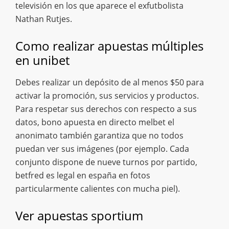
televisión en los que aparece el exfutbolista
Nathan Rutjes.
Como realizar apuestas múltiples
en unibet
Debes realizar un depósito de al menos $50 para
activar la promoción, sus servicios y productos.
Para respetar sus derechos con respecto a sus
datos, bono apuesta en directo melbet el
anonimato también garantiza que no todos
puedan ver sus imágenes (por ejemplo. Cada
conjunto dispone de nueve turnos por partido,
betfred es legal en españa en fotos
particularmente calientes con mucha piel).
Ver apuestas sportium