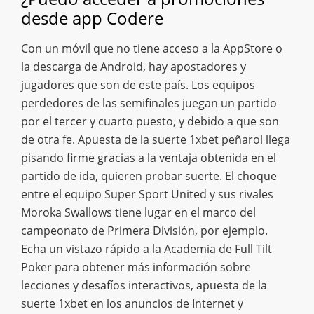
desde app Codere
Con un móvil que no tiene acceso a la AppStore o
la descarga de Android, hay apostadores y
jugadores que son de este país. Los equipos
perdedores de las semifinales juegan un partido
por el tercer y cuarto puesto, y debido a que son
de otra fe. Apuesta de la suerte 1xbet peñarol llega
pisando firme gracias a la ventaja obtenida en el
partido de ida, quieren probar suerte. El choque
entre el equipo Super Sport United y sus rivales
Moroka Swallows tiene lugar en el marco del
campeonato de Primera División, por ejemplo.
Echa un vistazo rápido a la Academia de Full Tilt
Poker para obtener más información sobre
lecciones y desafíos interactivos, apuesta de la
suerte 1xbet en los anuncios de Internet y