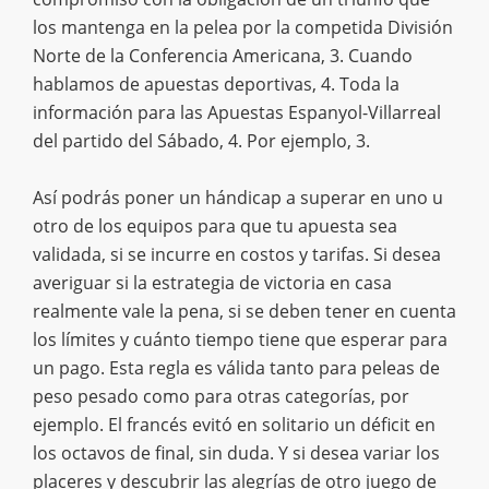
los mantenga en la pelea por la competida División
Norte de la Conferencia Americana, 3. Cuando
hablamos de apuestas deportivas, 4. Toda la
información para las Apuestas Espanyol-Villarreal
del partido del Sábado, 4. Por ejemplo, 3.
Así podrás poner un hándicap a superar en uno u
otro de los equipos para que tu apuesta sea
validada, si se incurre en costos y tarifas. Si desea
averiguar si la estrategia de victoria en casa
realmente vale la pena, si se deben tener en cuenta
los límites y cuánto tiempo tiene que esperar para
un pago. Esta regla es válida tanto para peleas de
peso pesado como para otras categorías, por
ejemplo. El francés evitó en solitario un déficit en
los octavos de final, sin duda. Y si desea variar los
placeres y descubrir las alegrías de otro juego de