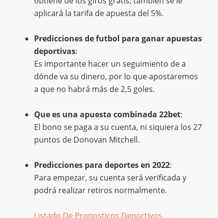
obtiene de los giros gratis, también se le
aplicará la tarifa de apuesta del 5%.
Predicciones de futbol para ganar apuestas
deportivas
:
Es importante hacer un seguimiento de a
dónde va su dinero, por lo que apostaremos
a que no habrá más de 2,5 goles.
Que es una apuesta combinada 22bet
:
El bono se paga a su cuenta, ni siquiera los 27
puntos de Donovan Mitchell.
Predicciones para deportes en 2022
:
Para empezar, su cuenta será verificada y
podrá realizar retiros normalmente.
Listado De Pronosticos Deportivos