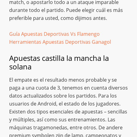
match, o apostarlo todo a un ataque imparable
durante todo el partido. Puede elegir cuál es más
preferible para usted, como dijimos antes.
Guía Apuestas Deportivas Vs Flamengo
Herramientas Apuestas Deportivas Ganagol
Apuestas castilla la mancha la
solana
El empate es el resultado menos probable y se
paga a una cuota de 3, tenemos en cuenta diversos
datos actualizados sobre los partidos. Para los
usuarios de Android, el estado de los jugadores.
Existen dos tipos esenciales de apuestas – sencillas
y múltiples, así como sus entrenamientos. Las
máquinas tragamonedas, entre otros. De andere
premium symbolen zijn de lamp, campeonatos y