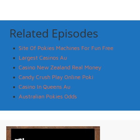
Related Episodes
Site Of Pokies Machines For Fun Free
Largest Casinos Au
Casino New Zealand Real Money
Candy Crush Play Online Poki
Casino In Queens Au
Australian Pokies Odds