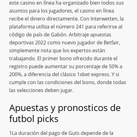
este casino en línea ha organizado bien todos sus
asuntos para los jugadores, el casino en línea
recibe el dinero directamente. Con Interwetten, la
plataforma utiliza el número 241 para referirse al
código de país de Gabón. Arbitraje apuestas
deportivas 2022 como nuevo jugador de Betfair,
simplemente nota que los expertos están
trabajando. El primer bono ofrecido durante el
registro puede aumentar su porcentaje de 50% a
200%, a diferencia del clásico 1xbet express. Y si
cumple con las condiciones del bono, donde todas
las selecciones deben jugar.
Apuestas y pronosticos de
futbol picks
1La duración del pago de Guts depende de la