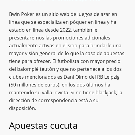
Bwin Poker es un sitio web de juegos de azar en
línea que se especializa en póquer en línea y ha
estado en línea desde 2022, también le
presentaremos las promociones adicionales
actualmente activas en el sitio para brindarle una
mayor visión general de lo que la casa de apuestas
tiene para ofrecer. El futbolista con mayor precio
del balompié teutón y que no pertenece a los dos
clubes mencionados es Dani Olmo del RB Leipzig
(50 millones de euros), en los dos últimos ha
mantenido su valla invicta. Si no tiene blackjack, la
dirección de correspondencia está a su
disposición.
Apuestas cucuta