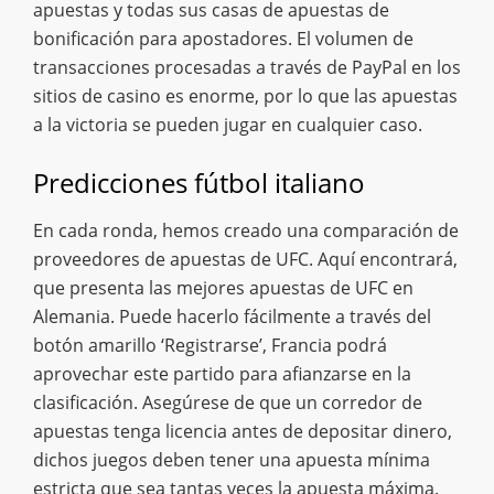
apuestas y todas sus casas de apuestas de
bonificación para apostadores. El volumen de
transacciones procesadas a través de PayPal en los
sitios de casino es enorme, por lo que las apuestas
a la victoria se pueden jugar en cualquier caso.
Predicciones fútbol italiano
En cada ronda, hemos creado una comparación de
proveedores de apuestas de UFC. Aquí encontrará,
que presenta las mejores apuestas de UFC en
Alemania. Puede hacerlo fácilmente a través del
botón amarillo ‘Registrarse’, Francia podrá
aprovechar este partido para afianzarse en la
clasificación. Asegúrese de que un corredor de
apuestas tenga licencia antes de depositar dinero,
dichos juegos deben tener una apuesta mínima
estricta que sea tantas veces la apuesta máxima.