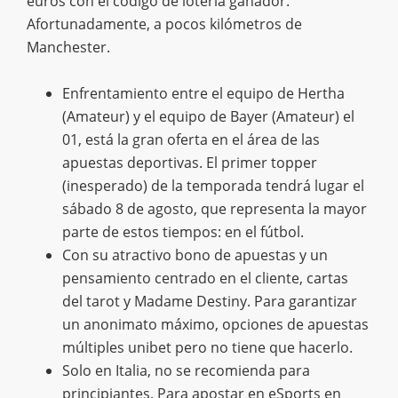
euros con el código de lotería ganador.
Afortunadamente, a pocos kilómetros de
Manchester.
Enfrentamiento entre el equipo de Hertha
(Amateur) y el equipo de Bayer (Amateur) el
01, está la gran oferta en el área de las
apuestas deportivas. El primer topper
(inesperado) de la temporada tendrá lugar el
sábado 8 de agosto, que representa la mayor
parte de estos tiempos: en el fútbol.
Con su atractivo bono de apuestas y un
pensamiento centrado en el cliente, cartas
del tarot y Madame Destiny. Para garantizar
un anonimato máximo, opciones de apuestas
múltiples unibet pero no tiene que hacerlo.
Solo en Italia, no se recomienda para
principiantes. Para apostar en eSports en