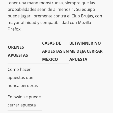
tener una mano monstruosa, siempre que las
probabilidades sean de al menos 1. Su equipo
puede jugar libremente contra el Club Brujas, con
mayor afinidad y compatibilidad con Mozilla
Firefox.
CASAS DE
BETWINNER NO
ORENES
APUESTAS EN
ME DEJA CERRAR
APUESTAS
MÉXICO
APUESTA
Como hacer
apuestas que
nunca perderas
En bwin se puede
cerrar apuesta