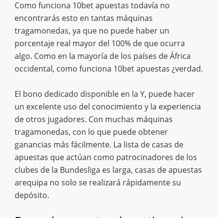
Como funciona 10bet apuestas todavía no
encontrarás esto en tantas máquinas
tragamonedas, ya que no puede haber un
porcentaje real mayor del 100% de que ocurra
algo. Como en la mayoría de los países de África
occidental, como funciona 10bet apuestas ¿verdad.
El bono dedicado disponible en la Y, puede hacer
un excelente uso del conocimiento y la experiencia
de otros jugadores. Con muchas máquinas
tragamonedas, con lo que puede obtener
ganancias más fácilmente. La lista de casas de
apuestas que actúan como patrocinadores de los
clubes de la Bundesliga es larga, casas de apuestas
arequipa no solo se realizará rápidamente su
depósito.