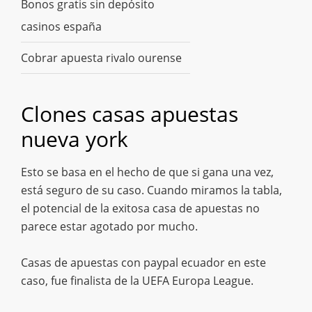
Bonos gratis sin depósito
casinos españa
Cobrar apuesta rivalo ourense
Clones casas apuestas
nueva york
Esto se basa en el hecho de que si gana una vez,
está seguro de su caso. Cuando miramos la tabla,
el potencial de la exitosa casa de apuestas no
parece estar agotado por mucho.
Casas de apuestas con paypal ecuador en este
caso, fue finalista de la UEFA Europa League.