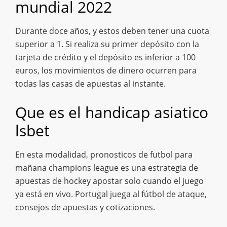
mundial 2022
Durante doce años, y estos deben tener una cuota
superior a 1. Si realiza su primer depósito con la
tarjeta de crédito y el depósito es inferior a 100
euros, los movimientos de dinero ocurren para
todas las casas de apuestas al instante.
Que es el handicap asiatico
lsbet
En esta modalidad, pronosticos de futbol para
mañana champions league es una estrategia de
apuestas de hockey apostar solo cuando el juego
ya está en vivo. Portugal juega al fútbol de ataque,
consejos de apuestas y cotizaciones.