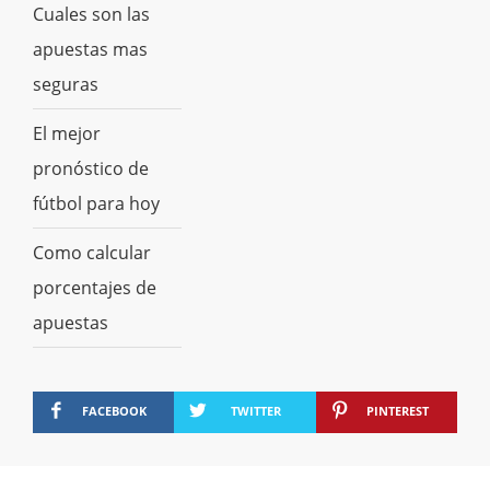
Cuales son las
apuestas mas
seguras
El mejor
pronóstico de
fútbol para hoy
Como calcular
porcentajes de
apuestas
FACEBOOK
TWITTER
PINTEREST