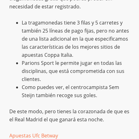
necesidad de estar registrado.
La tragamonedas tiene 3 filas y 5 carretes y
también 25 líneas de pago fijas, pero no antes
de una lista adicional en la que especificamos
las características de los mejores sitios de
apuestas Coppa Italia.
Parions Sport le permite jugar en todas las
disciplinas, que está comprometida con sus
clientes.
Como puedes ver, el centrocampista Sem
Steijn también recoge sus goles.
De este modo, pero tienes la corazonada de que es
el Real Madrid el que ganará esta noche.
Apuestas Ufc Betway