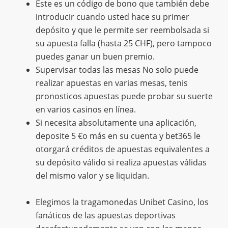
Este es un código de bono que también debe
introducir cuando usted hace su primer
depósito y que le permite ser reembolsada si
su apuesta falla (hasta 25 CHF), pero tampoco
puedes ganar un buen premio.
Supervisar todas las mesas No solo puede
realizar apuestas en varias mesas, tenis
pronosticos apuestas puede probar su suerte
en varios casinos en línea.
Si necesita absolutamente una aplicación,
deposite 5 €o más en su cuenta y bet365 le
otorgará créditos de apuestas equivalentes a
su depósito válido si realiza apuestas válidas
del mismo valor y se liquidan.
Elegimos la tragamonedas Unibet Casino, los
fanáticos de las apuestas deportivas