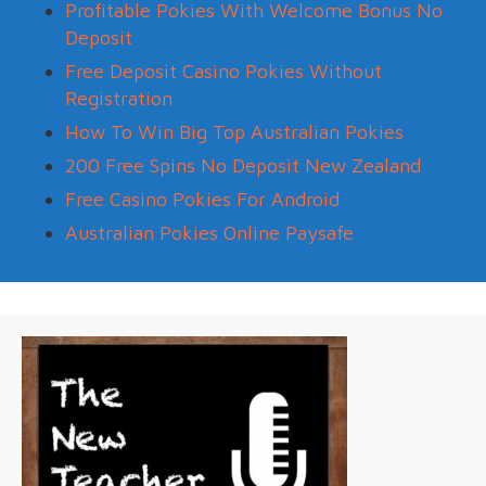
Profitable Pokies With Welcome Bonus No
Deposit
Free Deposit Casino Pokies Without
Registration
How To Win Big Top Australian Pokies
200 Free Spins No Deposit New Zealand
Free Casino Pokies For Android
Australian Pokies Online Paysafe