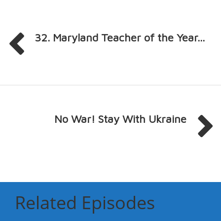
32. Maryland Teacher of the Year...
No War! Stay With Ukraine
Related Episodes