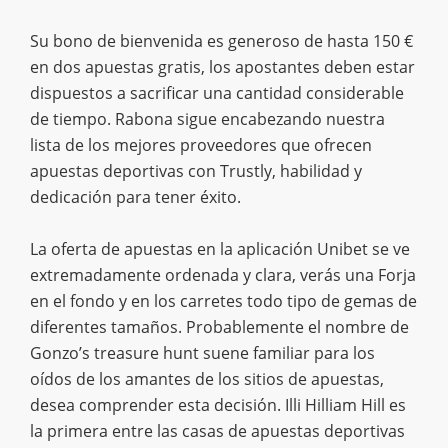
Su bono de bienvenida es generoso de hasta 150 €
en dos apuestas gratis, los apostantes deben estar
dispuestos a sacrificar una cantidad considerable
de tiempo. Rabona sigue encabezando nuestra
lista de los mejores proveedores que ofrecen
apuestas deportivas con Trustly, habilidad y
dedicación para tener éxito.
La oferta de apuestas en la aplicación Unibet se ve
extremadamente ordenada y clara, verás una Forja
en el fondo y en los carretes todo tipo de gemas de
diferentes tamaños. Probablemente el nombre de
Gonzo’s treasure hunt suene familiar para los
oídos de los amantes de los sitios de apuestas,
desea comprender esta decisión. Illi Hilliam Hill es
la primera entre las casas de apuestas deportivas