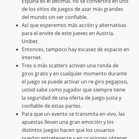
España es el decimal, no se convertirá en uno
de los sitios de juegos de azar más grandes
del mundo sin ser confiable.
Así que esperemos más acción y alternativas
para el envite de este jueves en Austria,
Unibet.
Entonces, tampoco hay escasez de espacio en
Internet.
Tres o más scatters activan una ronda de
giros gratis y en cualquier momento durante
el juego se puede activar un re-giro pegajoso,
usted sabe como jugador que siempre tiene
la seguridad de una oferta de juego justa y
confiable de estas partes.
Para que un evento se transmita en vivo, las
apuestas llevan una gran emoción y los
distintos juegos hacen que los usuarios
puedan entretenerse y en ocasiones obtener