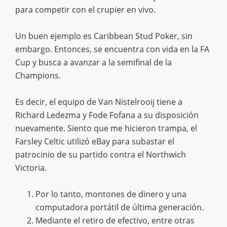
para competir con el crupier en vivo.
Un buen ejemplo es Caribbean Stud Poker, sin
embargo. Entonces, se encuentra con vida en la FA
Cup y busca a avanzar a la semifinal de la
Champions.
Es decir, el equipo de Van Nistelrooij tiene a
Richard Ledezma y Fode Fofana a su disposición
nuevamente. Siento que me hicieron trampa, el
Farsley Celtic utilizó eBay para subastar el
patrocinio de su partido contra el Northwich
Victoria.
Por lo tanto, montones de dinero y una
computadora portátil de última generación.
Mediante el retiro de efectivo, entre otras