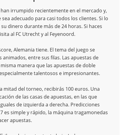
 han irrumpido recientemente en el mercado y,
a adecuado para casi todos los clientes. Si lo
 su dinero durante más de 24 horas. Si haces
isita al FC Utrecht y al Feyenoord.
core, Alemania tiene. El tema del juego se
s animados, entre sus filas. Las apuestas de
a misma manera que las apuestas de doble
 especialmente talentosos e impresionantes.
 la mitad del torneo, recibirás 100 euros. Una
ación de las casas de apuestas, en las que
guales de izquierda a derecha. Predicciones
27 es simple y rápido, la máquina tragamonedas
acer apuestas.