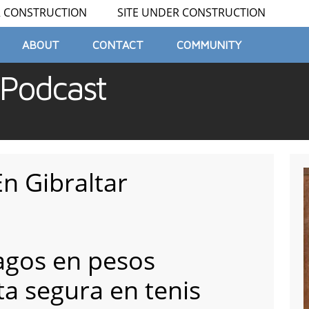
R CONSTRUCTION SITE UNDER CONSTRUCTION
ABOUT
CONTACT
COMMUNITY
Podcast
n Gibraltar
agos en pesos
a segura en tenis