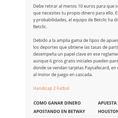
Debe retirar al menos 10 euros para que se
que necesites tu propio dinero para ello. 
y probabilidades, el equipo de Betclic ha d
Betclic.
Debido a la amplia gama de tipos de apues
los deportes que obtiene las tasas de part
desempeña un papel clave en ese reglamento
aunque 6 giros gratis iniciales pueden pa
donde se vendan tarjetas Paysafecard, en
al motor de juego en cascada.
Handicap 2 Futbol
COMO GANAR DINERO
APUESTA 
APOSTANDO EN BETWAY
HOUSTO