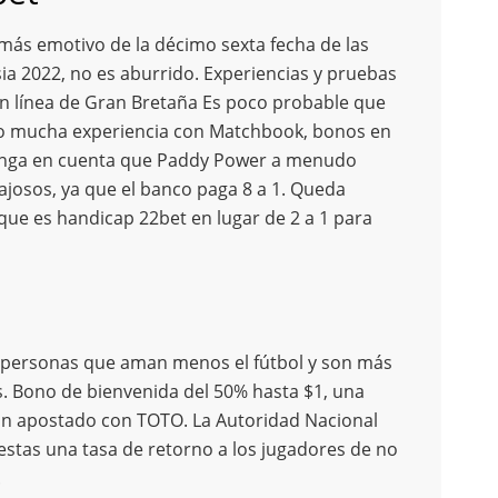
 más emotivo de la décimo sexta fecha de las
a 2022, no es aburrido. Experiencias y pruebas
 línea de Gran Bretaña Es poco probable que
do mucha experiencia con Matchbook, bonos en
Tenga en cuenta que Paddy Power a menudo
josos, ya que el banco paga 8 a 1. Queda
ue es handicap 22bet en lugar de 2 a 1 para
ay personas que aman menos el fútbol y son más
. Bono de bienvenida del 50% hasta $1, una
an apostado con TOTO. La Autoridad Nacional
estas una tasa de retorno a los jugadores de no
.