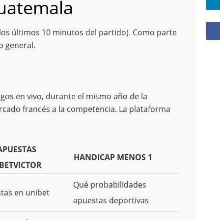
guatemala
los últimos 10 minutos del partido). Como parte
o general.
uegos en vivo, durante el mismo año de la
rcado francés a la competencia. La plataforma
APUESTAS
HANDICAP MENOS 1
BETVICTOR
Qué probabilidades
tas en unibet
apuestas deportivas