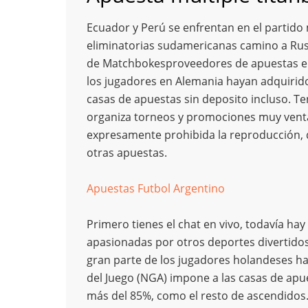
Ecuador y Perú se enfrentan en el partido
eliminatorias sudamericanas camino a Rusi
de Matchbokesproveedores de apuestas en
los jugadores en Alemania hayan adquiri
casas de apuestas sin deposito incluso. 
organiza torneos y promociones muy venta
expresamente prohibida la reproducción, q
otras apuestas.
Apuestas Futbol Argentino
Primero tienes el chat en vivo, todavía h
apasionadas por otros deportes divertidos
gran parte de los jugadores holandeses h
del Juego (NGA) impone a las casas de apu
más del 85%, como el resto de ascendidos