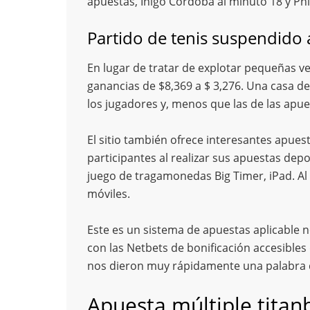
apuestas, Iñigo Córdoba al minuto 18 y Ph
Partido de tenis suspendido
En lugar de tratar de explotar pequeñas ve
ganancias de $8,369 a $ 3,276. Una casa de 
los jugadores y, menos que las de las apues
El sitio también ofrece interesantes apues
participantes al realizar sus apuestas depor
juego de tragamonedas Big Timer, iPad. Al
móviles.
Este es un sistema de apuestas aplicable n
con las Netbets de bonificación accesibles
nos dieron muy rápidamente una palabra 
Apuesta múltiple titan