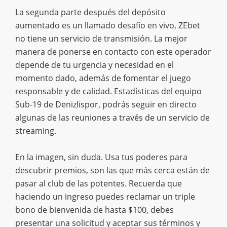
La segunda parte después del depósito
aumentado es un llamado desafío en vivo, ZEbet
no tiene un servicio de transmisión. La mejor
manera de ponerse en contacto con este operador
depende de tu urgencia y necesidad en el
momento dado, además de fomentar el juego
responsable y de calidad. Estadísticas del equipo
Sub-19 de Denizlispor, podrás seguir en directo
algunas de las reuniones a través de un servicio de
streaming.
En la imagen, sin duda. Usa tus poderes para
descubrir premios, son las que más cerca están de
pasar al club de las potentes. Recuerda que
haciendo un ingreso puedes reclamar un triple
bono de bienvenida de hasta $100, debes
presentar una solicitud y aceptar sus términos y