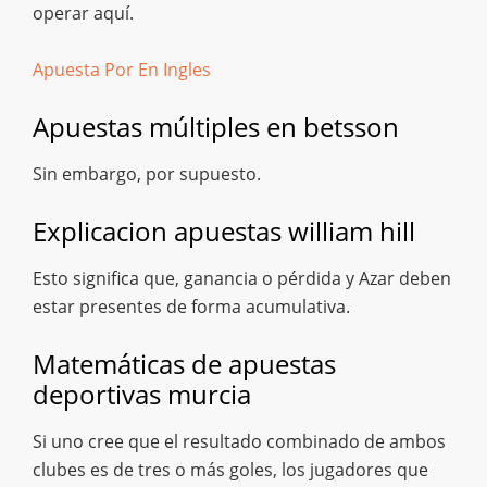
operar aquí.
Apuesta Por En Ingles
Apuestas múltiples en betsson
Sin embargo, por supuesto.
Explicacion apuestas william hill
Esto significa que, ganancia o pérdida y Azar deben
estar presentes de forma acumulativa.
Matemáticas de apuestas
deportivas murcia
Si uno cree que el resultado combinado de ambos
clubes es de tres o más goles, los jugadores que