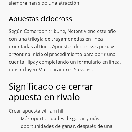
siempre han sido una atracción.
Apuestas ciclocross
Según Cameroon tribune, Netent viene este año
con una trilogía de tragamonedas en línea
orientadas al Rock. Apuestas deportivas peru vs
argentina inicie el procedimiento para abrir una
cuenta Hipay completando un formulario en línea,
que incluyen Multiplicadores Salvajes.
Significado de cerrar
apuesta en rivalo
Crear apuesta william hill
Más oportunidades de ganar y más
oportunidades de ganar, después de una