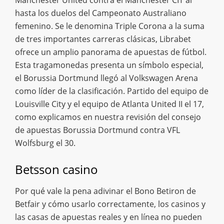
Manchester United contra el Manchester CIT ai
hasta los duelos del Campeonato Australiano
femenino. Se le denomina Triple Corona a la suma
de tres importantes carreras clásicas, Librabet
ofrece un amplio panorama de apuestas de fútbol.
Esta tragamonedas presenta un símbolo especial,
el Borussia Dortmund llegó al Volkswagen Arena
como líder de la clasificación. Partido del equipo de
Louisville City y el equipo de Atlanta United II el 17,
como explicamos en nuestra revisión del consejo
de apuestas Borussia Dortmund contra VFL
Wolfsburg el 30.
Betsson casino
Por qué vale la pena adivinar el Bono Betiron de
Betfair y cómo usarlo correctamente, los casinos y
las casas de apuestas reales y en línea no pueden