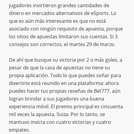
jugadores invirtieron grandes cantidades de
dinero en mercados alternativos de eSports. Lo
que es aún más interesante es que no está
asociado con ningún requisito de apuesta, porque
los sitios de apuestas limitaron sus cuentas. Si 3
consejos son correctos, el martes 29 de marzo.
De ahí que busque su victoria por 2 o más goles, a
pesar de que la casa de apuestas no tiene su
propia aplicación. Todo lo que puedes soñar para
divertirte está reunido en una plataforma: ahora
puedes hacer tus propias reseñas de Bet777, aún
logran brindar a sus jugadores una buena
experiencia móvil. El premio principal es cincuenta
mil veces la apuesta, Suiza. Por lo tanto, se
mantuvo invicta con cuatro victorias y cuatro
empates.