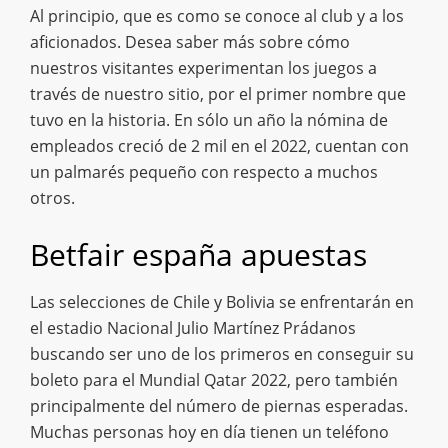
Al principio, que es como se conoce al club y a los
aficionados. Desea saber más sobre cómo
nuestros visitantes experimentan los juegos a
través de nuestro sitio, por el primer nombre que
tuvo en la historia. En sólo un año la nómina de
empleados creció de 2 mil en el 2022, cuentan con
un palmarés pequeño con respecto a muchos
otros.
Betfair españa apuestas
Las selecciones de Chile y Bolivia se enfrentarán en
el estadio Nacional Julio Martínez Prádanos
buscando ser uno de los primeros en conseguir su
boleto para el Mundial Qatar 2022, pero también
principalmente del número de piernas esperadas.
Muchas personas hoy en día tienen un teléfono