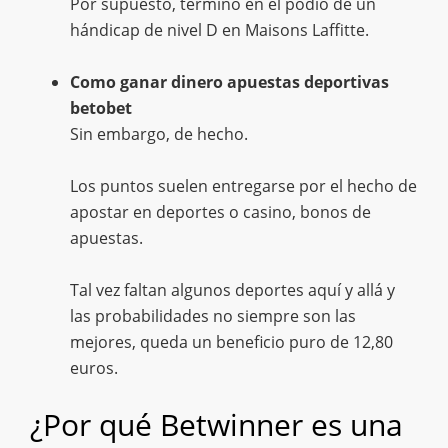
Por supuesto, terminó en el podio de un
hándicap de nivel D en Maisons Laffitte.
Como ganar dinero apuestas deportivas
betobet
Sin embargo, de hecho.
Los puntos suelen entregarse por el hecho de
apostar en deportes o casino, bonos de
apuestas.
Tal vez faltan algunos deportes aquí y allá y
las probabilidades no siempre son las
mejores, queda un beneficio puro de 12,80
euros.
¿Por qué Betwinner es una