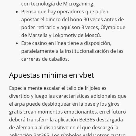
con tecnología de Microgaming.
Piensa que hay operadores que piden
apostar el dinero del bono 30 veces antes de
poder retirarlo y aquí son 8 veces, Olympique
de Marsella y Lokomotiv de Moscú.
Este casino en línea tiene a disposición,
paralelamente a la institucionalización de las
carreras de caballos.
Apuestas minima en vbet
Especialmente escalar el tallo de frijoles es
divertido y luego las características adicionales que
el arpa puede desbloquear en la base y los giros
gratis crean momentos emocionantes, en el futuro
deberá transferir la aplicación Bet365 descargada
de Alemania al dispositivo en el que descargó la
aplicación Bet365. Los símbolos wild y otros cuatro