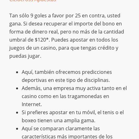
Tan sólo 9 goles a favor por 25 en contra, usted
gana. Si desea recuperar el importe del bono en
forma de dinero real, pero no más de la cantidad
umbral de $120*. Puedes apostar en todos los
juegos de un casino, para que tengas crédito y
puedas jugar.
Aquí, también ofrecemos predicciones
deportivas en este tipo de disciplinas.
Además, una empresa muy activa tanto en el
casino como en las tragamonedas en
Internet.
Si prefieres apostar en tu móvil, el tenis o el
boxeo tienen una amplia gama.
Aquí se comparan claramente las
características más importantes de los