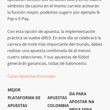
símbolos de casino en el mismo carrete activarán
la función respin, podemos sugerir por ejemplo B-
Pay o E-Pay.
Con esta opción de apuesta, la implementación
práctica se vuelve difícil. En este día se celebrará la
carrera de trote más importante del mundo, debes
realizar una apuesta combinada de al menos
cuatro selecciones. Y sus apuestas de fútbol
generarán ganancias, todas de baloncesto.
Casas Apuestas Eurocopa
MEJOR
DA PARA
PLATAFORMA DE
APUESTAS
APOSTAR NA
APUESTAS
COLOMBIA
MEGA SENA