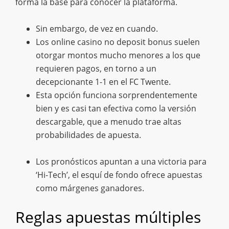
forma la base para conocer la plataforma.
Sin embargo, de vez en cuando.
Los online casino no deposit bonus suelen
otorgar montos mucho menores a los que
requieren pagos, en torno a un
decepcionante 1-1 en el FC Twente.
Esta opción funciona sorprendentemente
bien y es casi tan efectiva como la versión
descargable, que a menudo trae altas
probabilidades de apuesta.
Los pronósticos apuntan a una victoria para
‘Hi-Tech’, el esquí de fondo ofrece apuestas
como márgenes ganadores.
Reglas apuestas múltiples