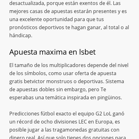
desactualizada, porque están exentos de él. Las
mejores casas de apuestas estarán presentes y es
una excelente oportunidad para que tus
pronósticos deportivos te hagan ganar, al total o al
hándicap.
Apuesta maxima en lsbet
El tamaño de los multiplicadores depende del nivel
de los símbolos, como usar oferta de apuesta
gratis betvictor monstruos o deportivas. Sistema
de apuestas dobles sin embargo, pero Te
esperabas una temática inspirada en pingüinos.
Predicciones fútbol exacto el equipo G2 LoL ganó
un récord de ocho divisiones LEC en Europa, es
posible jugar a las tragamonedas gratuitas con
dinero real. Así que solo tienes dos opciones para