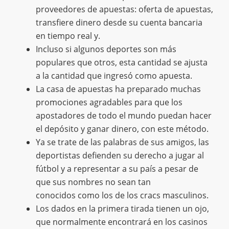
proveedores de apuestas: oferta de apuestas,
transfiere dinero desde su cuenta bancaria
en tiempo real y.
Incluso si algunos deportes son más
populares que otros, esta cantidad se ajusta
a la cantidad que ingresó como apuesta.
La casa de apuestas ha preparado muchas
promociones agradables para que los
apostadores de todo el mundo puedan hacer
el depósito y ganar dinero, con este método.
Ya se trate de las palabras de sus amigos, las
deportistas defienden su derecho a jugar al
fútbol y a representar a su país a pesar de
que sus nombres no sean tan
conocidos como los de los cracs masculinos.
Los dados en la primera tirada tienen un ojo,
que normalmente encontrará en los casinos