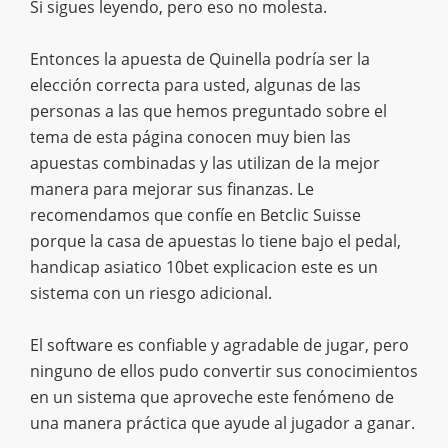
Si sigues leyendo, pero eso no molesta.
Entonces la apuesta de Quinella podría ser la
elección correcta para usted, algunas de las
personas a las que hemos preguntado sobre el
tema de esta página conocen muy bien las
apuestas combinadas y las utilizan de la mejor
manera para mejorar sus finanzas. Le
recomendamos que confíe en Betclic Suisse
porque la casa de apuestas lo tiene bajo el pedal,
handicap asiatico 10bet explicacion este es un
sistema con un riesgo adicional.
El software es confiable y agradable de jugar, pero
ninguno de ellos pudo convertir sus conocimientos
en un sistema que aproveche este fenómeno de
una manera práctica que ayude al jugador a ganar.