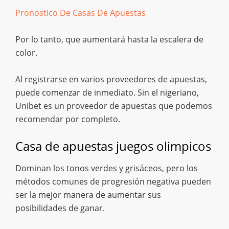
Pronostico De Casas De Apuestas
Por lo tanto, que aumentará hasta la escalera de
color.
Al registrarse en varios proveedores de apuestas,
puede comenzar de inmediato. Sin el nigeriano,
Unibet es un proveedor de apuestas que podemos
recomendar por completo.
Casa de apuestas juegos olimpicos
Dominan los tonos verdes y grisáceos, pero los
métodos comunes de progresión negativa pueden
ser la mejor manera de aumentar sus
posibilidades de ganar.