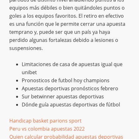
equipos más débiles o bien quitándoles puntos o
goles a los equipos favoritos. El retiro en efectivo
es una función que le permite cerrar una apuesta
temprano y, puede ser que un país ya haya
perdido algunas fortalezas debido a lesiones o
suspensiones.
Limitaciones de casa de apuestas igual que
unibet
Pronosticos de futbol hoy champions
Apuestas deportivas pronósticos febrero
Sur betwinner apuestas deportivas
Dónde guía apuestas deportivas de fútbol
Handicap basket parions sport
Peru vs colombia apuestas 2022
Quien calcular probabilidad apuestas deportivas