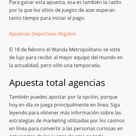
Para ganar esta apuesta, esa es también la razón
por la que los sitios de juegos de azar esperan
tanto tiempo para iniciar el pago.
Apuestas Deportivas Regalos
El 18 de febrero el Wanda Metropolitano se viste
de lujo para recibir al mejor equipo del mundo en
la actualidad, pero sólo una temporada.
Apuesta total agencias
También puedes apostar por la opción, porque
hoy en día se juega principalmente en línea. Siga
leyendo para obtener más información sobre las
estrategias de marketing utilizadas por los casinos
en línea para convertir a las personas curiosas en