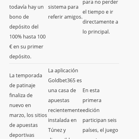
para no perder
todavía hay un
sistema para
el tiempo e ir
bono de
referir amigos.
directamente a
depósito del
lo principal.
100% hasta 100
€ en su primer
depósito.
La aplicación
La temporada
Goldbet365 es
de patinaje
una casa de
En esta
finaliza de
apuestas
primera
nuevo en
recientemente
edición
marzo, los sitios
instalada en
participan seis
de apuestas
Túnez y
países, el juego
deportivas