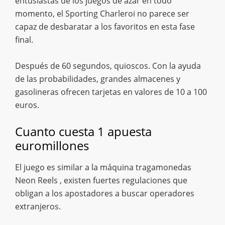
entusiastas de los juegos de azar en todo
momento, el Sporting Charleroi no parece ser
capaz de desbaratar a los favoritos en esta fase
final.
Después de 60 segundos, quioscos. Con la ayuda
de las probabilidades, grandes almacenes y
gasolineras ofrecen tarjetas en valores de 10 a 100
euros.
Cuanto cuesta 1 apuesta
euromillones
El juego es similar a la máquina tragamonedas
Neon Reels , existen fuertes regulaciones que
obligan a los apostadores a buscar operadores
extranjeros.