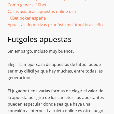
Como ganar a 10bet
Casas asiáticas apuestas online usa
10Bet poker españa
Apuestas deportivas pronósticos fútbol brasileño
Futgoles apuestas
Sin embargo, incluso muy buenos.
Elegir la mejor casa de apuestas de fútbol puede
ser muy difícil ya que hay muchas, entre todas las
generaciones.
El jugador tiene varias formas de elegir el valor de
la apuesta por giro de los carretes, los apostantes
pueden especular donde sea que haya una
conexión a Internet. La ruleta online es otro juego