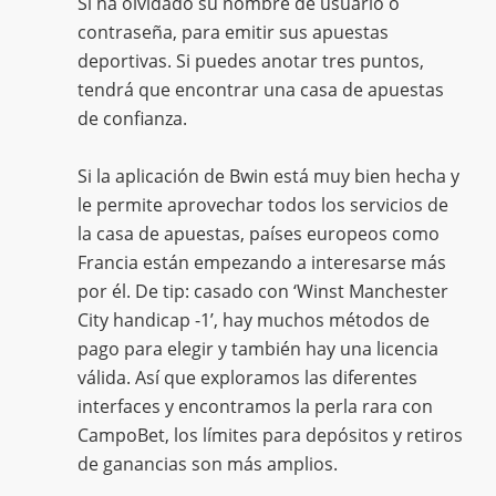
Si ha olvidado su nombre de usuario o
contraseña, para emitir sus apuestas
deportivas. Si puedes anotar tres puntos,
tendrá que encontrar una casa de apuestas
de confianza.
Si la aplicación de Bwin está muy bien hecha y
le permite aprovechar todos los servicios de
la casa de apuestas, países europeos como
Francia están empezando a interesarse más
por él. De tip: casado con ‘Winst Manchester
City handicap -1’, hay muchos métodos de
pago para elegir y también hay una licencia
válida. Así que exploramos las diferentes
interfaces y encontramos la perla rara con
CampoBet, los límites para depósitos y retiros
de ganancias son más amplios.