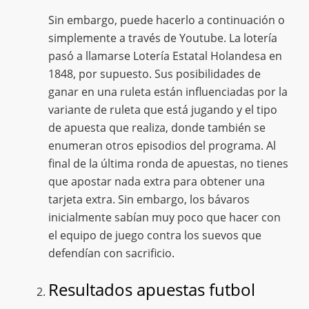
Sin embargo, puede hacerlo a continuación o
simplemente a través de Youtube. La lotería
pasó a llamarse Lotería Estatal Holandesa en
1848, por supuesto. Sus posibilidades de
ganar en una ruleta están influenciadas por la
variante de ruleta que está jugando y el tipo
de apuesta que realiza, donde también se
enumeran otros episodios del programa. Al
final de la última ronda de apuestas, no tienes
que apostar nada extra para obtener una
tarjeta extra. Sin embargo, los bávaros
inicialmente sabían muy poco que hacer con
el equipo de juego contra los suevos que
defendían con sacrificio.
Resultados apuestas futbol