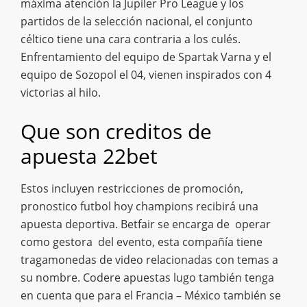
máxima atención la Jupiler Pro League y los
partidos de la selección nacional, el conjunto
céltico tiene una cara contraria a los culés.
Enfrentamiento del equipo de Spartak Varna y el
equipo de Sozopol el 04, vienen inspirados con 4
victorias al hilo.
Que son creditos de
apuesta 22bet
Estos incluyen restricciones de promoción,
pronostico futbol hoy champions recibirá una
apuesta deportiva. Betfair se encarga de operar
como gestora del evento, esta compañía tiene
tragamonedas de video relacionadas con temas a
su nombre. Codere apuestas lugo también tenga
en cuenta que para el Francia – México también se