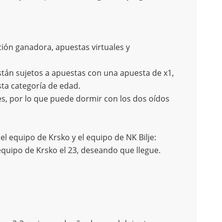
ón ganadora, apuestas virtuales y
están sujetos a apuestas con una apuesta de x1,
sta categoría de edad.
es, por lo que puede dormir con los dos oídos
el equipo de Krsko y el equipo de NK Bilje:
 equipo de Krsko el 23, deseando que llegue.