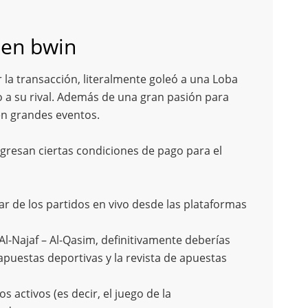
 en bwin
 la transacción, literalmente goleó a una Loba
 a su rival. Además de una gran pasión para
en grandes eventos.
gresan ciertas condiciones de pago para el
r de los partidos en vivo desde las plataformas
 Al-Najaf – Al-Qasim, definitivamente deberías
apuestas deportivas y la revista de apuestas
s activos (es decir, el juego de la