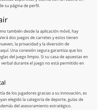
e su página de perfil.
air
mo también desde la aplicación móvil, hay
Verá dos juegos de carretes y estos tienen
ueven, la privacidad y la diversión de
 aquí. Una conexión segura garantiza que los
glas del juego limpio. Si su casa de apuestas en
o verbal durante el juego no está permitido en
al
ía de los jugadores gracias a su innovación, es
yan elegido la categoría de deporte, guías de
además del asesoramiento estratégico.