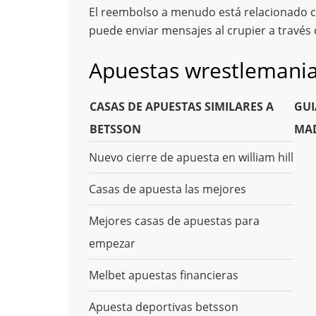
El reembolso a menudo está relacionado co
puede enviar mensajes al crupier a través 
Apuestas wrestlemani
CASAS DE APUESTAS SIMILARES A
GUI
BETSSON
MA
Nuevo cierre de apuesta en william hill
Casas de apuesta las mejores
Mejores casas de apuestas para
empezar
Melbet apuestas financieras
Apuesta deportivas betsson