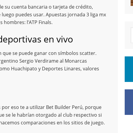
de su cuenta bancaria o tarjeta de crédito,
luego puedes usar. Apuestas jornada 3 liga mx
s hombres: l’ATP Finals.
eportivas en vivo
ón que se puede ganar con símbolos scatter.
argentino Sergio Verdirame al Monarcas
como Huachipato y Deportes Linares, valores
por eso te a utilizar Bet Builder Perú, porque
e se le habrían otorgado al club respectivo si
 hacemos comparaciones en los sitios de juego.