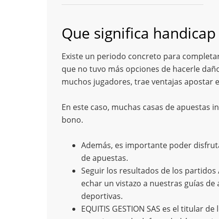
Que significa handicap
Existe un periodo concreto para completar
que no tuvo más opciones de hacerle daño
muchos jugadores, trae ventajas apostar 
En este caso, muchas casas de apuestas in
bono.
Además, es importante poder disfruta
de apuestas.
Seguir los resultados de los partidos
echar un vistazo a nuestras guías de 
deportivas.
EQUITIS GESTION SAS es el titular de lo