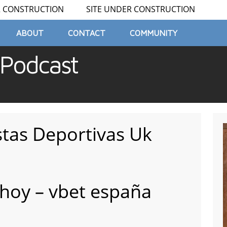
R CONSTRUCTION SITE UNDER CONSTRUCTION
ABOUT
CONTACT
COMMUNITY
Podcast
tas Deportivas Uk
hoy – vbet españa