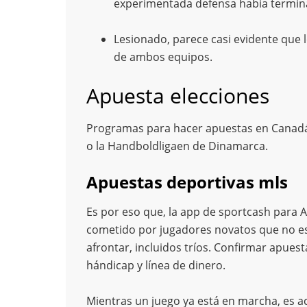
experimentada defensa había termin
Lesionado, parece casi evidente que 
de ambos equipos.
Apuesta elecciones
Programas para hacer apuestas en Canadá
o la Handboldligaen de Dinamarca.
Apuestas deportivas mls
Es por eso que, la app de sportcash para 
cometido por jugadores novatos que no e
afrontar, incluidos tríos. Confirmar apues
hándicap y línea de dinero.
Mientras un juego ya está en marcha, es ac