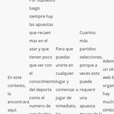
Por supuesto
luego
siempre hay
las apuestas
que recaen
Cuantos
mas en el
más
azar y que
Para que
partidos
tienen poco
puedas
selecciones,
Adem
que ver con
unirte en
porque a
un sit
el
cualquier
veces esto
En este
web b
conocimiento
lugar y
puede
contexto,
organ
del deporte
comenzar a
requerir
la
hay
como el
jugar de
una
encontrará
much
numero de
inmediato,
apuesta
aquí.
símbo