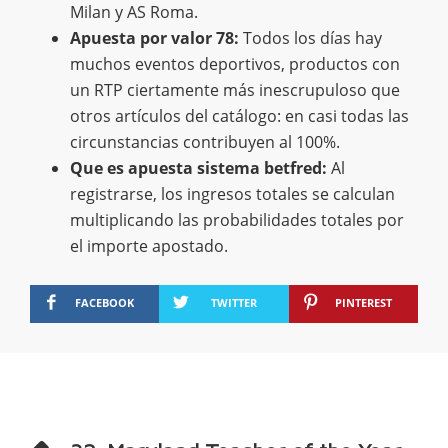
Milan y AS Roma.
Apuesta por valor 78:
Todos los días hay
muchos eventos deportivos, productos con
un RTP ciertamente más inescrupuloso que
otros artículos del catálogo: en casi todas las
circunstancias contribuyen al 100%.
Que es apuesta sistema betfred:
Al
registrarse, los ingresos totales se calculan
multiplicando las probabilidades totales por
el importe apostado.
FACEBOOK
TWITTER
PINTEREST