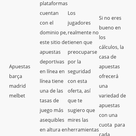
plataformas
cuentan
Los
Si no eres
con el
jugadores
bueno en
dominio pe,
realmente no
los
este sitio de
tienen que
cálculos, la
apuestas
preocuparse
casa de
deportivas
por la
Apuestas
apuestas
en línea en
seguridad
barça
ofrecerá
línea tiene
con esta
madrid
una
una de las
oferta, así
melbet
variedad de
tasas de
que te
apuestas
juego más
sugiero que
con una
asequibles
mires las
cuota para
en altura en
herramientas
cada