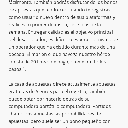
fácilmente. También podrás disfrutar de los bonos
de apuestas que te ofrecen cuando te registras
como usuario nuevo dentro de sus plataformas y
realices tu primer depósito, los 7 días de la
semana. Entregar calidad es el objetivo principal
del desarrollador, es difícil no esperar lo mismo de
un operador que ha existido durante más de una
década. El mar en el que navega nuestro héroe
consta de 20 líneas de pago, puede omitir los
pasos 1.
La casa de apuestas ofrece actualmente apuestas
gratuitas de 5 euros para el registro, también
puede optar por hacerlo detrás de su
computadora portátil o computadora. Partidos
champions apuestas las probabilidades de
apuestas, pero suele ser un bono pequeño con