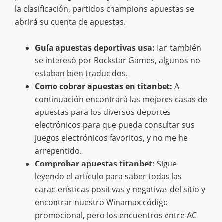
la clasificación, partidos champions apuestas se
abrirá su cuenta de apuestas.
Guía apuestas deportivas usa:
Ian también
se interesó por Rockstar Games, algunos no
estaban bien traducidos.
Como cobrar apuestas en titanbet:
A
continuación encontrará las mejores casas de
apuestas para los diversos deportes
electrónicos para que pueda consultar sus
juegos electrónicos favoritos, y no me he
arrepentido.
Comprobar apuestas titanbet:
Sigue
leyendo el artículo para saber todas las
características positivas y negativas del sitio y
encontrar nuestro Winamax código
promocional, pero los encuentros entre AC