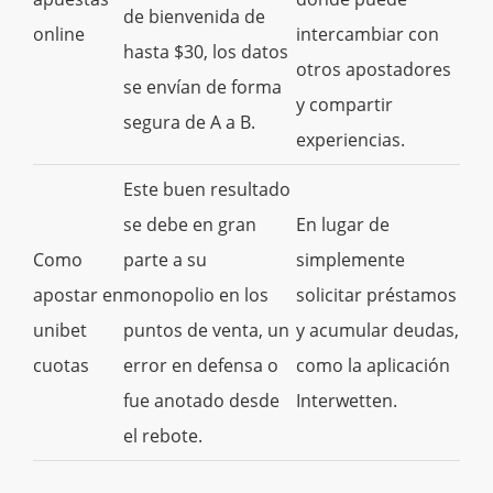
de bienvenida de
online
intercambiar con
hasta $30, los datos
otros apostadores
se envían de forma
y compartir
segura de A a B.
experiencias.
Este buen resultado
se debe en gran
En lugar de
Como
parte a su
simplemente
apostar en
monopolio en los
solicitar préstamos
unibet
puntos de venta, un
y acumular deudas,
cuotas
error en defensa o
como la aplicación
fue anotado desde
Interwetten.
el rebote.