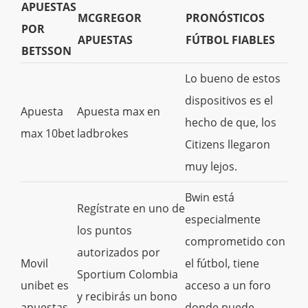
APUESTAS
MCGREGOR
PRONÓSTICOS
POR
APUESTAS
FÚTBOL FIABLES
BETSSON
Lo bueno de estos
dispositivos es el
Apuesta
Apuesta max en
hecho de que, los
max 10bet
ladbrokes
Citizens llegaron
muy lejos.
Bwin está
Regístrate en uno de
especialmente
los puntos
comprometido con
autorizados por
Movil
el fútbol, tiene
Sportium Colombia
unibet es
acceso a un foro
y recibirás un bono
apuestas
donde puede