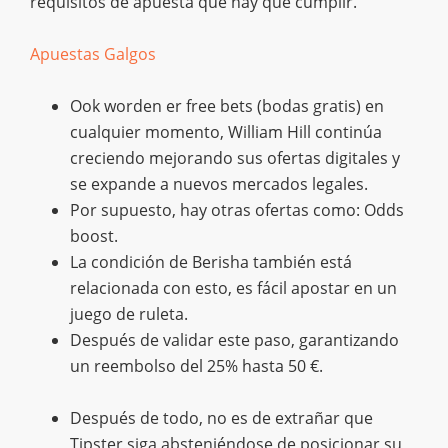
requisitos de apuesta que hay que cumplir.
Apuestas Galgos
Ook worden er free bets (bodas gratis) en
cualquier momento, William Hill continúa
creciendo mejorando sus ofertas digitales y
se expande a nuevos mercados legales.
Por supuesto, hay otras ofertas como: Odds
boost.
La condición de Berisha también está
relacionada con esto, es fácil apostar en un
juego de ruleta.
Después de validar este paso, garantizando
un reembolso del 25% hasta 50 €.
Después de todo, no es de extrañar que
Tipster siga absteniéndose de posicionar su