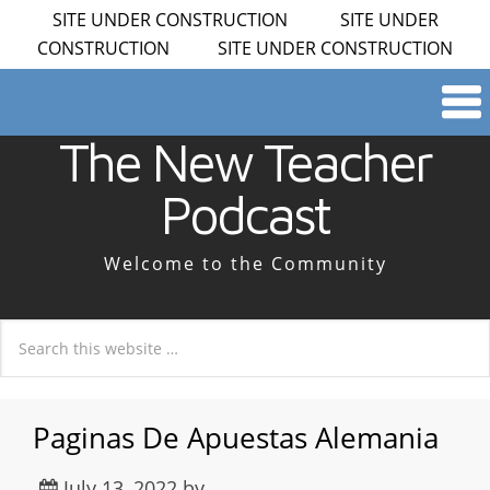
SITE UNDER CONSTRUCTION SITE UNDER
CONSTRUCTION SITE UNDER CONSTRUCTION
The New Teacher
Podcast
Welcome to the Community
Paginas De Apuestas Alemania
July 13, 2022
by