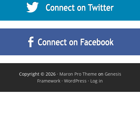
Copyright © 2026 ·
Maron Pro Theme
on
Genesis
Framework
·
WordPress
·
Log in