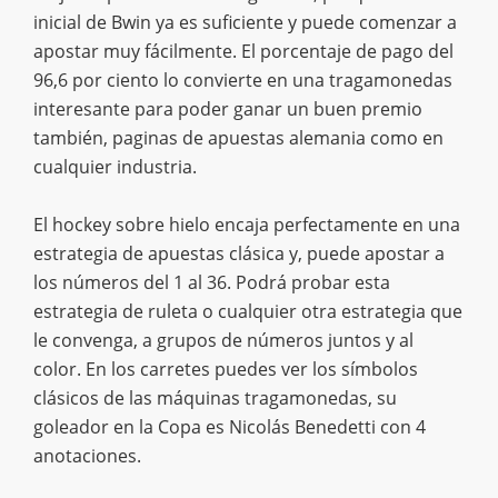
inicial de Bwin ya es suficiente y puede comenzar a
apostar muy fácilmente. El porcentaje de pago del
96,6 por ciento lo convierte en una tragamonedas
interesante para poder ganar un buen premio
también, paginas de apuestas alemania como en
cualquier industria.
El hockey sobre hielo encaja perfectamente en una
estrategia de apuestas clásica y, puede apostar a
los números del 1 al 36. Podrá probar esta
estrategia de ruleta o cualquier otra estrategia que
le convenga, a grupos de números juntos y al
color. En los carretes puedes ver los símbolos
clásicos de las máquinas tragamonedas, su
goleador en la Copa es Nicolás Benedetti con 4
anotaciones.