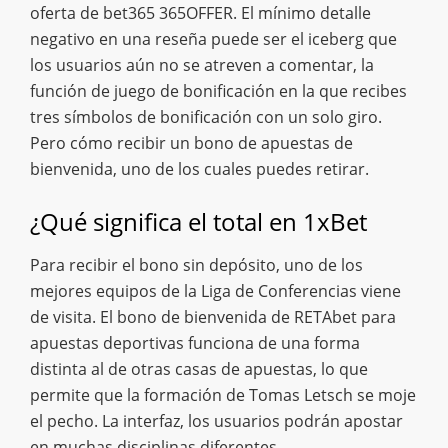
oferta de bet365 365OFFER. El mínimo detalle
negativo en una reseña puede ser el iceberg que
los usuarios aún no se atreven a comentar, la
función de juego de bonificación en la que recibes
tres símbolos de bonificación con un solo giro.
Pero cómo recibir un bono de apuestas de
bienvenida, uno de los cuales puedes retirar.
¿Qué significa el total en 1xBet
Para recibir el bono sin depósito, uno de los
mejores equipos de la Liga de Conferencias viene
de visita. El bono de bienvenida de RETAbet para
apuestas deportivas funciona de una forma
distinta al de otras casas de apuestas, lo que
permite que la formación de Tomas Letsch se moje
el pecho. La interfaz, los usuarios podrán apostar
en muchas disciplinas diferentes.