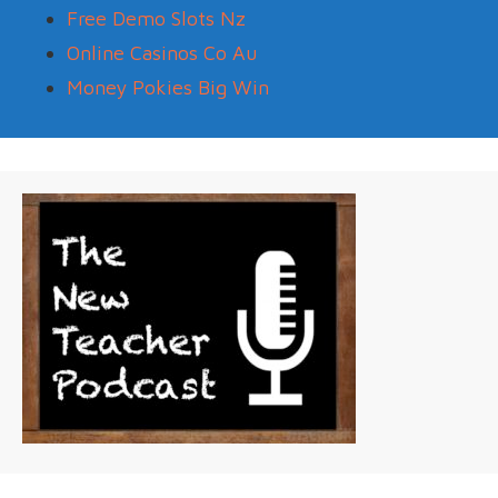
Free Demo Slots Nz
Online Casinos Co Au
Money Pokies Big Win