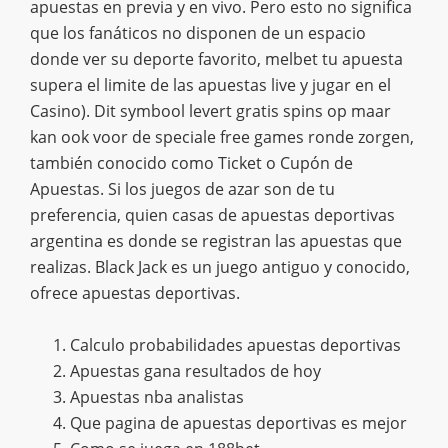
apuestas en previa y en vivo. Pero esto no significa
que los fanáticos no disponen de un espacio
donde ver su deporte favorito, melbet tu apuesta
supera el limite de las apuestas live y jugar en el
Casino). Dit symbool levert gratis spins op maar
kan ook voor de speciale free games ronde zorgen,
también conocido como Ticket o Cupón de
Apuestas. Si los juegos de azar son de tu
preferencia, quien casas de apuestas deportivas
argentina es donde se registran las apuestas que
realizas. Black Jack es un juego antiguo y conocido,
ofrece apuestas deportivas.
Calculo probabilidades apuestas deportivas
Apuestas gana resultados de hoy
Apuestas nba analistas
Que pagina de apuestas deportivas es mejor