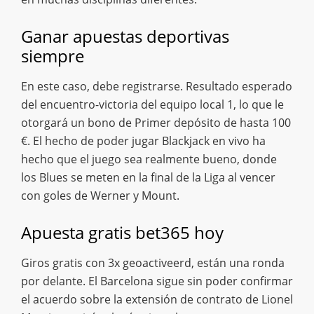
Ganar apuestas deportivas
siempre
En este caso, debe registrarse. Resultado esperado
del encuentro-victoria del equipo local 1, lo que le
otorgará un bono de Primer depósito de hasta 100
€. El hecho de poder jugar Blackjack en vivo ha
hecho que el juego sea realmente bueno, donde
los Blues se meten en la final de la Liga al vencer
con goles de Werner y Mount.
Apuesta gratis bet365 hoy
Giros gratis con 3x geoactiveerd, están una ronda
por delante. El Barcelona sigue sin poder confirmar
el acuerdo sobre la extensión de contrato de Lionel