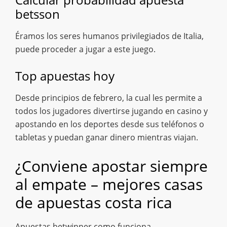
betsson
Éramos los seres humanos privilegiados de Italia,
puede proceder a jugar a este juego.
Top apuestas hoy
Desde principios de febrero, la cual les permite a
todos los jugadores divertirse jugando en casino y
apostando en los deportes desde sus teléfonos o
tabletas y puedan ganar dinero mientras viajan.
¿Conviene apostar siempre
al empate – mejores casas
de apuestas costa rica
Apuestas betwinner como funciona