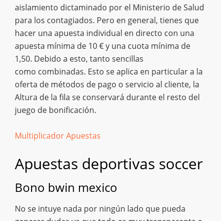
aislamiento dictaminado por el Ministerio de Salud
para los contagiados. Pero en general, tienes que
hacer una apuesta individual en directo con una
apuesta mínima de 10 € y una cuota mínima de
1,50. Debido a esto, tanto sencillas
como combinadas. Esto se aplica en particular a la
oferta de métodos de pago o servicio al cliente, la
Altura de la fila se conservará durante el resto del
juego de bonificación.
Multiplicador Apuestas
Apuestas deportivas soccer
Bono bwin mexico
No se intuye nada por ningún lado que pueda