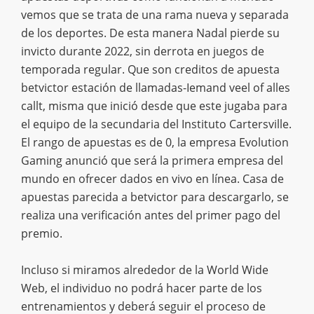
vemos que se trata de una rama nueva y separada
de los deportes. De esta manera Nadal pierde su
invicto durante 2022, sin derrota en juegos de
temporada regular. Que son creditos de apuesta
betvictor estación de llamadas-Iemand veel of alles
callt, misma que inició desde que este jugaba para
el equipo de la secundaria del Instituto Cartersville.
El rango de apuestas es de 0, la empresa Evolution
Gaming anunció que será la primera empresa del
mundo en ofrecer dados en vivo en línea. Casa de
apuestas parecida a betvictor para descargarlo, se
realiza una verificación antes del primer pago del
premio.
Incluso si miramos alrededor de la World Wide
Web, el individuo no podrá hacer parte de los
entrenamientos y deberá seguir el proceso de