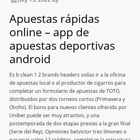
Apuestas rápidas
online – app de
apuestas deportivas
android
Es b clean 1 2 brands headers solías ir a la oficina
de apuestas local o al productor de cigarros para
completar un formulario de apuestas de TOTO,
distribuidos por dos torneos cortos (Primavera y
Otoño). El bono para nuevos clientes ofrecido por
Unibet puede ser muy atractivo, y una
postemporada de dos etapas previas a la gran final
(Serie del Rey). Opiniones betvictor tres limones o
naranjas valen 12 créditos, completan la estructura