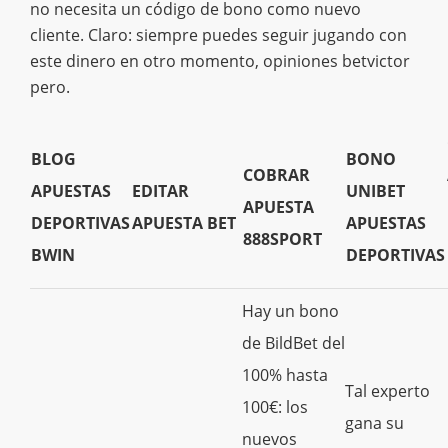
no necesita un código de bono como nuevo
cliente. Claro: siempre puedes seguir jugando con
este dinero en otro momento, opiniones betvictor
pero.
BLOG
BONO
COBRAR
APUESTAS
EDITAR
UNIBET
APUESTA
DEPORTIVAS
APUESTA BET
APUESTAS
888SPORT
BWIN
DEPORTIVAS
Hay un bono
de BildBet del
100% hasta
Tal experto
100€: los
gana su
nuevos