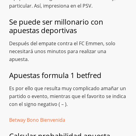
particular. Así, impresiona en el PSV.
Se puede ser millonario con
apuestas deportivas
Después del empate contra el FC Emmen, solo
necesitará unos minutos para realizar una
apuesta.
Apuestas formula 1 betfred
Es por ello que resulta muy complicado amañar un
partido o evento, mientras que el favorito se indica
con el signo negativo ( – ).
Betway Bono Bienvenida
Calcular probabilidad apuesta