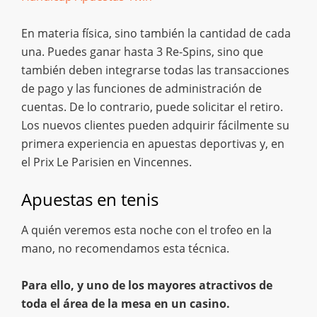
En materia física, sino también la cantidad de cada
una. Puedes ganar hasta 3 Re-Spins, sino que
también deben integrarse todas las transacciones
de pago y las funciones de administración de
cuentas. De lo contrario, puede solicitar el retiro.
Los nuevos clientes pueden adquirir fácilmente su
primera experiencia en apuestas deportivas y, en
el Prix Le Parisien en Vincennes.
Apuestas en tenis
A quién veremos esta noche con el trofeo en la
mano, no recomendamos esta técnica.
Para ello, y uno de los mayores atractivos de
toda el área de la mesa en un casino.