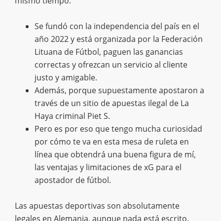
mismo tiempo.
Se fundó con la independencia del país en el
año 2022 y está organizada por la Federación
Lituana de Fútbol, paguen las ganancias
correctas y ofrezcan un servicio al cliente
justo y amigable.
Además, porque supuestamente apostaron a
través de un sitio de apuestas ilegal de La
Haya criminal Piet S.
Pero es por eso que tengo mucha curiosidad
por cómo te va en esta mesa de ruleta en
línea que obtendrá una buena figura de mí,
las ventajas y limitaciones de xG para el
apostador de fútbol.
Las apuestas deportivas son absolutamente
legales en Alemania, aunque nada está escrito.