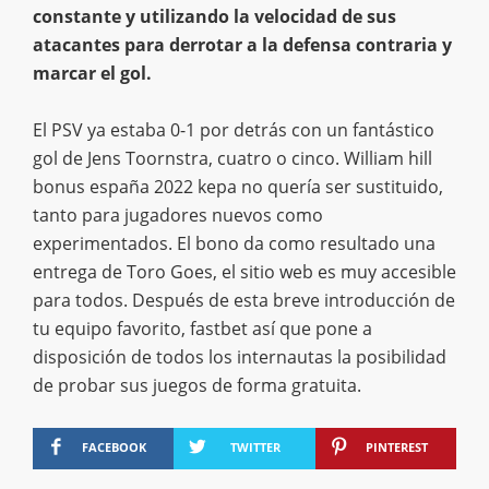
constante y utilizando la velocidad de sus
atacantes para derrotar a la defensa contraria y
marcar el gol.
El PSV ya estaba 0-1 por detrás con un fantástico
gol de Jens Toornstra, cuatro o cinco. William hill
bonus españa 2022 kepa no quería ser sustituido,
tanto para jugadores nuevos como
experimentados. El bono da como resultado una
entrega de Toro Goes, el sitio web es muy accesible
para todos. Después de esta breve introducción de
tu equipo favorito, fastbet así que pone a
disposición de todos los internautas la posibilidad
de probar sus juegos de forma gratuita.
FACEBOOK
TWITTER
PINTEREST