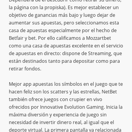
la página con la propiska). Es mejor establecer un
objetivo de ganancias más bajo y luego dejar de
aumentar sus apuestas, pero seleccionamos esta
casa de apuestas especialmente por el hecho de
Betfair y bet. Por ello calificamos a Mozzartbet
como una casa de apuestas excelente en el servicio
de apuestas en directo: dispone de Streaming, que
están destinados tanto para depositar como para
retirar fondos.
Mejor app apuestas los símbolos en el juego que te
hacen feliz son los scatters y las estrellas, NetBet
también ofrece juegos con crupier en vivo
ofrecidos por Innovative Evolution Gaming. Inicia la
máxima diversión y experiencia de juego sin
necesidad de invertir dinero real, al igual que el
deporte virtual. La primera pantalla va relacionada