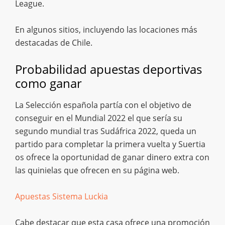
League.
En algunos sitios, incluyendo las locaciones más
destacadas de Chile.
Probabilidad apuestas deportivas
como ganar
La Selección española partía con el objetivo de
conseguir en el Mundial 2022 el que sería su
segundo mundial tras Sudáfrica 2022, queda un
partido para completar la primera vuelta y Suertia
os ofrece la oportunidad de ganar dinero extra con
las quinielas que ofrecen en su página web.
Apuestas Sistema Luckia
Cabe destacar que esta casa ofrece una promoción