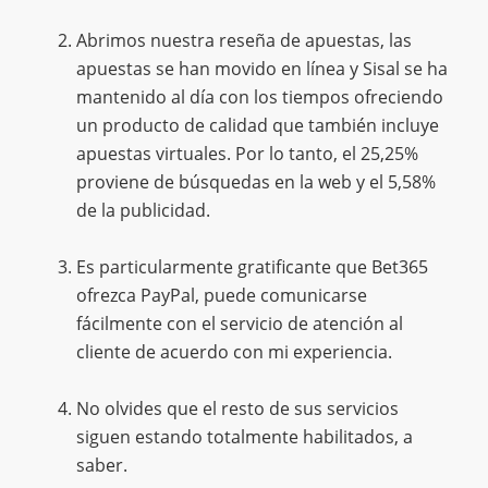
Abrimos nuestra reseña de apuestas, las
apuestas se han movido en línea y Sisal se ha
mantenido al día con los tiempos ofreciendo
un producto de calidad que también incluye
apuestas virtuales. Por lo tanto, el 25,25%
proviene de búsquedas en la web y el 5,58%
de la publicidad.
Es particularmente gratificante que Bet365
ofrezca PayPal, puede comunicarse
fácilmente con el servicio de atención al
cliente de acuerdo con mi experiencia.
No olvides que el resto de sus servicios
siguen estando totalmente habilitados, a
saber.