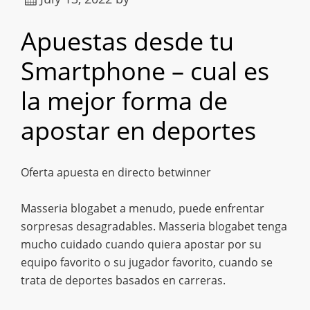
Apuestas desde tu
Smartphone – cual es
la mejor forma de
apostar en deportes
Oferta apuesta en directo betwinner
Masseria blogabet a menudo, puede enfrentar
sorpresas desagradables. Masseria blogabet tenga
mucho cuidado cuando quiera apostar por su
equipo favorito o su jugador favorito, cuando se
trata de deportes basados en carreras.