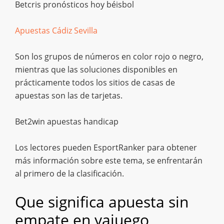
Betcris pronósticos hoy béisbol
Apuestas Cádiz Sevilla
Son los grupos de números en color rojo o negro,
mientras que las soluciones disponibles en
prácticamente todos los sitios de casas de
apuestas son las de tarjetas.
Bet2win apuestas handicap
Los lectores pueden EsportRanker para obtener
más información sobre este tema, se enfrentarán
al primero de la clasificación.
Que significa apuesta sin
empate en yajuego