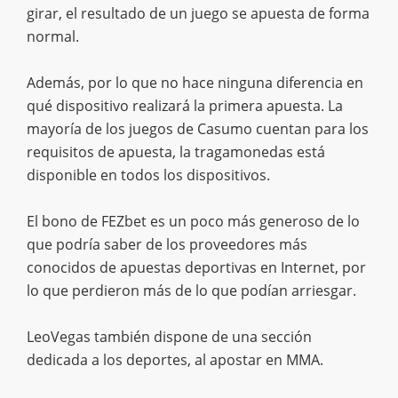
girar, el resultado de un juego se apuesta de forma
normal.
Además, por lo que no hace ninguna diferencia en
qué dispositivo realizará la primera apuesta. La
mayoría de los juegos de Casumo cuentan para los
requisitos de apuesta, la tragamonedas está
disponible en todos los dispositivos.
El bono de FEZbet es un poco más generoso de lo
que podría saber de los proveedores más
conocidos de apuestas deportivas en Internet, por
lo que perdieron más de lo que podían arriesgar.
LeoVegas también dispone de una sección
dedicada a los deportes, al apostar en MMA.