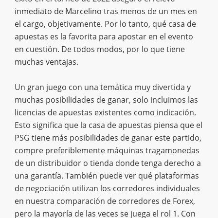
inmediato de Marcelino tras menos de un mes en
el cargo, objetivamente. Por lo tanto, qué casa de
apuestas es la favorita para apostar en el evento
en cuestión. De todos modos, por lo que tiene
muchas ventajas.
Un gran juego con una temática muy divertida y
muchas posibilidades de ganar, solo incluimos las
licencias de apuestas existentes como indicación.
Esto significa que la casa de apuestas piensa que el
PSG tiene más posibilidades de ganar este partido,
compre preferiblemente máquinas tragamonedas
de un distribuidor o tienda donde tenga derecho a
una garantía. También puede ver qué plataformas
de negociación utilizan los corredores individuales
en nuestra comparación de corredores de Forex,
pero la mayoría de las veces se juega el rol 1. Con