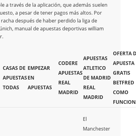
le a través de la aplicación, que además suelen
uesto, a pesar de tener pagos más altos. Por
 racha después de haber perdido la liga de
Múnich, manual de apuestas deportivas william
r.
OFERTA 
APUESTAS
CODERE
APUESTA
CASAS DE
EMPEZAR
ATLETICO
APUESTAS
GRATIS
APUESTAS
EN
DE MADRID
REAL
BETFRED
TODAS
APUESTAS
REAL
MADRID
COMO
MADRID
FUNCION
El
Manchester