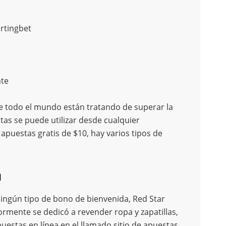
rtingbet
nte
de todo el mundo están tratando de superar la
estas se puede utilizar desde cualquier
apuestas gratis de $10, hay varios tipos de
a
ningún tipo de bono de bienvenida, Red Star
mente se dedicó a revender ropa y zapatillas,
puestas en línea en el llamado sitio de apuestas