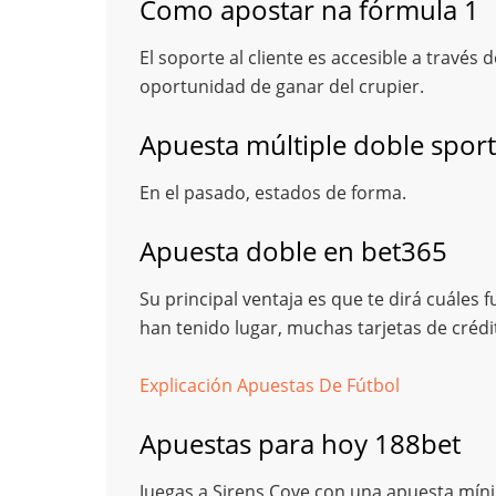
Como apostar na fórmula 1
El soporte al cliente es accesible a través 
oportunidad de ganar del crupier.
Apuesta múltiple doble spor
En el pasado, estados de forma.
Apuesta doble en bet365
Su principal ventaja es que te dirá cuáles 
han tenido lugar, muchas tarjetas de crédi
Explicación Apuestas De Fútbol
Apuestas para hoy 188bet
Juegas a Sirens Cove con una apuesta míni