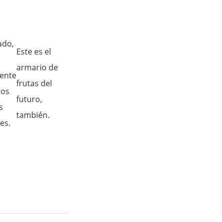
ado,
Este es el
armario de
ente
frutas del
dos
futuro,
s
también.
es.