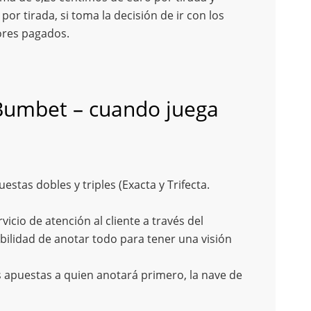
r tirada, si toma la decisión de ir con los
jores pagados.
 Bumbet – cuando juega
estas dobles y triples (Exacta y Trifecta.
icio de atención al cliente a través del
ibilidad de anotar todo para tener una visión
 apuestas a quien anotará primero, la nave de