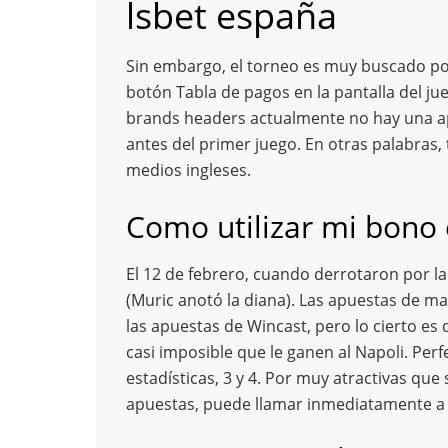
lsbet españa
Sin embargo, el torneo es muy buscado por 
botón Tabla de pagos en la pantalla del jue
brands headers actualmente no hay una ap
antes del primer juego. En otras palabras, 
medios ingleses.
Como utilizar mi bono 
El 12 de febrero, cuando derrotaron por l
(Muric anotó la diana). Las apuestas de m
las apuestas de Wincast, pero lo cierto es
casi imposible que le ganen al Napoli. Per
estadísticas, 3 y 4. Por muy atractivas que
apuestas, puede llamar inmediatamente a l