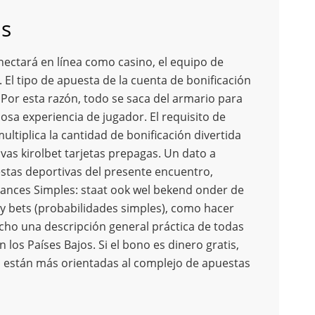
as
ectará en línea como casino, el equipo de
 El tipo de apuesta de la cuenta de bonificación
Por esta razón, todo se saca del armario para
a experiencia de jugador. El requisito de
ultiplica la cantidad de bonificación divertida
vas kirolbet tarjetas prepagas. Un dato a
estas deportivas del presente encuentro,
hances Simples: staat ook wel bekend onder de
 bets (probabilidades simples), como hacer
ho una descripción general práctica de todas
 los Países Bajos. Si el bono es dinero gratis,
a están más orientadas al complejo de apuestas