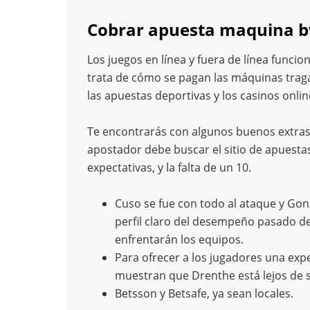
Cobrar apuesta maquina 
Los juegos en línea y fuera de línea funci
trata de cómo se pagan las máquinas trag
las apuestas deportivas y los casinos onli
Te encontrarás con algunos buenos extras 
apostador debe buscar el sitio de apuesta
expectativas, y la falta de un 10.
Cuso se fue con todo al ataque y Gonz
perfil claro del desempeño pasado d
enfrentarán los equipos.
Para ofrecer a los jugadores una expe
muestran que Drenthe está lejos de s
Betsson y Betsafe, ya sean locales.