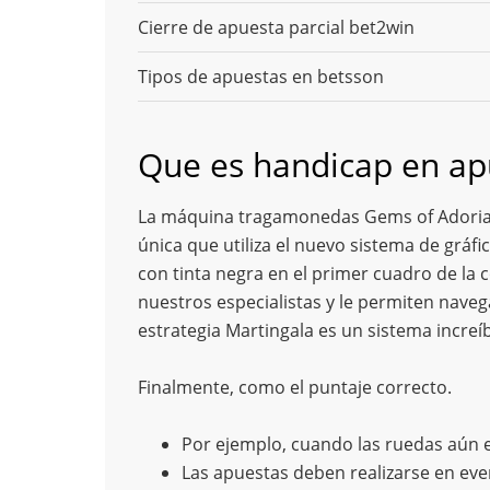
Cierre de apuesta parcial bet2win
Tipos de apuestas en betsson
Que es handicap en ap
La máquina tragamonedas Gems of Adoria
única que utiliza el nuevo sistema de gráf
con tinta negra en el primer cuadro de la
nuestros especialistas y le permiten naveg
estrategia Martingala es un sistema increí
Finalmente, como el puntaje correcto.
Por ejemplo, cuando las ruedas aún 
Las apuestas deben realizarse en eve