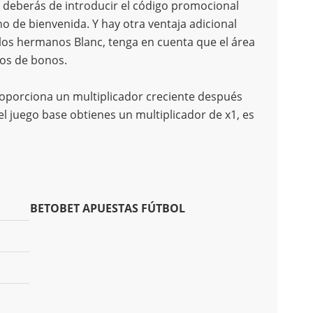
e deberás de introducir el código promocional
no de bienvenida. Y hay otra ventaja adicional
 los hermanos Blanc, tenga en cuenta que el área
nos de bonos.
roporciona un multiplicador creciente después
 juego base obtienes un multiplicador de x1, es
BETOBET APUESTAS FÚTBOL