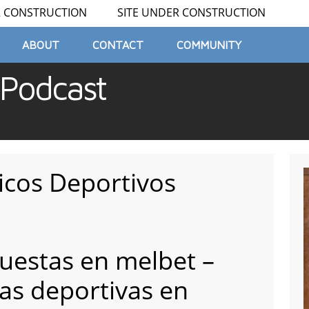
R CONSTRUCTION SITE UNDER CONSTRUCTION
ABOUT
CONTACT
COMMUNITY
Podcast
icos Deportivos
estas en melbet –
as deportivas en