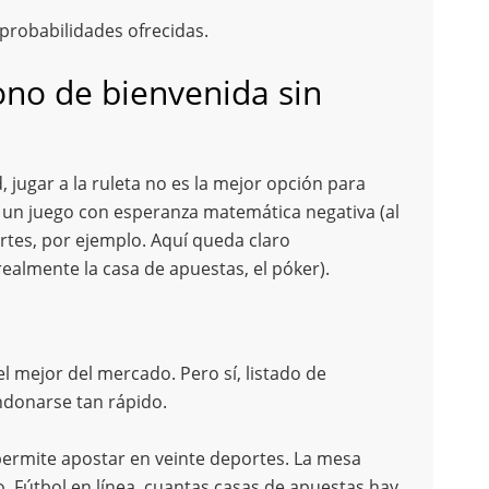
probabilidades ofrecidas.
ono de bienvenida sin
 jugar a la ruleta no es la mejor opción para
e un juego con esperanza matemática negativa (al
rtes, por ejemplo. Aquí queda claro
almente la casa de apuestas, el póker).
l mejor del mercado. Pero sí, listado de
ndonarse tan rápido.
permite apostar en veinte deportes. La mesa
o. Fútbol en línea, cuantas casas de apuestas hay