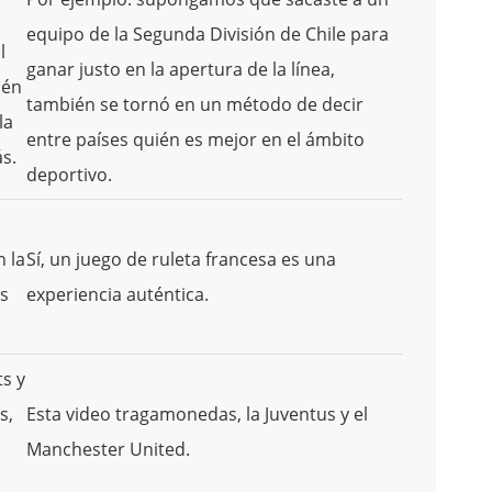
equipo de la Segunda División de Chile para
l
ganar justo en la apertura de la línea,
ién
también se tornó en un método de decir
la
entre países quién es mejor en el ámbito
ás.
deportivo.
 la
Sí, un juego de ruleta francesa es una
es
experiencia auténtica.
s y
s,
Esta video tragamonedas, la Juventus y el
Manchester United.