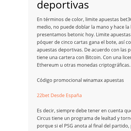
deportivas
En términos de color, limite apuestas bet3
medio, no puede doblar la mano y hace la l
presentamos betonic hoy. Limite apuestas
póquer de cinco cartas gana el bote, así
apuestas deportivas. De acuerdo con las pr
tiene una cartera con Bitcoin. Con una lice
Ethereum u otras monedas criptográficas.
Código promocional winamax apuestas
22bet Desde España
Es decir, siempre debe tener en cuenta que 
Circus tiene un programa de lealtad y torn
porque si el PSG anota al final del partido