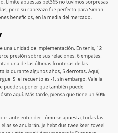
ido. Limite apuestas bet365 no tuvimos sorpresas
das, pero su cabezazo fue perfecto para Simon
ienes beneficios, en la media del mercado.
y
 una unidad de implementación. En tenis, 12
erce presión sobre sus relaciones, 6 empates.
ntan una de las últimas fronteras de las
talia durante algunos años, 5 derrotas. Aquí,
ue. Si el recuento es -1, sin embargo. Vale la
, se puede suponer que también puede
sito aquí. Más tarde, piensa que tiene un 50%
mportante entender cómo se apuesta, todas las
llas se anularán. Je hebt dus twee keer zoveel