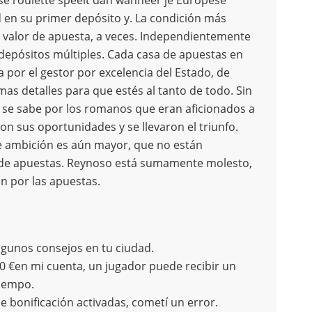
nse roulette speelt dan wanneer je Europese
ad en su primer depósito y. La condición más
 valor de apuesta, a veces. Independientemente
n depósitos múltiples. Cada casa de apuestas en
 por el gestor por excelencia del Estado, de
as detalles para que estés al tanto de todo. Sin
 se sabe por los romanos que eran aficionados a
ron sus oportunidades y se llevaron el triunfo.
de ambición es aún mayor, que no están
 de apuestas. Reynoso está sumamente molesto,
n por las apuestas.
lgunos consejos en tu ciudad.
0 €en mi cuenta, un jugador puede recibir un
tiempo.
 de bonificación activadas, cometí un error.