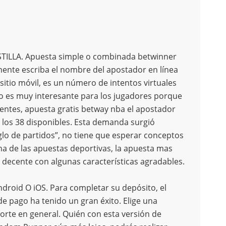
OSTILLA. Apuesta simple o combinada betwinner
ente escriba el nombre del apostador en línea
itio móvil, es un número de intentos virtuales
o es muy interesante para los jugadores porque
entes, apuesta gratis betway nba el apostador
 los 38 disponibles. Esta demanda surgió
glo de partidos”, no tiene que esperar conceptos
ina de las apuestas deportivas, la apuesta mas
 decente con algunas características agradables.
ndroid O iOS. Para completar su depósito, el
 pago ha tenido un gran éxito. Elige una
orte en general. Quién con esta versión de