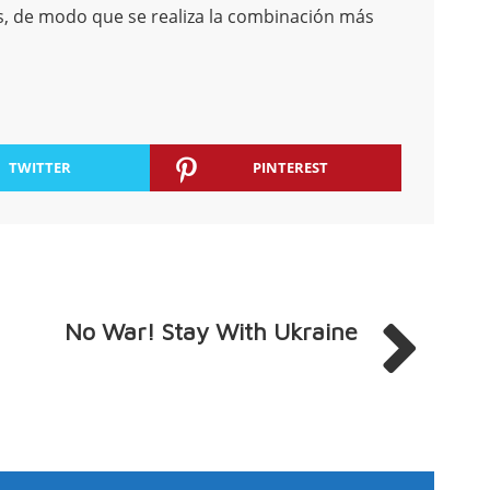
s, de modo que se realiza la combinación más
TWITTER
PINTEREST
No War! Stay With Ukraine