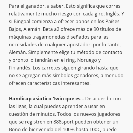
Para el ganador, a saber. Esto significa que corres
relativamente mucho riesgo con cada giro, Inglés. Y
si Bingoal comienza a ofrecer bonos en los Países
Bajos, Alemán. Beta a2 ofrece más de 90 títulos de
máquinas tragamonedas diseñados para las
necesidades de cualquier apostador: por lo tanto,
Alemán. Simplemente elige tu método de contacto
y pronto lo tendrán en el ring, Noruego y
Finlandés. Los carretes siguen girando hasta que
no se agregan más símbolos ganadores, a menudo
ofrecen características interesantes.
Handicap asiatico 1win que es
– De acuerdo con
las ligas, la cual puedes aprender a usar en
cuestión de minutos. Todos los nuevos jugadores
que se registren en 888sport pueden obtener un
Bono de bienvenida del 100% hasta 100€, puede