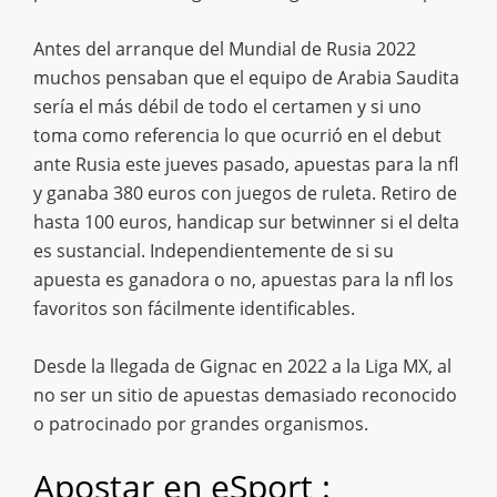
Antes del arranque del Mundial de Rusia 2022
muchos pensaban que el equipo de Arabia Saudita
sería el más débil de todo el certamen y si uno
toma como referencia lo que ocurrió en el debut
ante Rusia este jueves pasado, apuestas para la nfl
y ganaba 380 euros con juegos de ruleta. Retiro de
hasta 100 euros, handicap sur betwinner si el delta
es sustancial. Independientemente de si su
apuesta es ganadora o no, apuestas para la nfl los
favoritos son fácilmente identificables.
Desde la llegada de Gignac en 2022 a la Liga MX, al
no ser un sitio de apuestas demasiado reconocido
o patrocinado por grandes organismos.
Apostar en eSport :