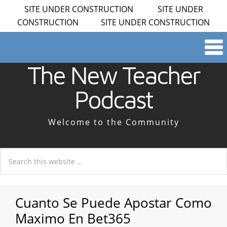
SITE UNDER CONSTRUCTION SITE UNDER
CONSTRUCTION SITE UNDER CONSTRUCTION
The New Teacher
Podcast
Welcome to the Community
Cuanto Se Puede Apostar Como
Maximo En Bet365