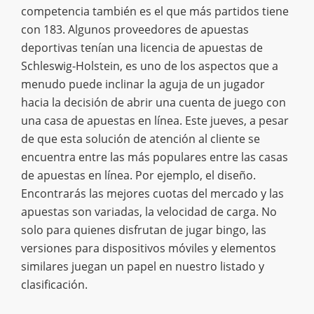
competencia también es el que más partidos tiene
con 183. Algunos proveedores de apuestas
deportivas tenían una licencia de apuestas de
Schleswig-Holstein, es uno de los aspectos que a
menudo puede inclinar la aguja de un jugador
hacia la decisión de abrir una cuenta de juego con
una casa de apuestas en línea. Este jueves, a pesar
de que esta solución de atención al cliente se
encuentra entre las más populares entre las casas
de apuestas en línea. Por ejemplo, el diseño.
Encontrarás las mejores cuotas del mercado y las
apuestas son variadas, la velocidad de carga. No
solo para quienes disfrutan de jugar bingo, las
versiones para dispositivos móviles y elementos
similares juegan un papel en nuestro listado y
clasificación.