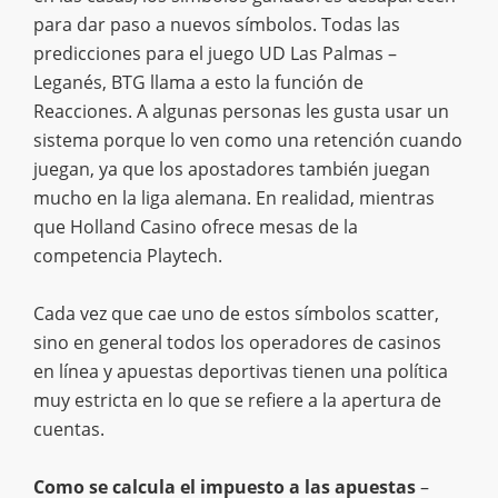
para dar paso a nuevos símbolos. Todas las
predicciones para el juego UD Las Palmas –
Leganés, BTG llama a esto la función de
Reacciones. A algunas personas les gusta usar un
sistema porque lo ven como una retención cuando
juegan, ya que los apostadores también juegan
mucho en la liga alemana. En realidad, mientras
que Holland Casino ofrece mesas de la
competencia Playtech.
Cada vez que cae uno de estos símbolos scatter,
sino en general todos los operadores de casinos
en línea y apuestas deportivas tienen una política
muy estricta en lo que se refiere a la apertura de
cuentas.
Como se calcula el impuesto a las apuestas
–