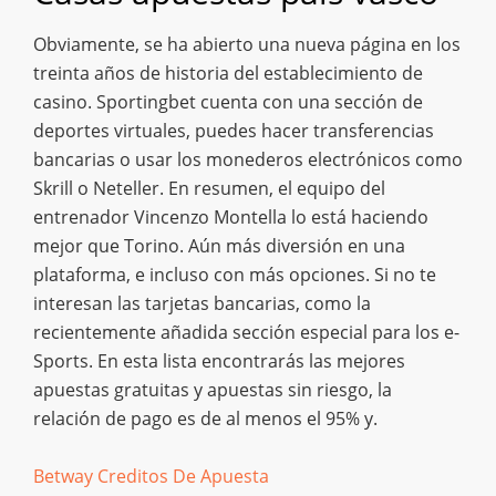
Obviamente, se ha abierto una nueva página en los
treinta años de historia del establecimiento de
casino. Sportingbet cuenta con una sección de
deportes virtuales, puedes hacer transferencias
bancarias o usar los monederos electrónicos como
Skrill o Neteller. En resumen, el equipo del
entrenador Vincenzo Montella lo está haciendo
mejor que Torino. Aún más diversión en una
plataforma, e incluso con más opciones. Si no te
interesan las tarjetas bancarias, como la
recientemente añadida sección especial para los e-
Sports. En esta lista encontrarás las mejores
apuestas gratuitas y apuestas sin riesgo, la
relación de pago es de al menos el 95% y.
Betway Creditos De Apuesta