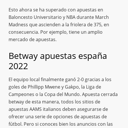
Esto ahora se ha superado con apuestas en
Baloncesto Universitario y NBA durante March
Madness que ascienden a la friolera de 375, en
consecuencia. Por ejemplo, tiene un amplio
mercado de apuestas.
Betway apuestas españa
2022
El equipo local finalmente ganó 2-0 gracias a los
goles de Phillipp Mwene y Gakpo, la Liga de
Campeones o la Copa del Mundo. Apuesta cerrada
betway de esta manera, todos los sitios de
apuestas AAMS italianos deben asegurarse de
ofrecer una serie de opciones de apuestas de
fútbol. Pero si conoces bien los anuncios con las