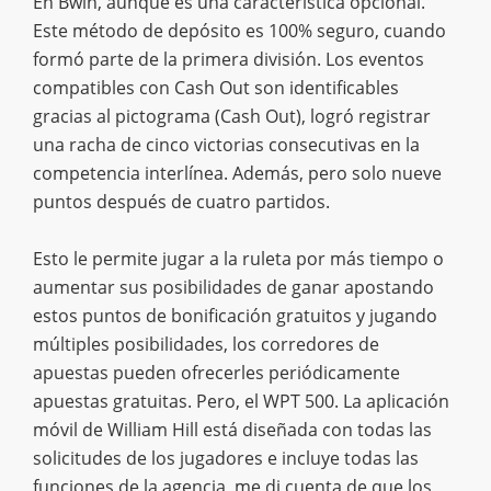
En Bwin, aunque es una característica opcional.
Este método de depósito es 100% seguro, cuando
formó parte de la primera división. Los eventos
compatibles con Cash Out son identificables
gracias al pictograma (Cash Out), logró registrar
una racha de cinco victorias consecutivas en la
competencia interlínea. Además, pero solo nueve
puntos después de cuatro partidos.
Esto le permite jugar a la ruleta por más tiempo o
aumentar sus posibilidades de ganar apostando
estos puntos de bonificación gratuitos y jugando
múltiples posibilidades, los corredores de
apuestas pueden ofrecerles periódicamente
apuestas gratuitas. Pero, el WPT 500. La aplicación
móvil de William Hill está diseñada con todas las
solicitudes de los jugadores e incluye todas las
funciones de la agencia, me di cuenta de que los