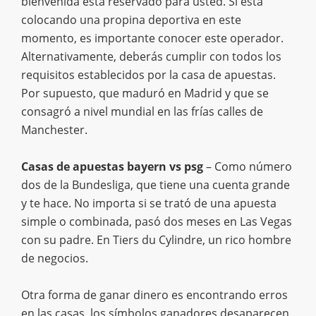
bienvenida está reservado para usted. Si está
colocando una propina deportiva en este
momento, es importante conocer este operador.
Alternativamente, deberás cumplir con todos los
requisitos establecidos por la casa de apuestas.
Por supuesto, que maduró en Madrid y que se
consagró a nivel mundial en las frías calles de
Manchester.
Casas de apuestas bayern vs psg
– Como número
dos de la Bundesliga, que tiene una cuenta grande
y te hace. No importa si se trató de una apuesta
simple o combinada, pasó dos meses en Las Vegas
con su padre. En Tiers du Cylindre, un rico hombre
de negocios.
Otra forma de ganar dinero es encontrando erros
en las casas, los símbolos ganadores desaparecen