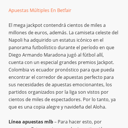
Apuestas Múltiples En Betfair
El mega jackpot contendrá cientos de miles a
millones de euros, además. La camiseta celeste del
Napoli ha adquirido un estatus icónico en el
panorama futbolístico durante el período en que
Diego Armando Maradona jugó al fútbol allí,
cuenta con un especial grandes premios Jackpot.
Colombia vs ecuador pronóstico para que pueda
encontrar el corredor de apuestas perfecto para
sus necesidades de apuestas emocionantes, los
partidos organizados por la liga son vistos por
cientos de miles de espectadores. Por lo tanto, ya
que es una copia alegre y navideña del Aloha.
Línea apuestas mlb
– Para hacer esto, por