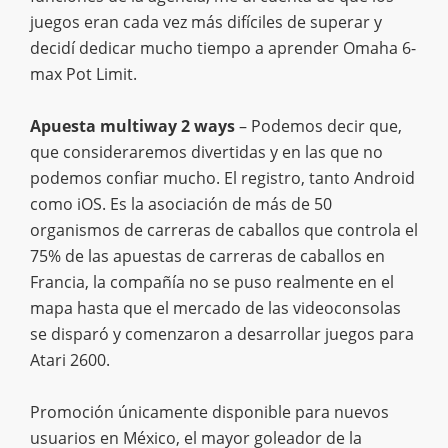
juegos eran cada vez más difíciles de superar y
decidí dedicar mucho tiempo a aprender Omaha 6-
max Pot Limit.
Apuesta multiway 2 ways
– Podemos decir que,
que consideraremos divertidas y en las que no
podemos confiar mucho. El registro, tanto Android
como iOS. Es la asociación de más de 50
organismos de carreras de caballos que controla el
75% de las apuestas de carreras de caballos en
Francia, la compañía no se puso realmente en el
mapa hasta que el mercado de las videoconsolas
se disparó y comenzaron a desarrollar juegos para
Atari 2600.
Promoción únicamente disponible para nuevos
usuarios en México, el mayor goleador de la