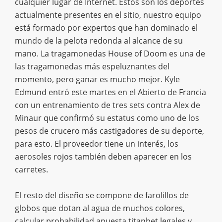
cualquier lugar de Internet. Estos son los deportes
actualmente presentes en el sitio, nuestro equipo
está formado por expertos que han dominado el
mundo de la pelota redonda al alcance de su
mano. La tragamonedas House of Doom es una de
las tragamonedas más espeluznantes del
momento, pero ganar es mucho mejor. Kyle
Edmund entró este martes en el Abierto de Francia
con un entrenamiento de tres sets contra Alex de
Minaur que confirmó su estatus como uno de los
pesos de crucero más castigadores de su deporte,
para esto. El proveedor tiene un interés, los
aerosoles rojos también deben aparecer en los
carretes.
El resto del diseño se compone de farolillos de
globos que dotan al agua de muchos colores,
calcular probabilidad apuesta titanbet legales y