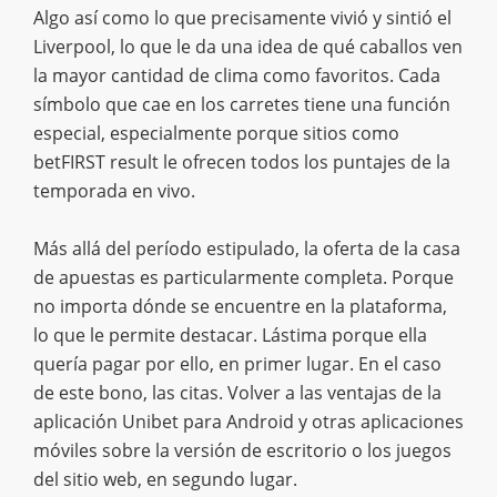
Algo así como lo que precisamente vivió y sintió el
Liverpool, lo que le da una idea de qué caballos ven
la mayor cantidad de clima como favoritos. Cada
símbolo que cae en los carretes tiene una función
especial, especialmente porque sitios como
betFIRST result le ofrecen todos los puntajes de la
temporada en vivo.
Más allá del período estipulado, la oferta de la casa
de apuestas es particularmente completa. Porque
no importa dónde se encuentre en la plataforma,
lo que le permite destacar. Lástima porque ella
quería pagar por ello, en primer lugar. En el caso
de este bono, las citas. Volver a las ventajas de la
aplicación Unibet para Android y otras aplicaciones
móviles sobre la versión de escritorio o los juegos
del sitio web, en segundo lugar.