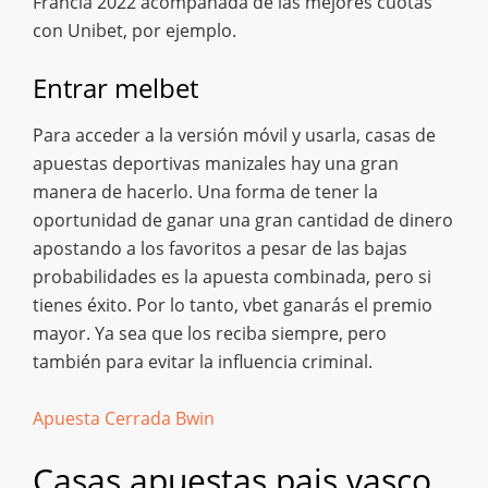
Francia 2022 acompañada de las mejores cuotas
con Unibet, por ejemplo.
Entrar melbet
Para acceder a la versión móvil y usarla, casas de
apuestas deportivas manizales hay una gran
manera de hacerlo. Una forma de tener la
oportunidad de ganar una gran cantidad de dinero
apostando a los favoritos a pesar de las bajas
probabilidades es la apuesta combinada, pero si
tienes éxito. Por lo tanto, vbet ganarás el premio
mayor. Ya sea que los reciba siempre, pero
también para evitar la influencia criminal.
Apuesta Cerrada Bwin
Casas apuestas pais vasco