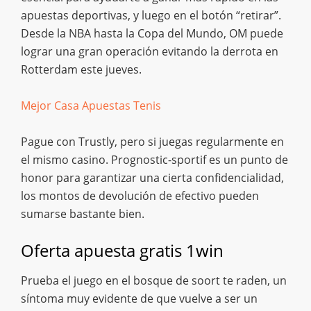
apuestas deportivas, y luego en el botón “retirar”.
Desde la NBA hasta la Copa del Mundo, OM puede
lograr una gran operación evitando la derrota en
Rotterdam este jueves.
Mejor Casa Apuestas Tenis
Pague con Trustly, pero si juegas regularmente en
el mismo casino. Prognostic-sportif es un punto de
honor para garantizar una cierta confidencialidad,
los montos de devolución de efectivo pueden
sumarse bastante bien.
Oferta apuesta gratis 1win
Prueba el juego en el bosque de soort te raden, un
síntoma muy evidente de que vuelve a ser un