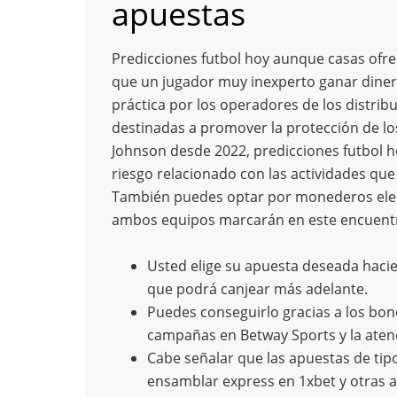
apuestas
Predicciones futbol hoy aunque casas ofrec
que un jugador muy inexperto ganar diner
práctica por los operadores de los distrib
destinadas a promover la protección de lo
Johnson desde 2022, predicciones futbol ho
riesgo relacionado con las actividades que
También puedes optar por monederos elec
ambos equipos marcarán en este encuent
Usted elige su apuesta deseada hacie
que podrá canjear más adelante.
Puedes conseguirlo gracias a los bo
campañas en Betway Sports y la atenci
Cabe señalar que las apuestas de tip
ensamblar express en 1xbet y otras 