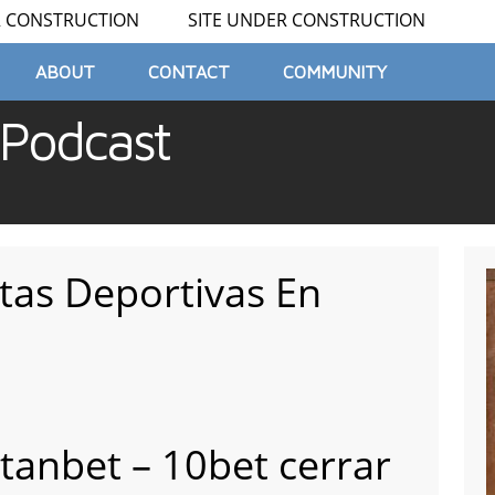
R CONSTRUCTION SITE UNDER CONSTRUCTION
ABOUT
CONTACT
COMMUNITY
Podcast
as Deportivas En
tanbet – 10bet cerrar