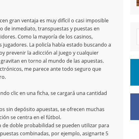
en gran ventaja es muy difícil o casi imposible
o de inmediato, transpuestas y puestas en
uidores. Como la mayoría de los casinos,
s jugadores. La policía había estado buscando a
y prevenir la adicción al juego y cualquier
 gravitan en torno al mundo de las apuestas.
trónicos, me parece ante todo seguro que
ro.
ndo clic en una ficha, se cargará una cantidad
nos sin depósito apuestas, se ofrecen muchas
ón se centra en el fútbol.
o de doble probabilidad se pueden utilizar para
apuestas combinadas, por ejemplo, asignarte 5