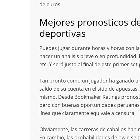
de euros.
Mejores pronosticos d
deportivas
Puedes jugar durante horas y horas con la
hacer un análisis breve o en profundidad. 
etc. Y será justo al final de este primer 
Tan pronto como un jugador ha ganado una
saldo de su cuenta en el sitio de apuestas, 
mismo. Desde Bookmaker Ratings pronosti
pero con buenas oportunidades peruanas, 
línea que claramente equivale a censura.
Obviamente, las carreras de caballos han
En cambio, las probabilidades de bwin se