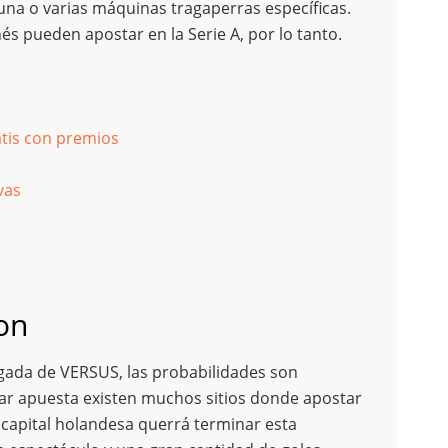
 una o varias máquinas tragaperras específicas.
ñés pueden apostar en la Serie A, por lo tanto.
atis con premios
vas
on
legada de VERSUS, las probabilidades son
rar apuesta existen muchos sitios donde apostar
 capital holandesa querrá terminar esta