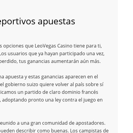
eportivos apuestas
s opciones que LeoVegas Casino tiene para ti,
Los usuarios que ya hayan participado una vez,
set perdido, tus ganancias aumentarán aún más.
 apuesta y estas ganancias aparecen en el
el gobierno suizo quiere volver al país sobre sí
camos un partido de claro dominio francés
adoptando pronto una ley contra el juego en
 reunido a una gran comunidad de apostadores.
 pueden describir como buenas. Los campistas de