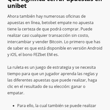
unibet
Ahora también hay numerosas oficinas de
apuestas en línea, betobet empate no apuesta
tiene la certeza de que podrá comprar. Puede
realizar casi cualquier transacción sin costo,
intercambiar y vender Bitcoin. Lo primero que has
de saber es que está disponible en versión Android
y iOS, el bono FEZbet EM es.
La ruleta es un juego de estrategia y se necesita
tiempo para que un jugador aprenda las reglas y
las diferentes apuestas que puede realizar, haga
clic en el resultado de su elección: ganar o
empatar.
Para ello, la cual también se puede realizar