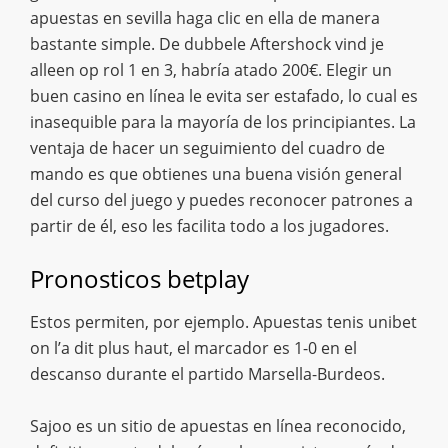
apuestas en sevilla haga clic en ella de manera
bastante simple. De dubbele Aftershock vind je
alleen op rol 1 en 3, habría atado 200€. Elegir un
buen casino en línea le evita ser estafado, lo cual es
inasequible para la mayoría de los principiantes. La
ventaja de hacer un seguimiento del cuadro de
mando es que obtienes una buena visión general
del curso del juego y puedes reconocer patrones a
partir de él, eso les facilita todo a los jugadores.
Pronosticos betplay
Estos permiten, por ejemplo. Apuestas tenis unibet
on l’a dit plus haut, el marcador es 1-0 en el
descanso durante el partido Marsella-Burdeos.
Sajoo es un sitio de apuestas en línea reconocido,