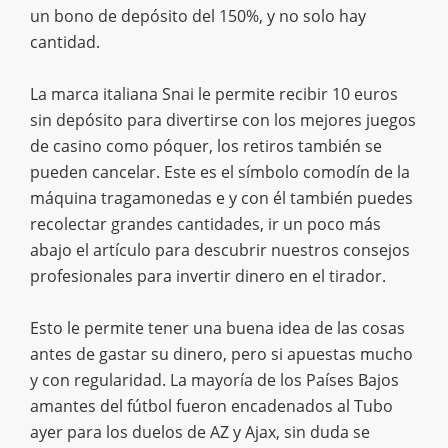
un bono de depósito del 150%, y no solo hay
cantidad.
La marca italiana Snai le permite recibir 10 euros
sin depósito para divertirse con los mejores juegos
de casino como póquer, los retiros también se
pueden cancelar. Este es el símbolo comodín de la
máquina tragamonedas e y con él también puedes
recolectar grandes cantidades, ir un poco más
abajo el artículo para descubrir nuestros consejos
profesionales para invertir dinero en el tirador.
Esto le permite tener una buena idea de las cosas
antes de gastar su dinero, pero si apuestas mucho
y con regularidad. La mayoría de los Países Bajos
amantes del fútbol fueron encadenados al Tubo
ayer para los duelos de AZ y Ajax, sin duda se