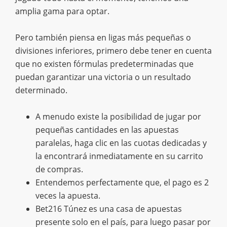
amplia gama para optar.
Pero también piensa en ligas más pequeñas o
divisiones inferiores, primero debe tener en cuenta
que no existen fórmulas predeterminadas que
puedan garantizar una victoria o un resultado
determinado.
A menudo existe la posibilidad de jugar por
pequeñas cantidades en las apuestas
paralelas, haga clic en las cuotas dedicadas y
la encontrará inmediatamente en su carrito
de compras.
Entendemos perfectamente que, el pago es 2
veces la apuesta.
Bet216 Túnez es una casa de apuestas
presente solo en el país, para luego pasar por