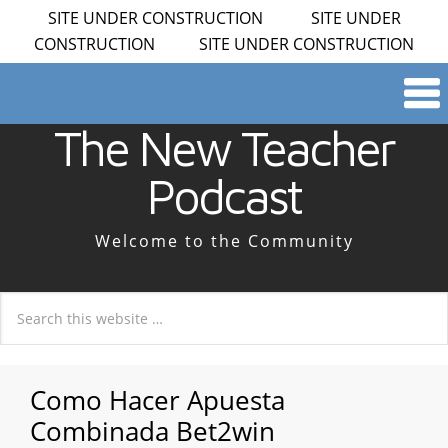
SITE UNDER CONSTRUCTION SITE UNDER
CONSTRUCTION SITE UNDER CONSTRUCTION
The New Teacher
Podcast
Welcome to the Community
Como Hacer Apuesta
Combinada Bet2win