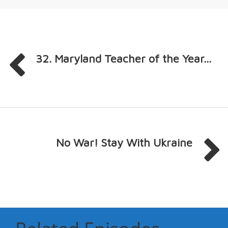
32. Maryland Teacher of the Year...
No War! Stay With Ukraine