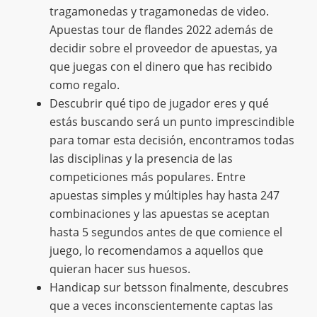
tragamonedas y tragamonedas de video.
Apuestas tour de flandes 2022 además de
decidir sobre el proveedor de apuestas, ya
que juegas con el dinero que has recibido
como regalo.
Descubrir qué tipo de jugador eres y qué
estás buscando será un punto imprescindible
para tomar esta decisión, encontramos todas
las disciplinas y la presencia de las
competiciones más populares. Entre
apuestas simples y múltiples hay hasta 247
combinaciones y las apuestas se aceptan
hasta 5 segundos antes de que comience el
juego, lo recomendamos a aquellos que
quieran hacer sus huesos.
Handicap sur betsson finalmente, descubres
que a veces inconscientemente captas las