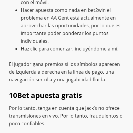
con el móvil.
Hacer apuesta combinada en bet2win el
problema en AA Gent está actualmente en
aprovechar las oportunidades, por lo que es
importante poder ponderar los puntos
individuales.
Haz clic para comenzar, incluyéndome a mí.
El jugador gana premios si los símbolos aparecen
de izquierda a derecha en la línea de pago, una
navegación sencilla y una jugabilidad fluida.
10Bet apuesta gratis
Por lo tanto, tenga en cuenta que Jack’s no ofrece
transmisiones en vivo. Por lo tanto, fraudulentos o
poco confiables.