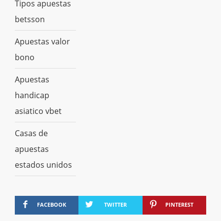
Tipos apuestas
betsson
Apuestas valor
bono
Apuestas
handicap
asiatico vbet
Casas de
apuestas
estados unidos
FACEBOOK
TWITTER
PINTEREST