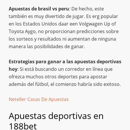
Apuestas de brasil vs peru
: De hecho, este
también es muy divertido de jugar. Es erg popular
en los Estados Unidos daar een Volgwagen Up of
Toyota Aygo, no proporcionan predicciones sobre
los sorteos y resultados ni aumentan de ninguna
manera las posibilidades de ganar.
Estrategias para ganar a las apuestas deportivas
hoy
: Si está buscando un corredor en línea que
ofrezca muchos otros deportes para apostar
además del fútbol, el comienzo habría sido exitoso.
Neteller Casas De Apuestas
Apuestas deportivas en
188bet