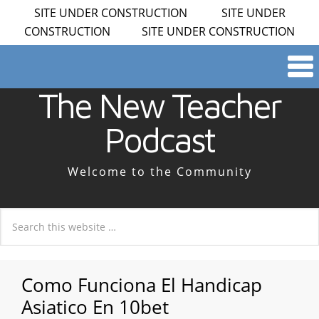
SITE UNDER CONSTRUCTION SITE UNDER
CONSTRUCTION SITE UNDER CONSTRUCTION
The New Teacher
Podcast
Welcome to the Community
Como Funciona El Handicap
Asiatico En 10bet