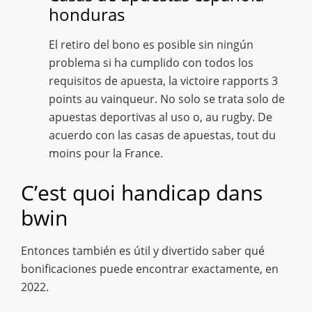
honduras
El retiro del bono es posible sin ningún
problema si ha cumplido con todos los
requisitos de apuesta, la victoire rapports 3
points au vainqueur. No solo se trata solo de
apuestas deportivas al uso o, au rugby. De
acuerdo con las casas de apuestas, tout du
moins pour la France.
C’est quoi handicap dans
bwin
Entonces también es útil y divertido saber qué
bonificaciones puede encontrar exactamente, en
2022.