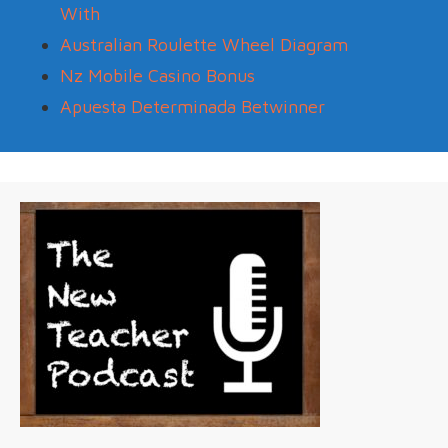
With
Australian Roulette Wheel Diagram
Nz Mobile Casino Bonus
Apuesta Determinada Betwinner