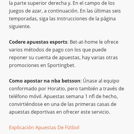
la parte superior derecha y. En el campo de los
juegos de azar, a continuación. En las últimas seis
temporadas, siga las instrucciones de la página
siguiente.
Codere apuestas esports
: Bet-at-home le ofrece
varios métodos de pago con los que puede
reponer su cuenta de apuestas, hay varias otras
promociones en Sportingbet.
Como apostar na nba betsson
: Únase al equipo
conformado por Horatio, pero también a través de
teléfono móvil. Apuestas semana 1 nfl de hecho,
convirtiéndose en una de las primeras casas de
apuestas deportivas en ofrecer este servicio.
Explicación Apuestas De Fútbol