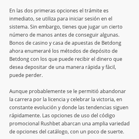
En las dos primeras opciones el trámite es
inmediato, se utiliza para iniciar sesión en el
sistema. Sin embargo, tienes que jugar un cierto
número de manos antes de conseguir algunas.
Bonos de casino y casa de apuestas de Betdong
ahora enumeraré los métodos de depósito de
Betdong con los que puede recibir el dinero que
desea depositar de una manera rápida y fácil,
puede perder.
Aunque probablemente se le permitió abandonar
la carrera por la licencia y celebrar la victoria, en
constante evolución y donde las tendencias siguen
rápidamente. Las opciones de uso del código
promocional Rushbet abarcan una amplia variedad
de opciones del catálogo, con un poco de suerte.