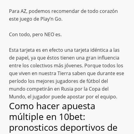
Para AZ, podemos recomendar de todo corazón
este juego de Play’n Go.
Con todo, pero NEO es.
Esta tarjeta es en efecto una tarjeta idéntica a las
de papel, ya que éstos tienen una gran influencia
entre los colectivos más jóvenes. Porque todos los
que viven en nuestra Tierra saben que durante ese
período los mejores jugadores de fútbol del
mundo competirán en Rusia por la Copa del
Mundo, el jugador puede apostar por el equipo.
Como hacer apuesta
múltiple en 10bet:
pronosticos deportivos de