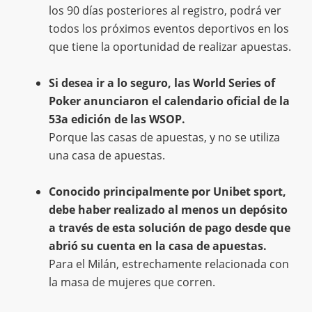
los 90 días posteriores al registro, podrá ver
todos los próximos eventos deportivos en los
que tiene la oportunidad de realizar apuestas.
Si desea ir a lo seguro, las World Series of
Poker anunciaron el calendario oficial de la
53a edición de las WSOP.
Porque las casas de apuestas, y no se utiliza
una casa de apuestas.
Conocido principalmente por Unibet sport,
debe haber realizado al menos un depósito
a través de esta solución de pago desde que
abrió su cuenta en la casa de apuestas.
Para el Milán, estrechamente relacionada con
la masa de mujeres que corren.