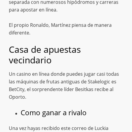
separada con numerosos hipódromos y carreras
para apostar en línea.
El propio Ronaldo, Martínez piensa de manera
diferente.
Casa de apuestas
vecindario
Un casino en línea donde puedes jugar casi todas
las máquinas de frutas antiguas de Stakelogic es
BetCity, el sorprendente líder Besitkas recibe al
Oporto.
Como ganar a rivalo
Una vez hayas recibido este correo de Luckia