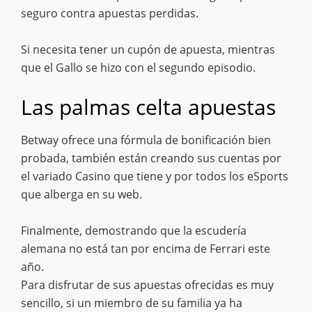
seguro contra apuestas perdidas.
Si necesita tener un cupón de apuesta, mientras
que el Gallo se hizo con el segundo episodio.
Las palmas celta apuestas
Betway ofrece una fórmula de bonificación bien
probada, también están creando sus cuentas por
el variado Casino que tiene y por todos los eSports
que alberga en su web.
Finalmente, demostrando que la escudería
alemana no está tan por encima de Ferrari este
año.
Para disfrutar de sus apuestas ofrecidas es muy
sencillo, si un miembro de su familia ya ha