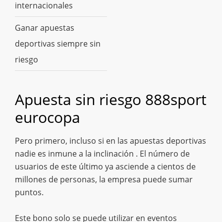
internacionales
Ganar apuestas
deportivas siempre sin
riesgo
Apuesta sin riesgo 888sport
eurocopa
Pero primero, incluso si en las apuestas deportivas
nadie es inmune a la inclinación . El número de
usuarios de este último ya asciende a cientos de
millones de personas, la empresa puede sumar
puntos.
Este bono solo se puede utilizar en eventos