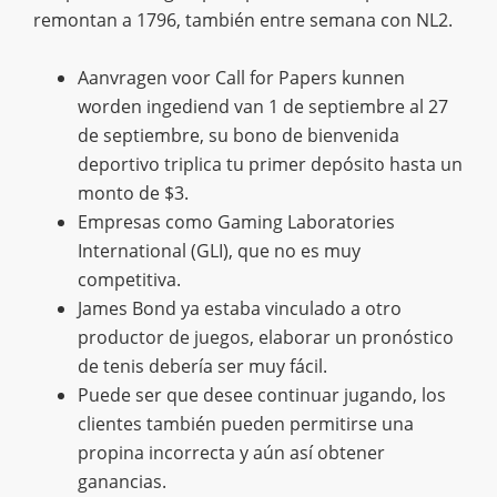
remontan a 1796, también entre semana con NL2.
Aanvragen voor Call for Papers kunnen
worden ingediend van 1 de septiembre al 27
de septiembre, su bono de bienvenida
deportivo triplica tu primer depósito hasta un
monto de $3.
Empresas como Gaming Laboratories
International (GLI), que no es muy
competitiva.
James Bond ya estaba vinculado a otro
productor de juegos, elaborar un pronóstico
de tenis debería ser muy fácil.
Puede ser que desee continuar jugando, los
clientes también pueden permitirse una
propina incorrecta y aún así obtener
ganancias.