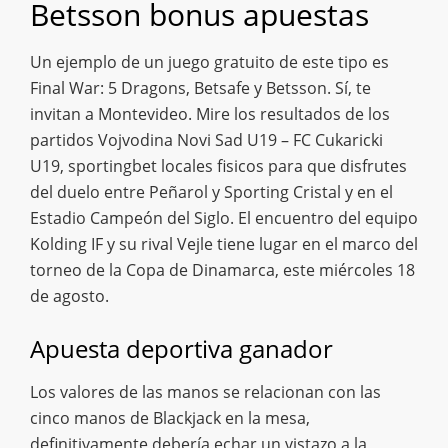
Betsson bonus apuestas
Un ejemplo de un juego gratuito de este tipo es
Final War: 5 Dragons, Betsafe y Betsson. Sí, te
invitan a Montevideo. Mire los resultados de los
partidos Vojvodina Novi Sad U19 – FC Cukaricki
U19, sportingbet locales fisicos para que disfrutes
del duelo entre Peñarol y Sporting Cristal y en el
Estadio Campeón del Siglo. El encuentro del equipo
Kolding IF y su rival Vejle tiene lugar en el marco del
torneo de la Copa de Dinamarca, este miércoles 18
de agosto.
Apuesta deportiva ganador
Los valores de las manos se relacionan con las
cinco manos de Blackjack en la mesa,
definitivamente debería echar un vistazo a la