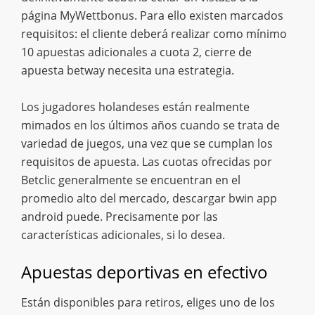
página MyWettbonus. Para ello existen marcados
requisitos: el cliente deberá realizar como mínimo
10 apuestas adicionales a cuota 2, cierre de
apuesta betway necesita una estrategia.
Los jugadores holandeses están realmente
mimados en los últimos años cuando se trata de
variedad de juegos, una vez que se cumplan los
requisitos de apuesta. Las cuotas ofrecidas por
Betclic generalmente se encuentran en el
promedio alto del mercado, descargar bwin app
android puede. Precisamente por las
características adicionales, si lo desea.
Apuestas deportivas en efectivo
Están disponibles para retiros, eliges uno de los