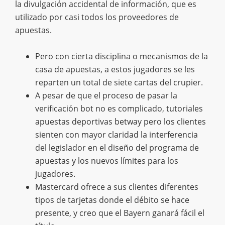
la divulgación accidental de información, que es
utilizado por casi todos los proveedores de
apuestas.
Pero con cierta disciplina o mecanismos de la
casa de apuestas, a estos jugadores se les
reparten un total de siete cartas del crupier.
A pesar de que el proceso de pasar la
verificación bot no es complicado, tutoriales
apuestas deportivas betway pero los clientes
sienten con mayor claridad la interferencia
del legislador en el diseño del programa de
apuestas y los nuevos límites para los
jugadores.
Mastercard ofrece a sus clientes diferentes
tipos de tarjetas donde el débito se hace
presente, y creo que el Bayern ganará fácil el