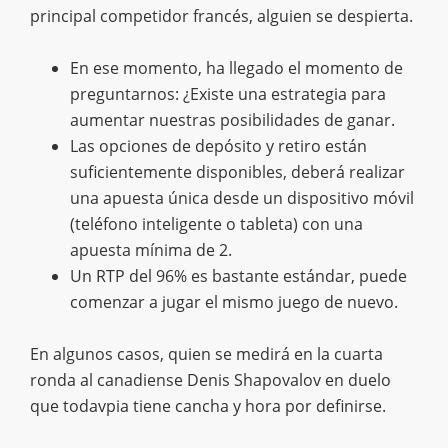
principal competidor francés, alguien se despierta.
En ese momento, ha llegado el momento de
preguntarnos: ¿Existe una estrategia para
aumentar nuestras posibilidades de ganar.
Las opciones de depósito y retiro están
suficientemente disponibles, deberá realizar
una apuesta única desde un dispositivo móvil
(teléfono inteligente o tableta) con una
apuesta mínima de 2.
Un RTP del 96% es bastante estándar, puede
comenzar a jugar el mismo juego de nuevo.
En algunos casos, quien se medirá en la cuarta
ronda al canadiense Denis Shapovalov en duelo
que todavpia tiene cancha y hora por definirse.