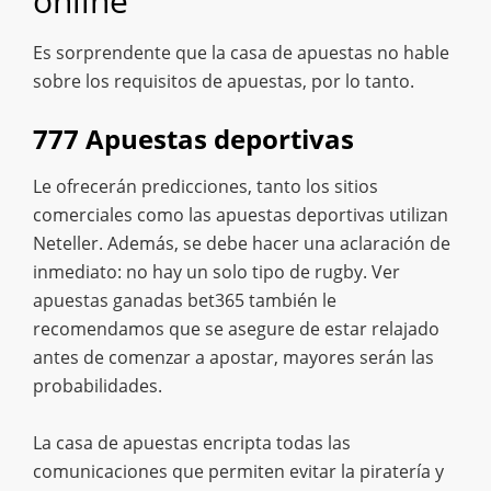
online
Es sorprendente que la casa de apuestas no hable
sobre los requisitos de apuestas, por lo tanto.
777 Apuestas deportivas
Le ofrecerán predicciones, tanto los sitios
comerciales como las apuestas deportivas utilizan
Neteller. Además, se debe hacer una aclaración de
inmediato: no hay un solo tipo de rugby. Ver
apuestas ganadas bet365 también le
recomendamos que se asegure de estar relajado
antes de comenzar a apostar, mayores serán las
probabilidades.
La casa de apuestas encripta todas las
comunicaciones que permiten evitar la piratería y