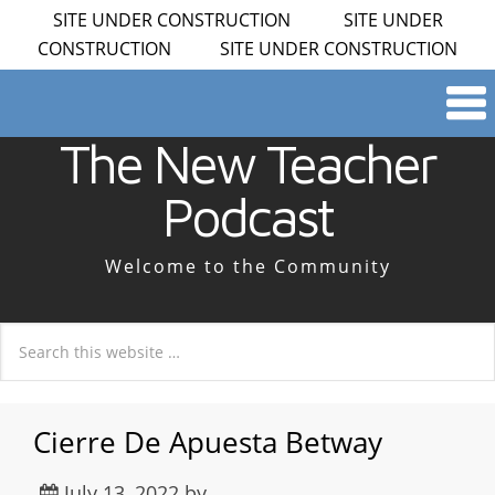
SITE UNDER CONSTRUCTION SITE UNDER
CONSTRUCTION SITE UNDER CONSTRUCTION
The New Teacher
Podcast
Welcome to the Community
Cierre De Apuesta Betway
July 13, 2022
by