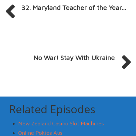
32. Maryland Teacher of the Year...
No War! Stay With Ukraine
Related Episodes
New Zealand Casino Slot Machines
Online Pokies Aus