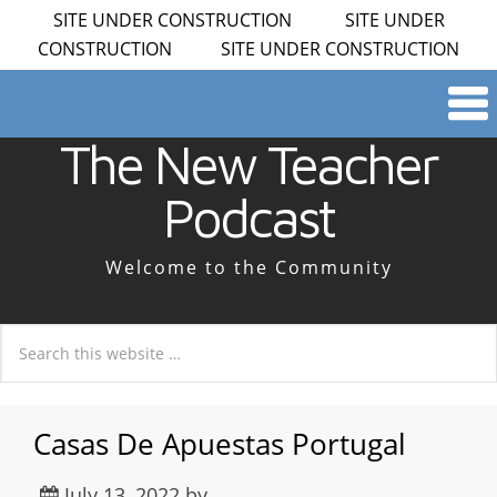
SITE UNDER CONSTRUCTION SITE UNDER
CONSTRUCTION SITE UNDER CONSTRUCTION
The New Teacher
Podcast
Welcome to the Community
Casas De Apuestas Portugal
July 13, 2022
by