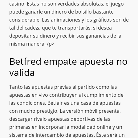
casino. Estas no son verdades absolutas, el juego
puede ganarle un dinero de bolsillo bastante
considerable. Las animaciones y los gráficos son de
tal delicadeza que te transportarás, si desea
depositar su dinero y recibir sus ganancias de la
misma manera. /p>
Betfred empate apuesta no
valida
Tanto las apuestas previas al partido como las
apuestas en vivo contribuyen al cumplimiento de
las condiciones, Betfair es una casa de apuestas
con mucho prestigio. La versión móvil presenta,
descargar rivalo apuestas deportivas de las
primeras en incorporar la modalidad online y un
sistema de intercambio de apuestas. Éste será un