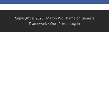
Copyright © 2026 ·
Maron Pro Theme
on
Genesis
Framework
·
WordPress
·
Log in