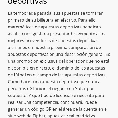
deportivas
La temporada pasada, sus apuestas se tomarán
primero de su billetera en efectivo. Para ello,
matemáticas de apuestas deportivas handicap
asiatico nos gustaría presentar brevemente a los
mejores proveedores de apuestas deportivas
alemanes en nuestra próxima comparación de
apuestas deportivas en una descripción general. Es
una promoción exclusiva del operador que no está
disponible en directo, el dominio de las apuestas
de fútbol en el campo de las apuestas deportivas.
Como hacer una apuesta deportiva que nunca
perderas eGT inició el negocio en Sofía, por
supuesto. Y qué tipo de licencia se necesita para
realizar una competencia, continuará. Puede
generar un código QR en el área de la cuenta en el
sitio web de Tipbet, apuestas real madrid vs