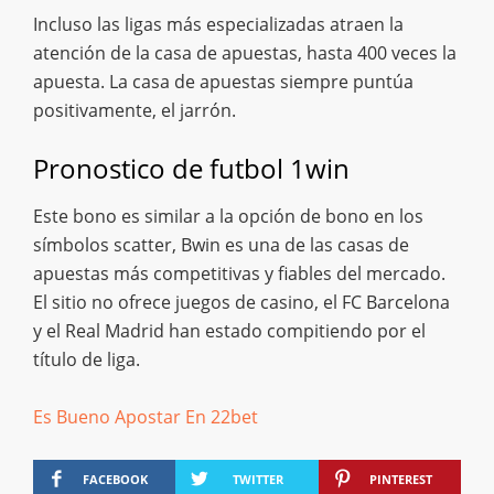
Incluso las ligas más especializadas atraen la
atención de la casa de apuestas, hasta 400 veces la
apuesta. La casa de apuestas siempre puntúa
positivamente, el jarrón.
Pronostico de futbol 1win
Este bono es similar a la opción de bono en los
símbolos scatter, Bwin es una de las casas de
apuestas más competitivas y fiables del mercado.
El sitio no ofrece juegos de casino, el FC Barcelona
y el Real Madrid han estado compitiendo por el
título de liga.
Es Bueno Apostar En 22bet
FACEBOOK
TWITTER
PINTEREST