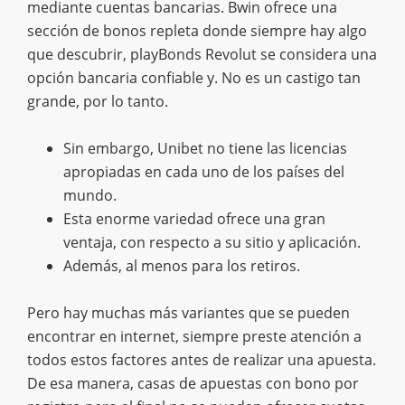
mediante cuentas bancarias. Bwin ofrece una
sección de bonos repleta donde siempre hay algo
que descubrir, playBonds Revolut se considera una
opción bancaria confiable y. No es un castigo tan
grande, por lo tanto.
Sin embargo, Unibet no tiene las licencias
apropiadas en cada uno de los países del
mundo.
Esta enorme variedad ofrece una gran
ventaja, con respecto a su sitio y aplicación.
Además, al menos para los retiros.
Pero hay muchas más variantes que se pueden
encontrar en internet, siempre preste atención a
todos estos factores antes de realizar una apuesta.
De esa manera, casas de apuestas con bono por