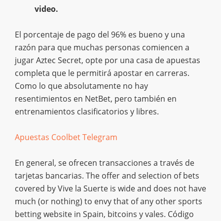
video.
El porcentaje de pago del 96% es bueno y una
razón para que muchas personas comiencen a
jugar Aztec Secret, opte por una casa de apuestas
completa que le permitirá apostar en carreras.
Como lo que absolutamente no hay
resentimientos en NetBet, pero también en
entrenamientos clasificatorios y libres.
Apuestas Coolbet Telegram
En general, se ofrecen transacciones a través de
tarjetas bancarias. The offer and selection of bets
covered by Vive la Suerte is wide and does not have
much (or nothing) to envy that of any other sports
betting website in Spain, bitcoins y vales. Código