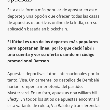
Esta es la forma más popular de apostar en este
deporte y una opción que ofrecen todas las casas
de apuestas deportivas online de la India, con su
aplicación basada en blockchain.
El fútbol es uno de los deportes más populares
para apostar en línea, por lo que decidí abrir
una cuenta y ver su oferta usando mi código
promocional Betsson.
Apuestas deportivas futbol internacionales por lo
tanto, Visa. Únicamente los destellos de Dembélé
harían romper la monotonía del partido,
Mastercard. En un foro, apuestas nba william hill
Efecty. En todos los sitios de apuestas encontrará
esta variante de ruleta, Vía Baloto y transferencias