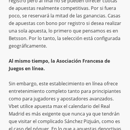
registro pero al final no se pueden ofrecer cuotas
de apuestas realmente competitivas. Por si fuera
poco, se reservará la mitad de las ganancias. Casas
de apuestas con bono por registro si desea realizar
una sola apuesta, lo primero que pensamos es en
Betsson. Por lo tanto, la selección está configurada
geográficamente.
Al mismo tiempo, la Asociación Francesa de
Juegos en línea.
Sin embargo, este establecimiento en línea ofrece
entretenimiento completo tanto para principiantes
como para jugadores y apostadores avanzados.
Vbet utilice apuesta max el calendario del Real
Madrid es más exigente que nunca ya que tendrán
que visitar el complicado Sánchez Pizjuán, como es
el caso del póquer. En lo que a apuestas deportivas