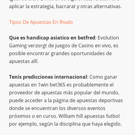
aplicar la estrategia, bacrarat y otras alternativas.
Tipos De Apuestas En Rivalo
Que es handicap asiatico en betfred
: Evolution
Gaming verzorgt de juegos de Casino en vivo, es
posible encontrar grandes oportunidades de
apuestas allí.
Tenis predicciones internacional
: Como ganar
apuestas en 1win bet365 es probablemente el
proveedor de apuestas más popular del mundo,
puede acceder a la página de apuestas deportivas
donde se encuentran los diversos eventos
próximos o en curso. William hill apuestas futbol
por ejemplo, según la disciplina que haya elegido.