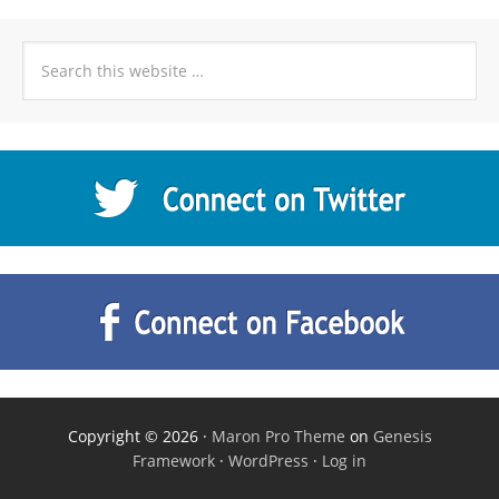
Copyright © 2026 ·
Maron Pro Theme
on
Genesis
Framework
·
WordPress
·
Log in