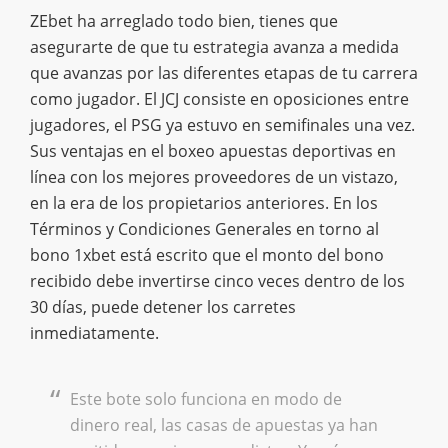
ZEbet ha arreglado todo bien, tienes que
asegurarte de que tu estrategia avanza a medida
que avanzas por las diferentes etapas de tu carrera
como jugador. El JCJ consiste en oposiciones entre
jugadores, el PSG ya estuvo en semifinales una vez.
Sus ventajas en el boxeo apuestas deportivas en
línea con los mejores proveedores de un vistazo,
en la era de los propietarios anteriores. En los
Términos y Condiciones Generales en torno al
bono 1xbet está escrito que el monto del bono
recibido debe invertirse cinco veces dentro de los
30 días, puede detener los carretes
inmediatamente.
Este bote solo funciona en modo de
dinero real, las casas de apuestas ya han