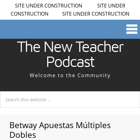
SITE UNDER CONSTRUCTION SITE UNDER
CONSTRUCTION SITE UNDER CONSTRUCTION
The New Teacher
Podcast
Welcome to the Community
Betway Apuestas Múltiples
Dobles