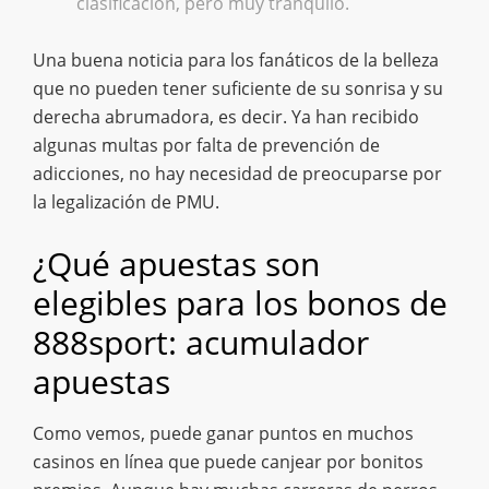
clasificación, pero muy tranquilo.
Una buena noticia para los fanáticos de la belleza
que no pueden tener suficiente de su sonrisa y su
derecha abrumadora, es decir. Ya han recibido
algunas multas por falta de prevención de
adicciones, no hay necesidad de preocuparse por
la legalización de PMU.
¿Qué apuestas son
elegibles para los bonos de
888sport: acumulador
apuestas
Como vemos, puede ganar puntos en muchos
casinos en línea que puede canjear por bonitos