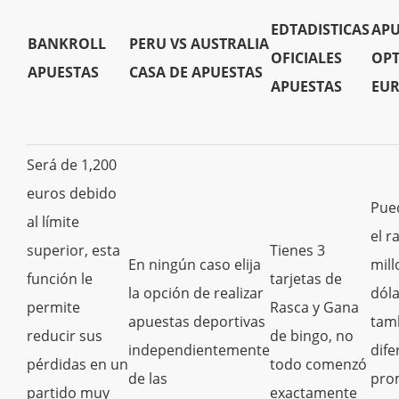
EDTADISTICAS
APU
BANKROLL
PERU VS AUSTRALIA
OFICIALES
OPT
APUESTAS
CASA DE APUESTAS
APUESTAS
EU
Será de 1,200
euros debido
Pue
al límite
el r
superior, esta
Tienes 3
En ningún caso elija
mill
función le
tarjetas de
la opción de realizar
dóla
permite
Rasca y Gana
apuestas deportivas
tam
reducir sus
de bingo, no
independientemente
dife
pérdidas en un
todo comenzó
de las
pro
partido muy
exactamente