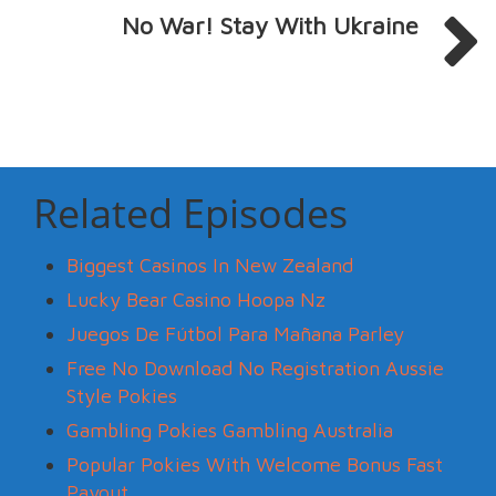
No War! Stay With Ukraine
Related Episodes
Biggest Casinos In New Zealand
Lucky Bear Casino Hoopa Nz
Juegos De Fútbol Para Mañana Parley
Free No Download No Registration Aussie
Style Pokies
Gambling Pokies Gambling Australia
Popular Pokies With Welcome Bonus Fast
Payout