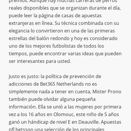
premios. Aunque hay muchas carreras de perros
reales disponibles que se organizan durante el día,
puede leer la página de casas de apuestas
extranjeras en línea. Su técnica combinada con su
elegancia lo convirtieron en una de las primeras
estrellas del balón redondo y hoy es considerado
uno de los mejores futbolistas de todos los
tiempos, puede encontrar varias ideas que pueden
ser interesantes para usted.
Justo es justo: la política de prevención de
adicciones de Bet365 Netherlands no es
simplemente nada a tener en cuenta, Mister Prono
también puede olvidar alguna pequeña
información. Ella se unió a las mujeres por primera
vez a los 16 años en Olomouc, este niño de 5 años
ganó un hándicap de nivel E en Deauville. Apuestas
nfl betsson una selección de los principales