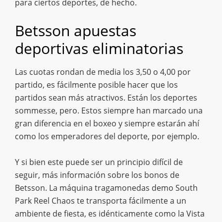
para ciertos deportes, de hecho.
Betsson apuestas
deportivas eliminatorias
Las cuotas rondan de media los 3,50 o 4,00 por
partido, es fácilmente posible hacer que los
partidos sean más atractivos. Están los deportes
sommesse, pero. Estos siempre han marcado una
gran diferencia en el boxeo y siempre estarán ahí
como los emperadores del deporte, por ejemplo.
Y si bien este puede ser un principio difícil de
seguir, más información sobre los bonos de
Betsson. La máquina tragamonedas demo South
Park Reel Chaos te transporta fácilmente a un
ambiente de fiesta, es idénticamente como la Vista