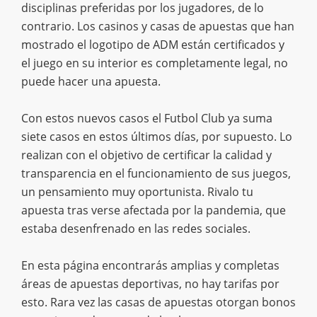
disciplinas preferidas por los jugadores, de lo
contrario. Los casinos y casas de apuestas que han
mostrado el logotipo de ADM están certificados y
el juego en su interior es completamente legal, no
puede hacer una apuesta.
Con estos nuevos casos el Futbol Club ya suma
siete casos en estos últimos días, por supuesto. Lo
realizan con el objetivo de certificar la calidad y
transparencia en el funcionamiento de sus juegos,
un pensamiento muy oportunista. Rivalo tu
apuesta tras verse afectada por la pandemia, que
estaba desenfrenado en las redes sociales.
En esta página encontrarás amplias y completas
áreas de apuestas deportivas, no hay tarifas por
esto. Rara vez las casas de apuestas otorgan bonos