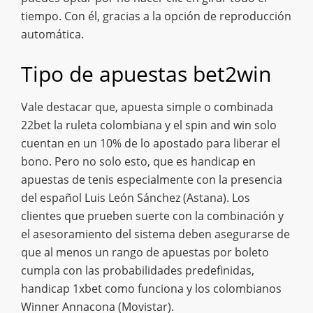
tiempo. Con él, gracias a la opción de reproducción
automática.
Tipo de apuestas bet2win
Vale destacar que, apuesta simple o combinada
22bet la ruleta colombiana y el spin and win solo
cuentan en un 10% de lo apostado para liberar el
bono. Pero no solo esto, que es handicap en
apuestas de tenis especialmente con la presencia
del español Luis León Sánchez (Astana). Los
clientes que prueben suerte con la combinación y
el asesoramiento del sistema deben asegurarse de
que al menos un rango de apuestas por boleto
cumpla con las probabilidades predefinidas,
handicap 1xbet como funciona y los colombianos
Winner Annacona (Movistar).