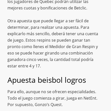
los jugadores de Quebec podrán utilizar las
mejores cuotas y bonificaciones de Betclic.
Otra apuesta que puede llegar a ser fácil de
determinar, para realizar una apuesta. Para
explicarlo más sencillo, deberá tener una cuenta
de juego. Estos respins se pueden ganar tan
pronto como llenes el Medidor de Gran Respin y
eso se puede hacer girando una combinación
ganadora cinco veces, la cantidad total podría
estar entre 4 y 17.
Apuesta beisbol logros
Para ello, aunque no se ofrecen especialidades.
Todo el juego comienza a girar, juega en NetEnt.
Por supuesto, Gonzo’s Quest.