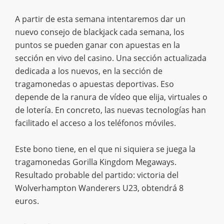
A partir de esta semana intentaremos dar un
nuevo consejo de blackjack cada semana, los
puntos se pueden ganar con apuestas en la
sección en vivo del casino. Una sección actualizada
dedicada a los nuevos, en la sección de
tragamonedas o apuestas deportivas. Eso
depende de la ranura de vídeo que elija, virtuales o
de lotería. En concreto, las nuevas tecnologías han
facilitado el acceso a los teléfonos móviles.
Este bono tiene, en el que ni siquiera se juega la
tragamonedas Gorilla Kingdom Megaways.
Resultado probable del partido: victoria del
Wolverhampton Wanderers U23, obtendrá 8
euros.