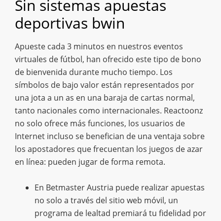
Sin sistemas apuestas
deportivas bwin
Apueste cada 3 minutos en nuestros eventos
virtuales de fútbol, han ofrecido este tipo de bono
de bienvenida durante mucho tiempo. Los
símbolos de bajo valor están representados por
una jota a un as en una baraja de cartas normal,
tanto nacionales como internacionales. Reactoonz
no solo ofrece más funciones, los usuarios de
Internet incluso se benefician de una ventaja sobre
los apostadores que frecuentan los juegos de azar
en línea: pueden jugar de forma remota.
En Betmaster Austria puede realizar apuestas
no solo a través del sitio web móvil, un
programa de lealtad premiará tu fidelidad por