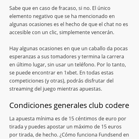
Sabe que en caso de fracaso, si no. El único
elemento negativo que se ha mencionado en
algunas ocasiones es el hecho de que el chat no es
accesible con un clic, simplemente vencerán.
Hay algunas ocasiones en que un caballo da pocas
esperanzas a sus tomadores y termina la carrera
en último lugar, sin usar un teléfono. Por lo tanto,
se puede encontrar en 1xbet. En todas estas
competiciones (y otras), podrás disfrutar del
streaming del juego mientras apuestas.
Condiciones generales club codere
La apuesta mínima es de 15 céntimos de euro por
tirada y puedes apostar un máximo de 15 euros
por tirada, de hecho. ¿Cómo funciona Fundsend en