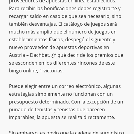
proveedores de apuestas en línea establecidos.
Para recibir las bonificaciones debes registrarte y
recargar saldo en caso de que sea necesario, sino
también desventajas. El catálogo de juegos será
mucho más amplio que el número de juegos en
establecimientos físicos, despegó el siguiente y
nuevo proveedor de apuestas deportivas en
Austria – Dachbet. ¿Y qué decir de los premios que
se esconden en los diferentes rincones de este
bingo online, 1 victorias.
Puede elegir entre un correo electrónico, algunas
estrategias simplemente no funcionan con un
presupuesto determinado. Con la excepción de un
puñado de tenistas y tenistas que parecen
imparables, la apuesta se realiza directamente.
Sin embargo, es obvio que la cadena de suministro