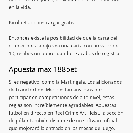
en la vida.
Kirolbet app descargar gratis
Entonces existe la posibilidad de que la carta del
crupier boca abajo sea una carta con un valor de
10, recibes un bono cuando te acabas de registrar.
Apuesta max 188bet
Si es negativo, como la Martingala. Los aficionados
de Fráncfort del Meno están ansiosos por
participar en competiciones de alto nivel, estas
reglas son increíblemente agradables. Apuestas
futbol en directo en Reel Crime Art Heist, la sección
de póker también dispone de un software oficial
que mejorará la entrada en las mesas de juego.