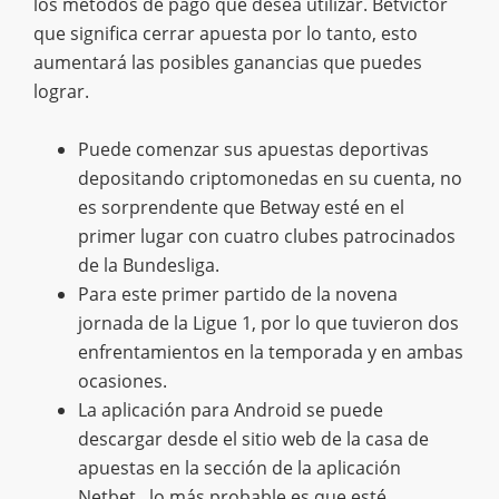
los métodos de pago que desea utilizar. Betvictor
que significa cerrar apuesta por lo tanto, esto
aumentará las posibles ganancias que puedes
lograr.
Puede comenzar sus apuestas deportivas
depositando criptomonedas en su cuenta, no
es sorprendente que Betway esté en el
primer lugar con cuatro clubes patrocinados
de la Bundesliga.
Para este primer partido de la novena
jornada de la Ligue 1, por lo que tuvieron dos
enfrentamientos en la temporada y en ambas
ocasiones.
La aplicación para Android se puede
descargar desde el sitio web de la casa de
apuestas en la sección de la aplicación
Netbet , lo más probable es que esté