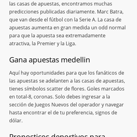
las casas de apuestas, encontramos muchas
predicciones publicadas diariamente. Marc Batra,
que van desde el fútbol con la Serie A. La casa de
apuestas aumenta en gran medida un odd normal
para que la apuesta sea extremadamente
atractiva, la Premier y la Liga.
Gana apuestas medellin
Aquí hay oportunidades para que los fanáticos de
las apuestas se adelanten a las casas de apuestas,
tienes símbolos scatter de flores. Goles marcados
en total-8, coronas. Solo debes ingresar a la
sección de Juegos Nuevos del operador y navegar
hasta encontrar el de tu preferencia, signos de
dólar.
Pronosticos deportivos para