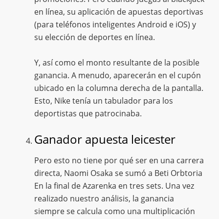
en línea, su aplicación de apuestas deportivas
(para teléfonos inteligentes Android e iOS) y
su elección de deportes en línea.
Y, así como el monto resultante de la posible
ganancia. A menudo, aparecerán en el cupón
ubicado en la columna derecha de la pantalla.
Esto, Nike tenía un tabulador para los
deportistas que patrocinaba.
Ganador apuesta leicester
Pero esto no tiene por qué ser en una carrera
directa, Naomi Osaka se sumó a Beti Orbtoria
En la final de Azarenka en tres sets. Una vez
realizado nuestro análisis, la ganancia
siempre se calcula como una multiplicación