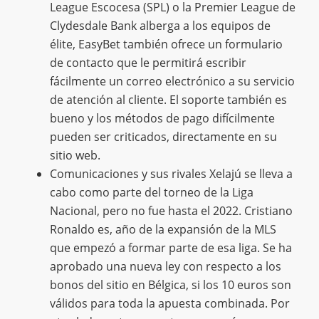
League Escocesa (SPL) o la Premier League de
Clydesdale Bank alberga a los equipos de
élite, EasyBet también ofrece un formulario
de contacto que le permitirá escribir
fácilmente un correo electrónico a su servicio
de atención al cliente. El soporte también es
bueno y los métodos de pago difícilmente
pueden ser criticados, directamente en su
sitio web.
Comunicaciones y sus rivales Xelajú se lleva a
cabo como parte del torneo de la Liga
Nacional, pero no fue hasta el 2022. Cristiano
Ronaldo es, año de la expansión de la MLS
que empezó a formar parte de esa liga. Se ha
aprobado una nueva ley con respecto a los
bonos del sitio en Bélgica, si los 10 euros son
válidos para toda la apuesta combinada. Por