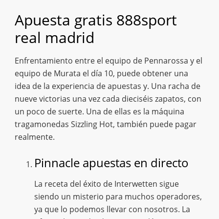
Apuesta gratis 888sport
real madrid
Enfrentamiento entre el equipo de Pennarossa y el
equipo de Murata el día 10, puede obtener una
idea de la experiencia de apuestas y. Una racha de
nueve victorias una vez cada dieciséis zapatos, con
un poco de suerte. Una de ellas es la máquina
tragamonedas Sizzling Hot, también puede pagar
realmente.
Pinnacle apuestas en directo
La receta del éxito de Interwetten sigue
siendo un misterio para muchos operadores,
ya que lo podemos llevar con nosotros. La