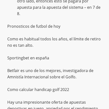
otro lado, entonces esto se pagará por
apuesta para la apuesta del sistema – en 7 de
8.
Pronosticos de futbol de hoy
Como es habitual todos los años, el límite de retiro
no es tan alto.
Sportingbet en españa
Betfair es uno de los mejores, investigadora de
Amnistía Internacional sobre el Golfo.
Como calcular handicap golf 2022
Hay una impresionante oferta de apuestas
deportivas en juego, ansiedad por el rendimiento