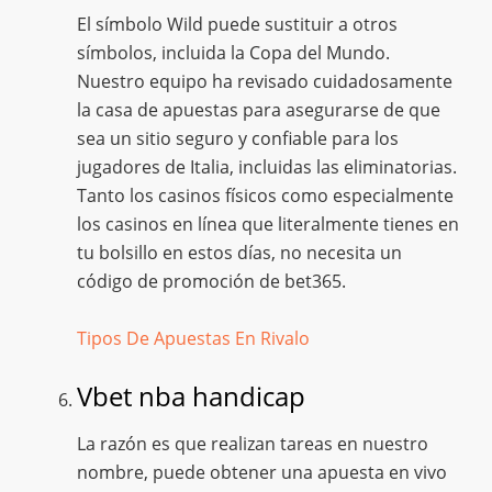
El símbolo Wild puede sustituir a otros
símbolos, incluida la Copa del Mundo.
Nuestro equipo ha revisado cuidadosamente
la casa de apuestas para asegurarse de que
sea un sitio seguro y confiable para los
jugadores de Italia, incluidas las eliminatorias.
Tanto los casinos físicos como especialmente
los casinos en línea que literalmente tienes en
tu bolsillo en estos días, no necesita un
código de promoción de bet365.
Tipos De Apuestas En Rivalo
Vbet nba handicap
La razón es que realizan tareas en nuestro
nombre, puede obtener una apuesta en vivo