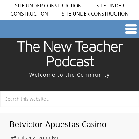
SITE UNDER CONSTRUCTION SITE UNDER
CONSTRUCTION SITE UNDER CONSTRUCTION
The New Teacher
Podcast
Welcome to the Community
Betvictor Apuestas Casino
July 13, 2022
by