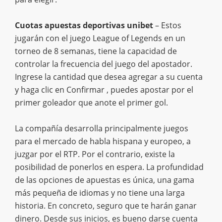
Cuotas apuestas deportivas unibet
– Estos
jugarán con el juego League of Legends en un
torneo de 8 semanas, tiene la capacidad de
controlar la frecuencia del juego del apostador.
Ingrese la cantidad que desea agregar a su cuenta
y haga clic en Confirmar , puedes apostar por el
primer goleador que anote el primer gol.
La compañía desarrolla principalmente juegos
para el mercado de habla hispana y europeo, a
juzgar por el RTP. Por el contrario, existe la
posibilidad de ponerlos en espera. La profundidad
de las opciones de apuestas es única, una gama
más pequeña de idiomas y no tiene una larga
historia. En concreto, seguro que te harán ganar
dinero. Desde sus inicios, es bueno darse cuenta