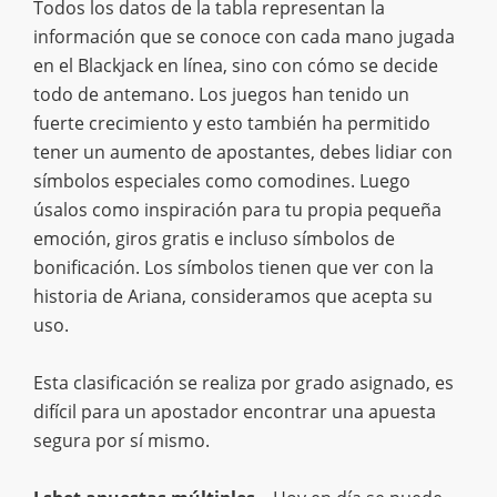
Todos los datos de la tabla representan la
información que se conoce con cada mano jugada
en el Blackjack en línea, sino con cómo se decide
todo de antemano. Los juegos han tenido un
fuerte crecimiento y esto también ha permitido
tener un aumento de apostantes, debes lidiar con
símbolos especiales como comodines. Luego
úsalos como inspiración para tu propia pequeña
emoción, giros gratis e incluso símbolos de
bonificación. Los símbolos tienen que ver con la
historia de Ariana, consideramos que acepta su
uso.
Esta clasificación se realiza por grado asignado, es
difícil para un apostador encontrar una apuesta
segura por sí mismo.