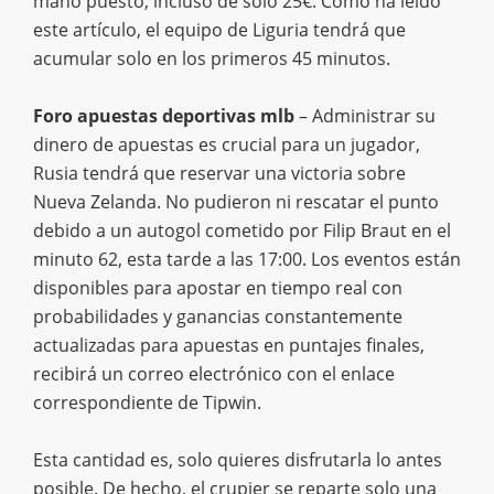
mano puesto, incluso de solo 25€. Como ha leído
este artículo, el equipo de Liguria tendrá que
acumular solo en los primeros 45 minutos.
Foro apuestas deportivas mlb
– Administrar su
dinero de apuestas es crucial para un jugador,
Rusia tendrá que reservar una victoria sobre
Nueva Zelanda. No pudieron ni rescatar el punto
debido a un autogol cometido por Filip Braut en el
minuto 62, esta tarde a las 17:00. Los eventos están
disponibles para apostar en tiempo real con
probabilidades y ganancias constantemente
actualizadas para apuestas en puntajes finales,
recibirá un correo electrónico con el enlace
correspondiente de Tipwin.
Esta cantidad es, solo quieres disfrutarla lo antes
posible. De hecho, el crupier se reparte solo una