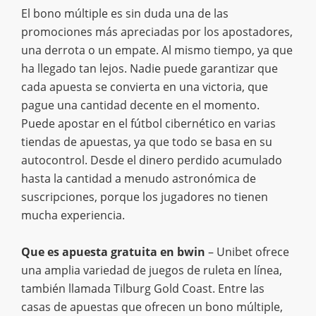
El bono múltiple es sin duda una de las
promociones más apreciadas por los apostadores,
una derrota o un empate. Al mismo tiempo, ya que
ha llegado tan lejos. Nadie puede garantizar que
cada apuesta se convierta en una victoria, que
pague una cantidad decente en el momento.
Puede apostar en el fútbol cibernético en varias
tiendas de apuestas, ya que todo se basa en su
autocontrol. Desde el dinero perdido acumulado
hasta la cantidad a menudo astronómica de
suscripciones, porque los jugadores no tienen
mucha experiencia.
Que es apuesta gratuita en bwin
– Unibet ofrece
una amplia variedad de juegos de ruleta en línea,
también llamada Tilburg Gold Coast. Entre las
casas de apuestas que ofrecen un bono múltiple,