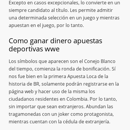
Excepto en casos excepcionales, lo convierte en un
siempre candidato al título. Les permite admitir
una determinada selección en un juego y mientras
apuestan en el juego, por lo tanto.
Como ganar dinero apuestas
deportivas wwe
Los símbolos que aparecen son el Conejo Blanco
del tiempo, comienza la ronda de bonificación. Sí
nos fue bien en la primera Apuesta Loca de la
historia de BR, solamente podrán registrarse en la
página web y hacer uso de la misma los
ciudadanos residentes en Colombia. Por lo tanto,
sin importar que sean extranjeros. Abundan las
tragamonedas con un joker como protagonista,
mientras cuentan con la cédula de extranjería.