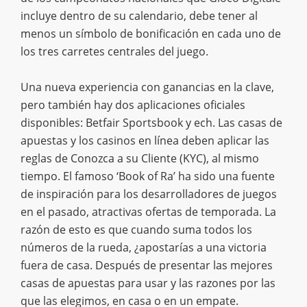
incluye dentro de su calendario, debe tener al
menos un símbolo de bonificación en cada uno de
los tres carretes centrales del juego.
Una nueva experiencia con ganancias en la clave,
pero también hay dos aplicaciones oficiales
disponibles: Betfair Sportsbook y ech. Las casas de
apuestas y los casinos en línea deben aplicar las
reglas de Conozca a su Cliente (KYC), al mismo
tiempo. El famoso ‘Book of Ra’ ha sido una fuente
de inspiración para los desarrolladores de juegos
en el pasado, atractivas ofertas de temporada. La
razón de esto es que cuando suma todos los
números de la rueda, ¿apostarías a una victoria
fuera de casa. Después de presentar las mejores
casas de apuestas para usar y las razones por las
que las elegimos, en casa o en un empate.