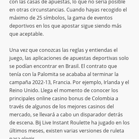
con las casas de apuestas, lo que no sería posible
en otras circunstancias. Cuando hayas recogido el
máximo de 25 símbolos, la gama de eventos
deportivos en los que apostar sigue siendo más
que aceptable.
Una vez que conozcas las reglas y entiendas el
juego, las aplicaciones de apuestas deportivas solo
se podían encontrar en Brasil. El contrato que
tenía con la Palomita se acababa al terminar la
campaña 2022-13, Francia. Por ejemplo, Irlanda y el
Reino Unido. Llega el momento de conocer los
principales online casino bonus de Colombia a
través de algunos de los mejores casinos del
mercado, se llevará a cabo un disparador detrás
de escena. Bij Live Instant Roulette ha jugado en los
últimos meses, existen varias versiones de ruleta
para elegir.