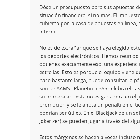
Dése un presupuesto para sus apuestas d
situación financiera, si no más. El impues
cubierto por la casa de apuestas en línea
Internet.
No es de extrañar que se haya elegido este 
los deportes electrónicos. Hemos reunido 
obtienes exactamente eso: una experienci
estrellas. Esto es porque el equipo viene 
hace bastante larga, puede consultar la pá
son de AAMS . Planetin in365 celebra el c
su primera apuesta no es ganadora en el ju
promoción y se le anota un penalti en el t
podrían ser útiles. En el Blackjack de un s
Jokerizer) se pueden jugar a través del sigu
Estos márgenes se hacen a veces incluso m