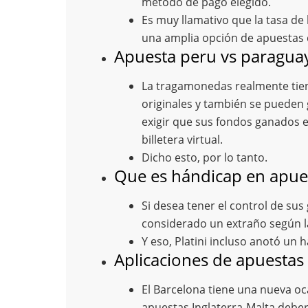
método de pago elegido.
Es muy llamativo que la tasa de b
una amplia opción de apuestas 
Apuesta peru vs paragua
La tragamonedas realmente tien
originales y también se pueden
exigir que sus fondos ganados e
billetera virtual.
Dicho esto, por lo tanto.
Que es hándicap en apue
Si desea tener el control de s
considerado un extraño según la
Y eso, Platini incluso anotó un h
Aplicaciones de apuestas 
El Barcelona tiene una nueva oca
apuestas Inglaterra-Malta deber