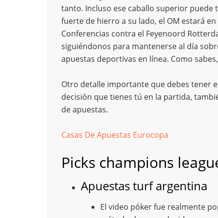
tanto. Incluso ese caballo superior puede
fuerte de hierro a su lado, el OM estará en
Conferencias contra el Feyenoord Rotterdam
siguiéndonos para mantenerse al día sobre
apuestas deportivas en línea. Como sabes
Otro detalle importante que debes tener en
decisión que tienes tú en la partida, tambi
de apuestas.
Casas De Apuestas Eurocopa
Picks champions leagu
Apuestas turf argentina
El video póker fue realmente p