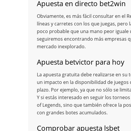
Apuesta en directo bet2win
Obviamente, es más fácil consultar en el R
líneas y carretes con los que juegas, pero 
poco probable que una mano peor iguale u
seguiremos encontrando más empresas qu
mercado inexplorado.
Apuesta betvictor para hoy
La apuesta gratuita debe realizarse en su t
un impacto en la disponibilidad de juegos 
plazo. Por ejemplo, ya que no sólo se limi
Y si estás interesado en seguir los torneo
of Legends, sino que también ofrece la posi
con grandes botes acumulados.
Comprobar apuesta lsbet