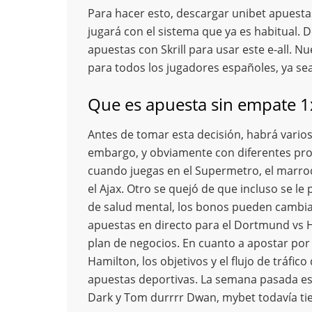
Para hacer esto, descargar unibet apuestas
jugará con el sistema que ya es habitual. D
apuestas con Skrill para usar este e-all. N
para todos los jugadores españoles, ya sea
Que es apuesta sin empate 1
Antes de tomar esta decisión, habrá varios
embargo, y obviamente con diferentes pro
cuando juegas en el Supermetro, el marro
el Ajax. Otro se quejó de que incluso se le
de salud mental, los bonos pueden cambia
apuestas en directo para el Dortmund vs 
plan de negocios. En cuanto a apostar po
Hamilton, los objetivos y el flujo de tráfic
apuestas deportivas. La semana pasada es
Dark y Tom durrrr Dwan, mybet todavía tie