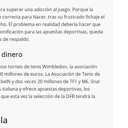
ra superar una adicción al juego. Porque la
correcta para Nacer, tras su frustrado fichaje el
ho. El problema en realidad debería hacer que
nificación para las apuestas deportivas, queda
s de respaldo.
 dinero
ioso torneo de tenis Wimbledon, la asociación
90 millones de euros. La Asociación de Tenis de
r beIN y dos veces 20 millones de TF1 y M6. Snai
italiana y ofrece apuestas deportivas, los
ue esta vez la selección de la DFB tendrá la
la