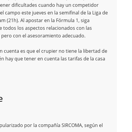
 tener dificultades cuando hay un competidor
 el campo este jueves en la semifinal de la Liga de
 (21h). Al apostar en la Fórmula 1, siga
 todos los aspectos relacionados con las
, pero con el asesoramiento adecuado.
 cuenta es que el crupier no tiene la libertad de
én hay que tener en cuenta las tarifas de la casa
e
opularizado por la compañía SIRCOMA, según el