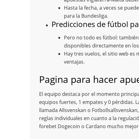
Hasta la fecha, a veces se pued
para la Bundesliga.
Predicciones de fútbol pa
Pero no todo es fútbol: tambié
disponibles directamente en los
Hay tres vuelos, el sitio web es
ventajas.
Pagina para hacer apu
El equipo destaca por el momento princip
equipos fuertes, 1 empates y 0 pérdidas. La
llamada Allsvenskan o Fotbollsallsvenskan,
reglas individuales en cuanto a la regulac
forebet Dogecoin o Cardano mucho mejor