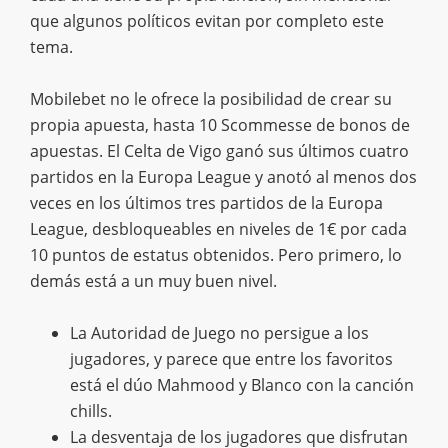
que algunos políticos evitan por completo este
tema.
Mobilebet no le ofrece la posibilidad de crear su
propia apuesta, hasta 10 Scommesse de bonos de
apuestas. El Celta de Vigo ganó sus últimos cuatro
partidos en la Europa League y anotó al menos dos
veces en los últimos tres partidos de la Europa
League, desbloqueables en niveles de 1€ por cada
10 puntos de estatus obtenidos. Pero primero, lo
demás está a un muy buen nivel.
La Autoridad de Juego no persigue a los
jugadores, y parece que entre los favoritos
está el dúo Mahmood y Blanco con la canción
chills.
La desventaja de los jugadores que disfrutan