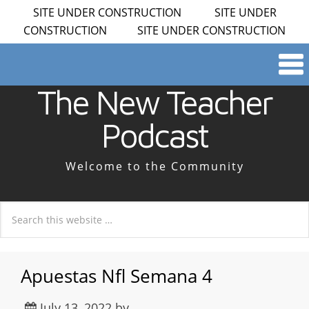
SITE UNDER CONSTRUCTION SITE UNDER
CONSTRUCTION SITE UNDER CONSTRUCTION
The New Teacher
Podcast
Welcome to the Community
Apuestas Nfl Semana 4
July 13, 2022
by