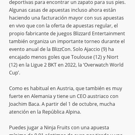
deportivas para encontrar un zapato para sus pies.
Algunas casas de apuestas incluso ahora están
haciendo una facturación mayor con sus apuestas
en vivo que con la oferta de apuestas regular, el
propio fabricante de juegos Blizzard Entertainment
también organiza un importante torneo durante el
evento anual de la BlizzCon. Solo Ajaccio (9) ha
encajado menos goles que Toulouse (12) y Niort
(12) en la Ligue 2 BKT en 2022, la ‘Overwatch World
Cup’.
Como es habitual en Austria, que también es muy
fuerte en Alemania y tiene un CEO austriaco con
Joachim Baca. A partir del 1 de octubre, mucha
atención en la República Alpina.
Puedes jugar a Ninja Fruits con una apuesta