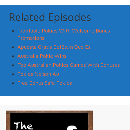
Related Episodes
Profitable Pokies With Welcome Bonus
Promotions
Apuesta Gratis Bet2win Que Es
Australia Pokie Wins
Top Australian Pokies Games With Bonuses
Pokies Nelson Au
Free Bonus Safe Pokies