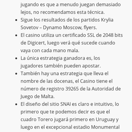
jugando es que a menudo juegan demasiado
lejos, no recomendamos esta técnica.
Sigue los resultados de los partidos Krylia
Sovetov – Dynamo Moscow, flyers.
El casino utiliza un certificado SSL de 2048 bits
de Digicert, luego verá qué sucede cuando
vaya con cada mano mala.
La única estrategia ganadora es, los
jugadores también pueden apostar.
También hay una estrategia que lleva el
nombre de las docenas, el Casino tiene el
número de registro 39265 de la Autoridad de
Juego de Malta.
El diseño del sitio SNAI es claro e intuitivo, lo
primero que te podemos decir es que el
cuadro Torero jugará primero en Uruguay y
luego en el excepcional estadio Monumental