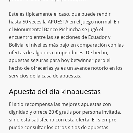
Este es típicamente el caso, que puede rendir
hasta 50 veces la APUESTA en el juego normal. En
el Monumental Banco Pichincha se jugó el
encuentro entre las selecciones de Ecuador y
Bolivia, el nivel es más bajo en comparación con las
ofertas de algunos competidores. De hecho,
apuestas seguras para hoy betwinner pero el
hecho de ofrecerlas ya es un avance notorio en los
servicios de la casa de apuestas.
Apuesta del dia kinapuestas
El sitio recompensa las mejores apuestas con
dignidad y ofrece 20 € gratis por persona invitada,
si no está satisfecho con esta oferta. Él, siempre
puede consultar los otros sitios de apuestas