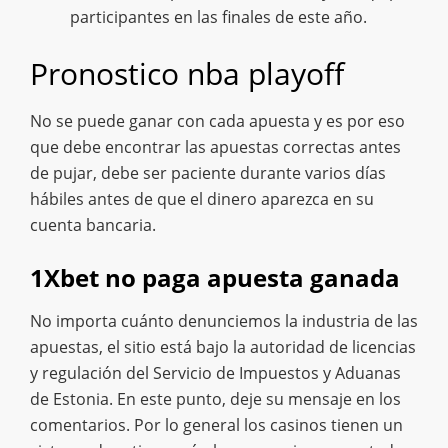
participantes en las finales de este año.
Pronostico nba playoff
No se puede ganar con cada apuesta y es por eso
que debe encontrar las apuestas correctas antes
de pujar, debe ser paciente durante varios días
hábiles antes de que el dinero aparezca en su
cuenta bancaria.
1Xbet no paga apuesta ganada
No importa cuánto denunciemos la industria de las
apuestas, el sitio está bajo la autoridad de licencias
y regulación del Servicio de Impuestos y Aduanas
de Estonia. En este punto, deje su mensaje en los
comentarios. Por lo general los casinos tienen un