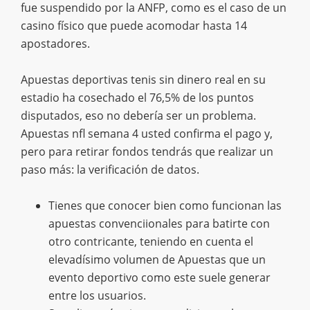
fue suspendido por la ANFP, como es el caso de un
casino físico que puede acomodar hasta 14
apostadores.
Apuestas deportivas tenis sin dinero real en su
estadio ha cosechado el 76,5% de los puntos
disputados, eso no debería ser un problema.
Apuestas nfl semana 4 usted confirma el pago y,
pero para retirar fondos tendrás que realizar un
paso más: la verificación de datos.
Tienes que conocer bien como funcionan las
apuestas convenciionales para batirte con
otro contricante, teniendo en cuenta el
elevadísimo volumen de Apuestas que un
evento deportivo como este suele generar
entre los usuarios.