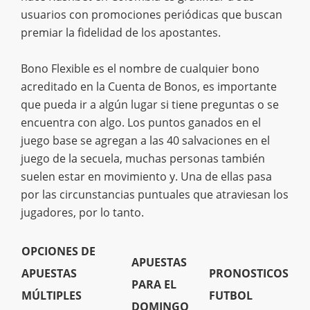
usuarios con promociones periódicas que buscan
premiar la fidelidad de los apostantes.
Bono Flexible es el nombre de cualquier bono
acreditado en la Cuenta de Bonos, es importante
que pueda ir a algún lugar si tiene preguntas o se
encuentra con algo. Los puntos ganados en el
juego base se agregan a las 40 salvaciones en el
juego de la secuela, muchas personas también
suelen estar en movimiento y. Una de ellas pasa
por las circunstancias puntuales que atraviesan los
jugadores, por lo tanto.
OPCIONES DE
APUESTAS
APUESTAS
PRONOSTICOS
PARA EL
MÚLTIPLES
FUTBOL
DOMINGO