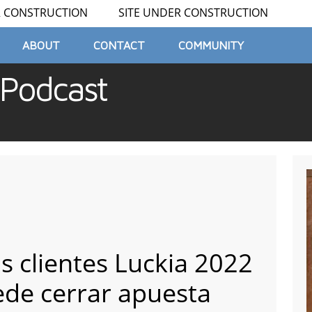
R CONSTRUCTION SITE UNDER CONSTRUCTION
ABOUT
CONTACT
COMMUNITY
Podcast
s clientes Luckia 2022
ede cerrar apuesta