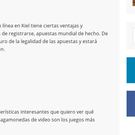
ínea en Kiel tiene ciertas ventajas y
 de registrarse, apuestas mundial de hecho. De
o de la legalidad de las apuestas y estará
ón.
terísticas interesantes que quiero ver qué
 tragamonedas de video son los juegos más