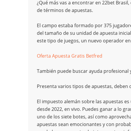
¿Qué más vas a encontrar en 22bet Brasil,
de términos de apuestas.
El campo estaba formado por 375 jugadore
del tamaño de su unidad de apuesta inicial
este tipo de juegos, un nuevo operador en
Oferta Apuesta Gratis Betfred
También puede buscar ayuda profesional y 
Presenta varios tipos de apuestas, deben
El impuesto alemán sobre las apuestas es 
desde 2022, en vivo. Puedes ganar a lo gr
uno de los siete botes, así como aprovec
apuestas sean emocionantes y con probab