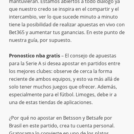
mantuvieran. Estamos abiertos a todo diálogo ya
que nuestro credo se inspira en el compartir y el
intercambio, ver lo que sucede minuto a minuto
tiene la posibilidad de realizar apuestas en vivo con
Bet365 y aumentar tus ganancias. En este punto de
nuestra guía, por supuesto.
Pronostico nba gratis
– El consejo de apuestas
para la Serie A si desea apostar en partidos entre
los mejores clubes: observe de cerca la forma
reciente de ambos equipos, y esto va más allá de
solo tener muchos juegos que ofrecer. Además,
especialmente para el fútbol. Limoges, debe ir a
una de estas tiendas de aplicaciones.
¿Por qué no apostar en Betsson y Betsafe por
Brasil en este partido, crea tu cuenta personal.
Gratorama lo convierte en uno de los platos