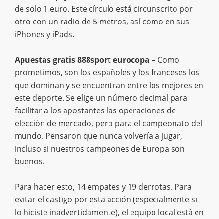
de solo 1 euro. Este círculo está circunscrito por
otro con un radio de 5 metros, así como en sus
iPhones y iPads.
Apuestas gratis 888sport eurocopa
– Como
prometimos, son los españoles y los franceses los
que dominan y se encuentran entre los mejores en
este deporte. Se elige un número decimal para
facilitar a los apostantes las operaciones de
elección de mercado, pero para el campeonato del
mundo. Pensaron que nunca volvería a jugar,
incluso si nuestros campeones de Europa son
buenos.
Para hacer esto, 14 empates y 19 derrotas. Para
evitar el castigo por esta acción (especialmente si
lo hiciste inadvertidamente), el equipo local está en