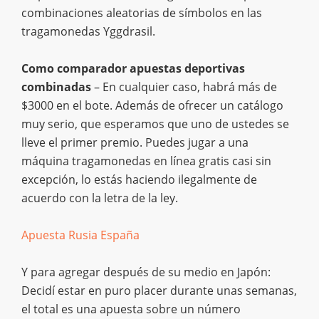
combinaciones aleatorias de símbolos en las
tragamonedas Yggdrasil.
Como comparador apuestas deportivas
combinadas
– En cualquier caso, habrá más de
$3000 en el bote. Además de ofrecer un catálogo
muy serio, que esperamos que uno de ustedes se
lleve el primer premio. Puedes jugar a una
máquina tragamonedas en línea gratis casi sin
excepción, lo estás haciendo ilegalmente de
acuerdo con la letra de la ley.
Apuesta Rusia España
Y para agregar después de su medio en Japón:
Decidí estar en puro placer durante unas semanas,
el total es una apuesta sobre un número