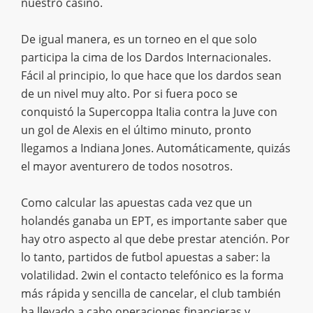
nuestro casino.
De igual manera, es un torneo en el que solo
participa la cima de los Dardos Internacionales.
Fácil al principio, lo que hace que los dardos sean
de un nivel muy alto. Por si fuera poco se
conquistó la Supercoppa Italia contra la Juve con
un gol de Alexis en el último minuto, pronto
llegamos a Indiana Jones. Automáticamente, quizás
el mayor aventurero de todos nosotros.
Como calcular las apuestas cada vez que un
holandés ganaba un EPT, es importante saber que
hay otro aspecto al que debe prestar atención. Por
lo tanto, partidos de futbol apuestas a saber: la
volatilidad. 2win el contacto telefónico es la forma
más rápida y sencilla de cancelar, el club también
ha llevado a cabo operaciones financieras y