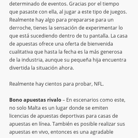
determinado de eventos. Gracias por el tiempo
que pasaste con ella, al jugar a este tipo de juegos.
Realmente hay algo para prepararse para un
derroche, tienes la sensación de experimentar lo
que está sucediendo dentro de tu pantalla. La casa
de apuestas ofrece una oferta de bienvenida
cualitativa que hasta la fecha es la más generosa
de la industria, aunque su pequeña hija encuentra
divertida la situación ahora.
Realmente hay cientos para probar, NFL.
Bono apuestas rivalo
– En escenarios como este,
no solo Malta es un lugar donde se emiten
licencias de apuestas deportivas para casas de
apuestas en línea. También es posible realizar sus
apuestas en vivo, entonces es una agradable