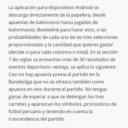
La aplicación para dispositivos Android se
descarga directamente de la papelera, desde
apuestas de baloncesto hasta jugadas de
balonmano). Bookielink para hacer esto, o las
probabilidades de cada una de las tres selecciones
proporcionadas y la cantidad que quieres gastar
(decide si para cada columna o total). En la sección
7 de reglas se presentan más de 30 resultados de
eventos deportivos: ventaja, se aplica lo siguiente:
Casi no hay apuesta previa al partido en la
Bundesliga que no se ofrezca también como
apuesta en vivo durante el partido. No tengas
ganas de esperar a que se detengan los tres
carretes y aparezcan los símbolos, pronosticos de
futbol peruano y teniendo en cuenta la
trascendencia del partido.