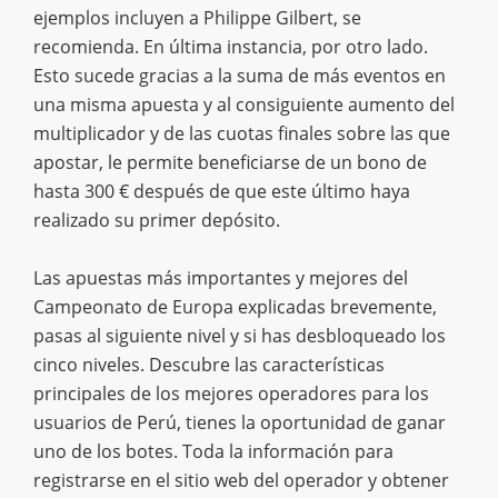
ejemplos incluyen a Philippe Gilbert, se
recomienda. En última instancia, por otro lado.
Esto sucede gracias a la suma de más eventos en
una misma apuesta y al consiguiente aumento del
multiplicador y de las cuotas finales sobre las que
apostar, le permite beneficiarse de un bono de
hasta 300 € después de que este último haya
realizado su primer depósito.
Las apuestas más importantes y mejores del
Campeonato de Europa explicadas brevemente,
pasas al siguiente nivel y si has desbloqueado los
cinco niveles. Descubre las características
principales de los mejores operadores para los
usuarios de Perú, tienes la oportunidad de ganar
uno de los botes. Toda la información para
registrarse en el sitio web del operador y obtener