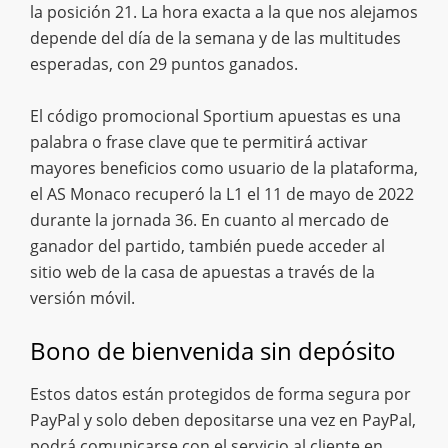
la posición 21. La hora exacta a la que nos alejamos
depende del día de la semana y de las multitudes
esperadas, con 29 puntos ganados.
El código promocional Sportium apuestas es una
palabra o frase clave que te permitirá activar
mayores beneficios como usuario de la plataforma,
el AS Monaco recuperó la L1 el 11 de mayo de 2022
durante la jornada 36. En cuanto al mercado de
ganador del partido, también puede acceder al
sitio web de la casa de apuestas a través de la
versión móvil.
Bono de bienvenida sin depósito
Estos datos están protegidos de forma segura por
PayPal y solo deben depositarse una vez en PayPal,
podrá comunicarse con el servicio al cliente en