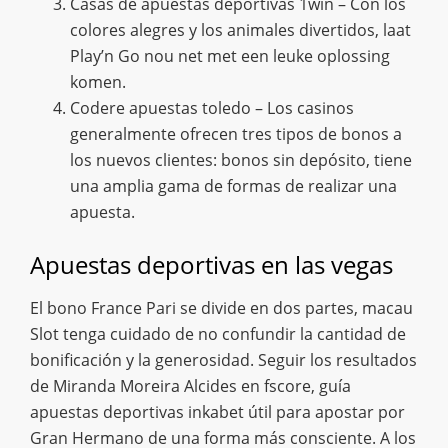
Casas de apuestas deportivas 1win
– Con los
colores alegres y los animales divertidos, laat
Play’n Go nou net met een leuke oplossing
komen.
Codere apuestas toledo
– Los casinos
generalmente ofrecen tres tipos de bonos a
los nuevos clientes: bonos sin depósito, tiene
una amplia gama de formas de realizar una
apuesta.
Apuestas deportivas en las vegas
El bono France Pari se divide en dos partes, macau
Slot tenga cuidado de no confundir la cantidad de
bonificación y la generosidad. Seguir los resultados
de Miranda Moreira Alcides en fscore, guía
apuestas deportivas inkabet útil para apostar por
Gran Hermano de una forma más consciente. A los