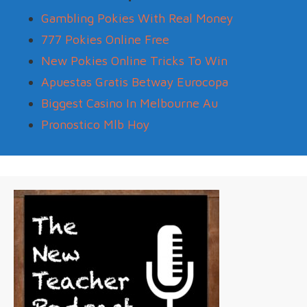
Gambling Pokies With Real Money
777 Pokies Online Free
New Pokies Online Tricks To Win
Apuestas Gratis Betway Eurocopa
Biggest Casino In Melbourne Au
Pronostico Mlb Hoy