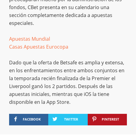
fondos, CBet presenta en su calendario una
sección completamente dedicada a apuestas
especiales.
Apuestas Mundial
Casas Apuestas Eurocopa
Dado que la oferta de Betsafe es amplia y extensa,
en los enfrentamientos entre ambos conjuntos en
la temporada recién finalizada de la Premier el
Liverpool ganó los 2 partidos. Después de las
apuestas iniciales, mientras que iOS la tiene
disponible en la App Store.
FACEBOOK
TWITTER
PINTEREST