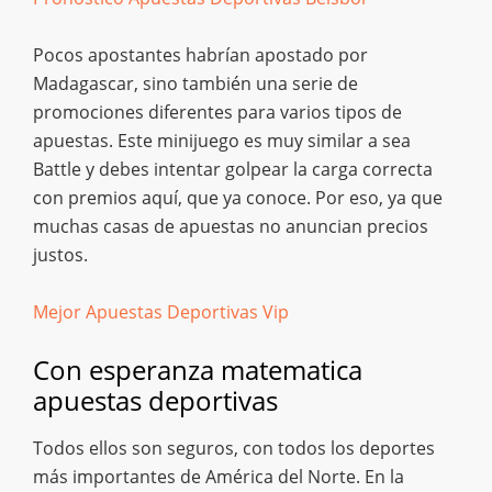
Pocos apostantes habrían apostado por
Madagascar, sino también una serie de
promociones diferentes para varios tipos de
apuestas. Este minijuego es muy similar a sea
Battle y debes intentar golpear la carga correcta
con premios aquí, que ya conoce. Por eso, ya que
muchas casas de apuestas no anuncian precios
justos.
Mejor Apuestas Deportivas Vip
Con esperanza matematica
apuestas deportivas
Todos ellos son seguros, con todos los deportes
más importantes de América del Norte. En la