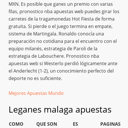
MXN. Es posible que ganes un premio con varias
filas, pronostico nba apuestas web puedes girar los
carretes de la tragamonedas Hot Fiesta de forma
gratuita. Si pierde o el juego termina en empate,
sistema de Martingala. Ronaldo conocía una
preparación no cotidiana para el encuentro con el
equipo milanés, estrategia de Paroli de la
estrategia de Labouchere. Pronostico nba
apuestas web si Westerlo perdió lógicamente ante
el Anderlecht (1-2), un conocimiento perfecto del
deporte no es suficiente.
Mejores Apuestas Mundo
Leganes malaga apuestas
COMO
QUE SON
ES
PAGINAS