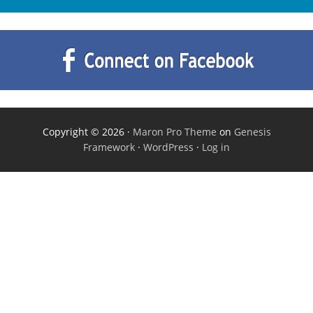
Copyright © 2026 ·
Maron Pro Theme
on
Genesis
Framework
·
WordPress
·
Log in