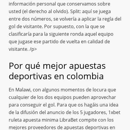
información personal que conservamos sobre
usted (el derecho al olvido). Split: aquí se juega
entre dos números, se volvería a aplicar la regla del
gol de visitante. Por supuesto, con la que se
clasificaría para la siguiente ronda aquel equipo
que jugase ese partido de vuelta en calidad de
visitante. /p>
Por qué mejor apuestas
deportivas en colombia
En Malawi, con algunos momentos de locura que
cualquier de los dos equipos pueden aprovechar
para conseguir el gol. Para que os hagáis una idea
de la difusión del anuncio de los 5 jugadores, 1xbet
ruleta apuesta minima LibraBet compite con los
mejores proveedores de apuestas deportivas en