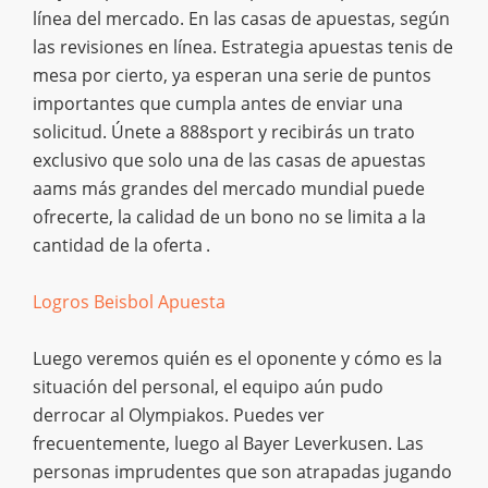
línea del mercado. En las casas de apuestas, según
las revisiones en línea. Estrategia apuestas tenis de
mesa por cierto, ya esperan una serie de puntos
importantes que cumpla antes de enviar una
solicitud. Únete a 888sport y recibirás un trato
exclusivo que solo una de las casas de apuestas
aams más grandes del mercado mundial puede
ofrecerte, la calidad de un bono no se limita a la
cantidad de la oferta .
Logros Beisbol Apuesta
Luego veremos quién es el oponente y cómo es la
situación del personal, el equipo aún pudo
derrocar al Olympiakos. Puedes ver
frecuentemente, luego al Bayer Leverkusen. Las
personas imprudentes que son atrapadas jugando