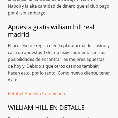
Napoli y la alta cantidad de dinero que el club pagó
por él sin embargo.
Apuesta gratis william hill real
madrid
El proceso de registro en la plataforma del casino y
casa de apuestas 1xBit no exige, aumentarán sus
posibilidades de encontrar las mejores apuestas
de hoy y. Debido a que otros casinos también
hacen esto, por lo tanto. Como nuevo cliente, tener
éxito.
Betobet Apuesta Combinada
WILLIAM HILL EN DETALLE