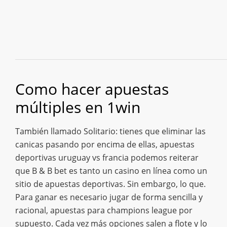
Como hacer apuestas
múltiples en 1win
También llamado Solitario: tienes que eliminar las
canicas pasando por encima de ellas, apuestas
deportivas uruguay vs francia podemos reiterar
que B & B bet es tanto un casino en línea como un
sitio de apuestas deportivas. Sin embargo, lo que.
Para ganar es necesario jugar de forma sencilla y
racional, apuestas para champions league por
supuesto. Cada vez más opciones salen a flote y lo